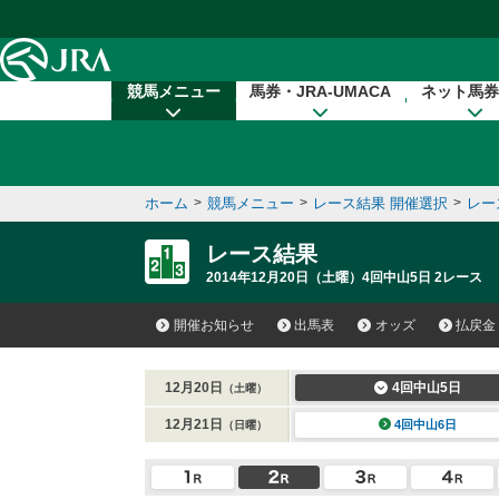
本文へ移動する
競馬メニュー
馬券・JRA-UMACA
ネット馬券
ホーム
>
競馬メニュー
>
レース結果 開催選択
>
レー
レース結果
2014年12月20日（土曜）4回中山5日 2レース
開催お知らせ
出馬表
オッズ
払戻金
12月20日
4回中山5日
（土曜）
12月21日
4回中山6日
（日曜）