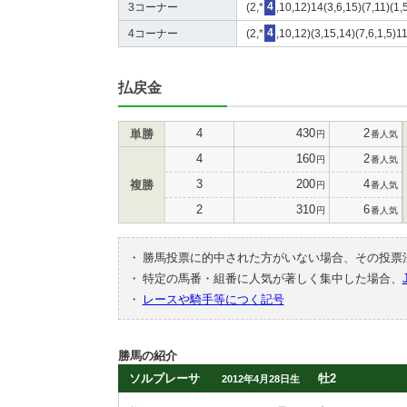
3コーナー
(2,*
4
,10,12)14(3,6,15)(7,11)(1,
4コーナー
(2,*
4
,10,12)(3,15,14)(7,6,1,5)1
払戻金
4
430
2
単勝
円
番人気
4
160
2
円
番人気
3
200
4
複勝
円
番人気
2
310
6
円
番人気
・
勝馬投票に的中された方がいない場合、その投票
・
特定の馬番・組番に人気が著しく集中した場合、
・
レースや騎手等につく記号
勝馬の紹介
ソルプレーサ
牡2
2012年4月28日生