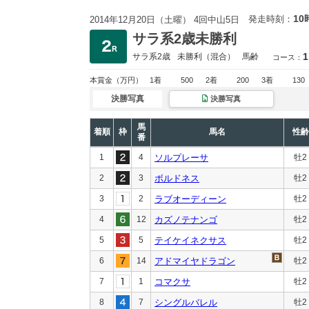
10
発走時刻：
2014年12月20日（土曜） 4回中山5日
サラ系2歳未勝利
1
サラ系2歳
未勝利
（混合）
馬齢
コース：
本賞金
（万円）
1着
500
2着
200
3着
130
決勝写真
決勝写真
馬
着順
枠
馬名
性齢
番
1
4
ソルプレーサ
牡2
2
3
ボルドネス
牡2
3
2
ラブオーディーン
牡2
4
12
カズノテナンゴ
牡2
5
5
テイケイネクサス
牡2
6
14
アドマイヤドラゴン
牡2
7
1
コマクサ
牡2
8
7
シングルバレル
牡2