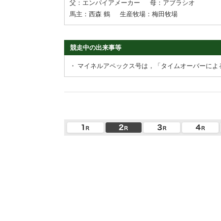
父：エンパイアメーカー
母：アブラシオ
馬主：西森 鶴
生産牧場：梅田牧場
競走中の出来事等
・
マイネルアペックス号は，「タイムオーバーによ