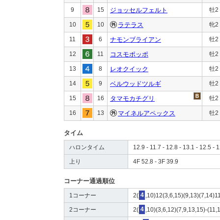
9
15
ジョッセルフェルト
牡2
10
10
ラテラス
牝2
11
6
ナモンブライアン
牡2
12
11
コスモポッポ
牡2
13
8
レオクイック
牡2
14
9
ベルウッドツルギ
牡2
15
16
タマモカチグリ
牡2
16
13
マイネルアペックス
牡2
タイム
ハロンタイム
12.9 - 11.7 - 12.8 - 13.1 - 12.5 - 1
上り
4F 52.8 - 3F 39.9
コーナー通過順位
1コーナー
2(
4
,10)12(3,6,15)(9,13)(7,14)1
2コーナー
2(
4
,10)(3,6,12)(7,9,13,15)-(11,