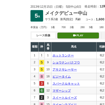
12
発走時刻：
2013年12月15日（日曜） 5回中山6日
メイクデビュー中山
1,600
サラ系2歳
新馬
[指定]
馬齢
コース：
本賞金
（万円）
1着
700
2着
280
3着
180
レース映像
PLAY
馬
着順
枠
馬名
性齢
番
1
1
ホットランナー
牝2
2
9
ショウナンバクフウ
牝2
3
10
アサクサレーサー
牡2
4
16
ビジータイム
牝2
5
6
スパークルキャット
牝2
6
12
マザーシップ
牝2
7
3
スイートルイーズ
牝2
8
15
クイーンラズベリ
牝2