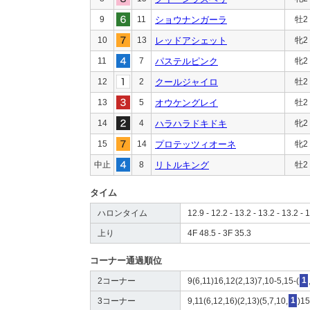
9
11
ショウナンガーラ
牡2
10
13
レッドアシェット
牝2
11
7
パステルピンク
牝2
12
2
クールジャイロ
牡2
13
5
オウケングレイ
牡2
14
4
ハラハラドキドキ
牝2
15
14
プロテッツィオーネ
牝2
中止
8
リトルキング
牡2
タイム
ハロンタイム
12.9 - 12.2 - 13.2 - 13.2 - 13.2 - 1
上り
4F 48.5 - 3F 35.3
コーナー通過順位
2コーナー
9(6,11)16,12(2,13)7,10-5,15-(
1
3コーナー
9,11(6,12,16)(2,13)(5,7,10,
1
)15