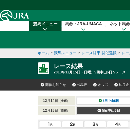
本文へ移動する
競馬メニュー
馬券・JRA-UMACA
ネット馬券
ホーム
>
競馬メニュー
>
レース結果 開催選択
>
レー
レース結果
2013年12月15日（日曜）5回中山6日 5レース
開催お知らせ
出馬表
オッズ
払戻金
12月14日
5回中山5日
（土曜）
12月15日
5回中山6日
（日曜）