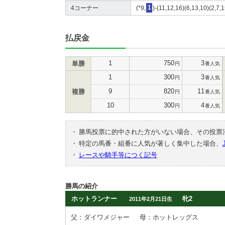
4コーナー
(*9,
1
)-(11,12,16)(6,13,10)(2,7,
払戻金
1
750
3
単勝
円
番人気
1
300
3
円
番人気
9
820
11
複勝
円
番人気
10
300
4
円
番人気
・
勝馬投票に的中された方がいない場合、その投票
・
特定の馬番・組番に人気が著しく集中した場合、
・
レースや騎手等につく記号
勝馬の紹介
ホットランナー
牝2
2011年2月21日生
父：ダイワメジャー
母：ホットレッグス