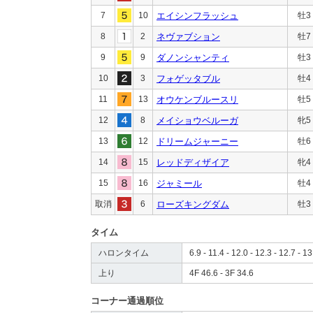
7
10
エイシンフラッシュ
牡3
8
2
ネヴァブション
牡7
9
9
ダノンシャンティ
牡3
10
3
フォゲッタブル
牡4
11
13
オウケンブルースリ
牡5
12
8
メイショウベルーガ
牝5
13
12
ドリームジャーニー
牡6
14
15
レッドディザイア
牝4
15
16
ジャミール
牡4
取消
6
ローズキングダム
牡3
タイム
ハロンタイム
6.9 - 11.4 - 12.0 - 12.3 - 12.7 - 13
上り
4F 46.6 - 3F 34.6
コーナー通過順位