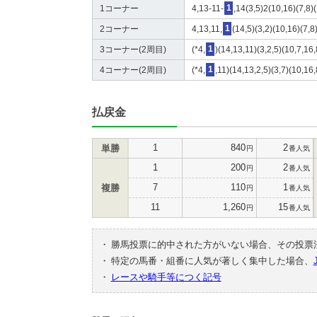
1コーナー
4,13-11-
1
,14(3,5)2(10,16)(7,8)
2コーナー
4,13,11,
1
(14,5)(3,2)(10,16)(7,8
3コーナー(2周目)
(*4,
1
)(14,13,11)(3,2,5)(10,7,16
4コーナー(2周目)
(*4,
1
,11)(14,13,2,5)(3,7)(10,16
払戻金
1
840
2
単勝
円
番人気
1
200
2
円
番人気
7
110
1
複勝
円
番人気
11
1,260
15
円
番人気
・
勝馬投票に的中された方がいない場合、その投票
・
特定の馬番・組番に人気が著しく集中した場合、
・
レースや騎手等につく記号