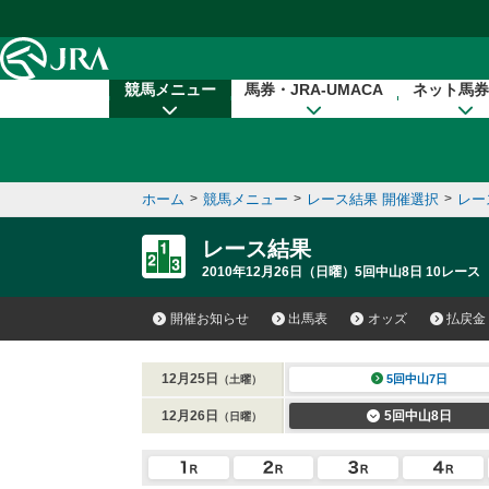
本文へ移動する
競馬メニュー
馬券・JRA-UMACA
ネット馬券
ホーム
>
競馬メニュー
>
レース結果 開催選択
>
レー
レース結果
2010年12月26日（日曜）5回中山8日 10レース
開催お知らせ
出馬表
オッズ
払戻金
12月25日
5回中山7日
（土曜）
12月26日
5回中山8日
（日曜）