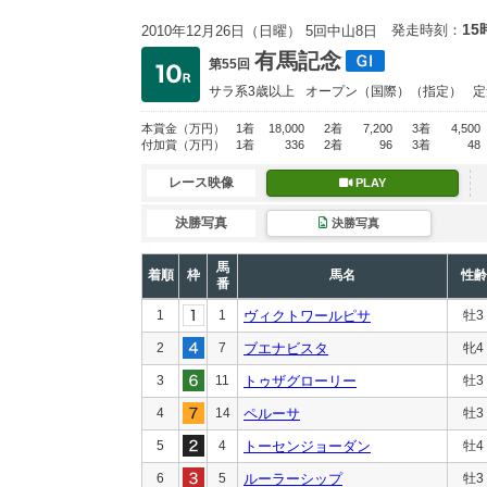
15
発走時刻：
2010年12月26日（日曜） 5回中山8日
有馬記念
第55回
サラ系3歳以上
オープン
（国際）（指定）
定
本賞金
（万円）
1着
18,000
2着
7,200
3着
4,500
付加賞
（万円）
1着
336
2着
96
3着
48
レース映像
PLAY
決勝写真
決勝写真
馬
着順
枠
馬名
性齢
番
1
1
ヴィクトワールピサ
牡3
2
7
ブエナビスタ
牝4
3
11
トゥザグローリー
牡3
4
14
ペルーサ
牡3
5
4
トーセンジョーダン
牡4
6
5
ルーラーシップ
牡3