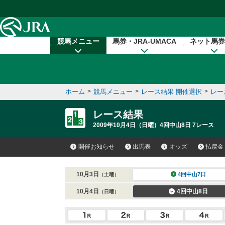
本文へ移動する
競馬メニュー
馬券・JRA-UMACA
ネット馬券
ホーム
>
競馬メニュー
>
レース結果 開催選択
>
レー
レース結果
2009年10月4日（日曜）4回中山8日 7レース
開催お知らせ
出馬表
オッズ
払戻金
10月3日
4回中山7日
（土曜）
10月4日
4回中山8日
（日曜）