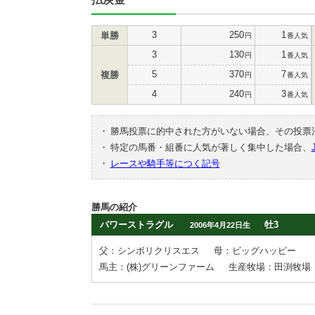
3
250
1
単勝
円
番人気
3
130
1
円
番人気
5
370
7
複勝
円
番人気
4
240
3
円
番人気
・
勝馬投票に的中された方がいない場合、その投票
・
特定の馬番・組番に人気が著しく集中した場合、
・
レースや騎手等につく記号
勝馬の紹介
パワーストラグル
牡3
2006年4月22日生
父：シンボリクリスエス
母：ビッグハッピー
馬主：(株)グリーンファーム
生産牧場：田渕牧場