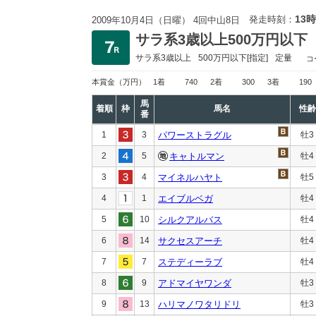
13時
発走時刻：
2009年10月4日（日曜） 4回中山8日
サラ系3歳以上500万円以下
サラ系3歳以上
500万円以下
[指定]
定量
コ
本賞金
（万円）
1着
740
2着
300
3着
190
馬
着順
枠
馬名
性齢
番
1
3
パワーストラグル
牡3
2
5
キャトルマン
牡4
3
4
マイネルハヤト
牡5
4
1
エイブルベガ
牡4
5
10
シルクアルバス
牡4
6
14
サクセスアーチ
牡4
7
7
ステディーラブ
牡4
8
9
アドマイヤワンダ
牡3
9
13
ハリマノワタリドリ
牡3