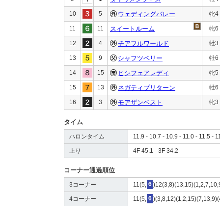
10
5
ウェディングバレー
牝4
11
11
スイートルーム
牝6
12
4
チアフルワールド
牡3
13
9
シャフツベリー
牡6
14
15
ヒシフェアレディ
牝5
15
13
ネガティブリターン
牡6
16
3
モアザンベスト
牝3
タイム
ハロンタイム
11.9 - 10.7 - 10.9 - 11.0 - 11.5 - 1
上り
4F 45.1 - 3F 34.2
コーナー通過順位
3コーナー
11(5,
6
)12(3,8)(13,15)(1,2,7,10
4コーナー
11(5,
6
)(3,8,12)(1,2,15)(7,13,9)