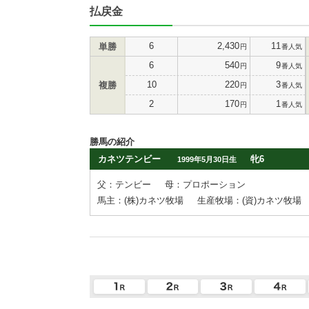
払戻金
6
2,430
11
単勝
円
番人気
6
540
9
円
番人気
10
220
3
複勝
円
番人気
2
170
1
円
番人気
勝馬の紹介
カネツテンビー
牝6
1999年5月30日生
父：テンビー
母：プロポーション
馬主：(株)カネツ牧場
生産牧場：(資)カネツ牧場