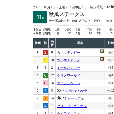
15時
発走時刻：
2005年10月1日（土曜） 4回中山7日
秋風ステークス
サラ系3歳以上
1600万円以下
（混合）（特指
本賞金
（万円）
1着
1,800
2着
720
3着
450
付加賞
（万円）
1着
35
2着
10
3着
5
馬
着順
枠
馬名
性齢
番
1
6
カネツテンビー
牝6
2
10
ツルマルオトメ
牝3
3
2
トールハンマー
牡5
4
12
クリノワールド
牡4
5
16
エイシンヘーベ
牝4
6
8
ツルガオカハヤテ
せん
7
14
メジャーカフェ
牡6
8
7
クリスタルヴィオレ
牝4
9
1
ダイワメンフィス
牡4