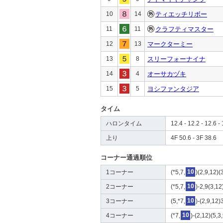
10
14
ティエッチリボー
11
11
クラフティマスター
12
13
マークターミー
13
8
スリーフォーナイナ
14
4
オーサカヅキ
15
5
ヨシファンタジア
タイム
ハロンタイム
12.4 - 12.2 - 12.6 - 
上り
4F 50.6 - 3F 38.6
コーナー通過順位
1コーナー
(*5,7,
10
)(2,9,12)(
2コーナー
(*5,7,
10
)-2,9(3,12
3コーナー
(5,*7,
10
)-(2,9,12)
4コーナー
(*7,
10
)-(2,12)(5,3