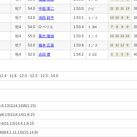
牡7
54.0
中舘 英二
1:53.0
3
クビ
11
11
11
13
牡7
53.0
池田 鉄平
1:53.1
3
１／２
10
10
9
9
牡4
54.0
O.ペリエ
1:53.4
3
１ 3/4
7
8
9
9
牡4
55.0
菊沢 隆徳
1:53.5
3
１／２
13
14
14
13
牡7
53.0
橋本 広喜
1:53.6
3
１／２
11
11
12
9
牝4
52.0
吉田 豊
1:54.2
4
３ 1/2
1
1
2
5
12.4 - 11.8 - 12.0 - 12.3 - 12.3 - 14.0
3,6,13)11(4,14)8(1,15)
)(6,13)11(4,14)1,8,15
3,6(11,13)14,4,1,8,15
,9)6(4,1,11,13)(15,14,8)