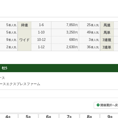
5
1-6
7,850
25
枠連
馬連
番人気
円
番人気
5
1-10
3,250
49
馬単
番人気
円
番人気
9
10-12
690
3
ワイド
3連複
番人気
円
番人気
2
1-12
2,630
36
3連単
番人気
円
番人気
牡5
ナス
ースエクスプレスファーム
開催選択へ戻