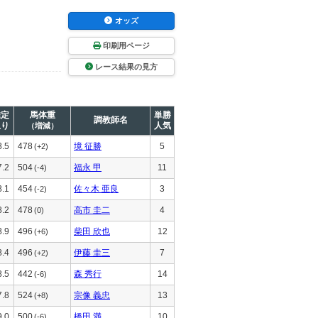
オッズ
印刷用ページ
レース結果の見方
推定
馬体重
単勝
調教師名
上り
人気
（増減）
8.5
478
境 征勝
5
(+2)
7.2
504
福永 甲
11
(-4)
8.1
454
佐々木 亜良
3
(-2)
8.2
478
高市 圭二
4
(0)
8.9
496
柴田 欣也
12
(+6)
8.4
496
伊藤 圭三
7
(+2)
8.5
442
森 秀行
14
(-6)
7.8
524
宗像 義忠
13
(+8)
9.0
500
橋田 満
10
(-6)