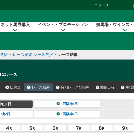
ニュース
ネット馬券購入
イベント・プロモーション
競馬場・ウインズ・
催選択
>
レース結果 レース選択
>
レース結果
 11レース
払戻金
レース結果
特別レース登録馬
開催日程
馬場
中山1日
1回阪神1日
中山2日
1回阪神2日