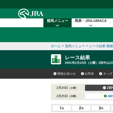
本文へ移動する
競馬メニュー
馬券・JRA-UMACA
ホーム
>
競馬メニュー
>
レース結果 開
レース結果
2001年2月24日（土曜）2回中山1日
開催お知らせ
出馬表
オッズ
2月24日
2回
（土曜）
2月25日
2回
（日曜）