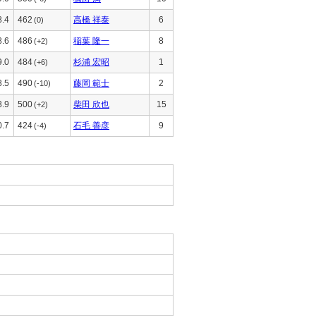
8.4
462
高橋 祥泰
6
(0)
8.6
486
稲葉 隆一
8
(+2)
9.0
484
杉浦 宏昭
1
(+6)
8.5
490
藤岡 範士
2
(-10)
8.9
500
柴田 欣也
15
(+2)
0.7
424
石毛 善彦
9
(-4)