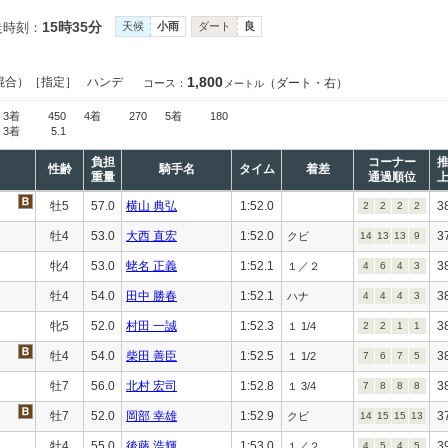
15時35分
走時刻：
天候
小雨
ダート
良
1,800
混合）［指定］
ハンデ
（ダート・右）
コース：
メートル
3着
450
4着
270
5着
180
3着
5.1
負担
コーナー
性齢
騎手名
タイム
着差
重量
通過順位
牡5
57.0
横山 典弘
1:52.0
3
2
2
2
2
牡4
53.0
大西 直宏
1:52.0
3
クビ
14
13
13
9
牝4
53.0
蛯名 正義
1:52.1
3
１／２
4
6
4
3
牡4
54.0
田中 勝春
1:52.1
3
ハナ
4
4
4
3
牝5
52.0
村田 一誠
1:52.3
3
１ 1/4
2
2
1
1
牡4
54.0
柴田 善臣
1:52.5
3
１ 1/2
7
6
7
5
牡7
56.0
北村 宏司
1:52.8
3
１ 3/4
7
8
8
8
牡7
52.0
岡部 幸雄
1:52.9
3
クビ
14
15
15
13
牡4
55.0
後藤 浩輝
1:53.0
3
１／２
4
5
4
5