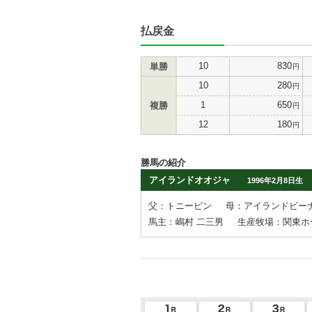
払戻金
10
830
単勝
円
10
280
円
1
650
複勝
円
12
180
円
勝馬の紹介
アイランドオオジャ
1996年2月8日生
父：トニービン
母：アイランドビー
馬主：嶋村 二三男
生産牧場：関東ホ