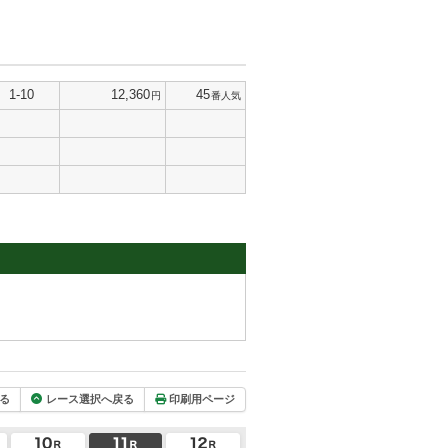
1-10
12,360
45
円
番人気
る
レース選択へ戻る
印刷用ページ