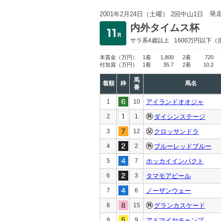
発
2001年2月24日（土曜） 2回中山1日
内外タイムス杯
サラ系4歳以上
1600万円以下
（
本賞金
（万円）
1着
1,800
2着
720
付加賞
（万円）
1着
35.7
2着
10.2
馬
着順
枠
馬名
番
1
10
アイランドオオジャ
2
1
ダイシンステージ
3
12
クロッサンドラ
4
2
ブルーレッドブルー
5
7
ホッカイインパクト
6
3
タマモアピール
7
6
ノーザンウェー
8
15
グランカスケード
9
9
アドマイヤチャンプ