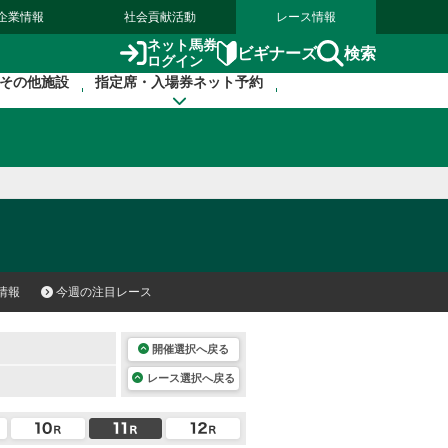
企業情報
社会貢献活動
レース情報
ネット馬券
検索
ビギナーズ
ログイン
その他施設
指定席・入場券ネット予約
情報
今週の注目レース
開催選択へ戻る
レース選択へ戻る