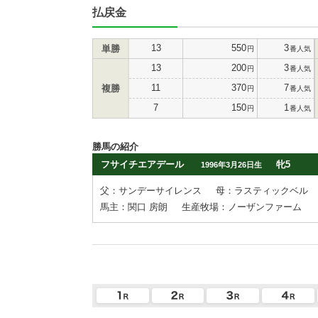
払戻金
13
550
3
単勝
円
番人気
13
200
3
円
番人気
11
370
7
複勝
円
番人気
7
150
1
円
番人気
勝馬の紹介
フサイチエアデール
牝5
1996年3月26日生
父：サンデーサイレンス
母：ラスティックベル
馬主：関口 房朗
生産牧場：ノーザンファーム