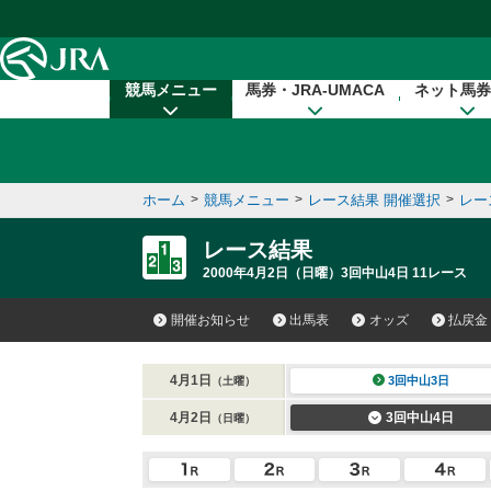
本文へ移動する
競馬メニュー
馬券・JRA-UMACA
ネット馬券
ホーム
>
競馬メニュー
>
レース結果 開催選択
>
レー
レース結果
2000年4月2日（日曜）3回中山4日 11レース
開催お知らせ
出馬表
オッズ
払戻金
4月1日
3回中山3日
（土曜）
4月2日
3回中山4日
（日曜）