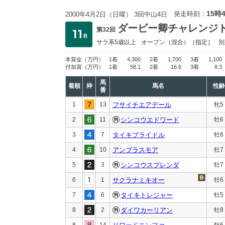
15時
発走時刻：
2000年4月2日（日曜） 3回中山4日
ダービー卿チャレンジ
第32回
サラ系5歳以上
オープン
（混合）［指定］
別
本賞金
（万円）
1着
4,300
2着
1,700
3着
1,100
付加賞
（万円）
1着
58.1
2着
16.6
3着
8.3
馬
着順
枠
馬名
性齢
番
1
13
フサイチエアデール
牝5
2
11
シンコウエドワード
牡6
3
7
タイキブライドル
牡6
4
10
アンブラスモア
牡7
5
3
シンコウスプレンダ
牡7
6
1
サクラナミキオー
牡6
7
6
タイキトレジャー
牡5
8
2
ダイワカーリアン
牡8
8
14
牝6