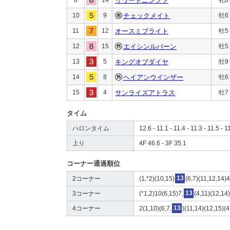
リワードニンファ
10
9
チェックメイト
牡6
11
12
オースミブライト
牡5
12
15
エイシンルバーン
牡5
13
5
キングオブダイヤ
牡9
14
8
ヘイアンウインザー
牡6
15
4
サンライズアトラス
牡7
タイム
ハロンタイム
12.6 - 11.1 - 11.4 - 11.3 - 11.5 - 1
上り
4F 46.6 - 3F 35.1
コーナー通過順位
2コーナー
(1,*2)(10,15)
13
(6,7)(11,12,14)4
3コーナー
(*1,2)10(6,15)7,
13
(4,11)(12,14
4コーナー
2(1,10)(6,7,
13
)(11,14)(12,15)(4