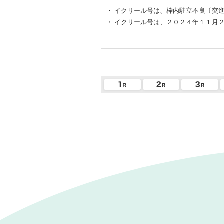
・
イクリール号は、枠内駐立不良〔突
・
イクリール号は、２０２４年１１月