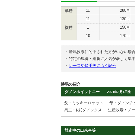
11
280
単勝
円
11
130
円
1
150
複勝
円
10
170
円
・
勝馬投票に的中された方がいない場
・
特定の馬番・組番に人気が著しく集
・
レースや騎手等につく記号
勝馬の紹介
ダノンホイットニー
2021年3月4日生
父：ミッキーロケット
母：ダノンチ
馬主：(株)ダノックス
生産牧場：ノ
競走中の出来事等