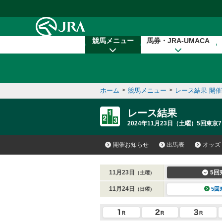
本文へ移動する
競馬メニュー
馬券・JRA-UMACA
ホーム
>
競馬メニュー
>
レース結果 開
レース結果
2024年11月23日（土曜）5回東京7
開催お知らせ
出馬表
オッズ
11月23日
5回
（土曜）
11月24日
5回
（日曜）