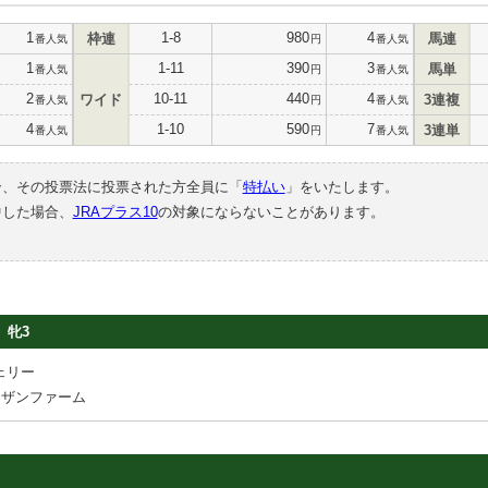
1
1-8
980
4
枠連
馬連
番人気
円
番人気
1
1-11
390
3
馬単
番人気
円
番人気
2
10-11
440
4
ワイド
3連複
番人気
円
番人気
4
1-10
590
7
3連単
番人気
円
番人気
合、その投票法に投票された方全員に「
特払い
」をいたします。
中した場合、
JRAプラス10
の対象にならないことがあります。
牝3
ェリー
ーザンファーム