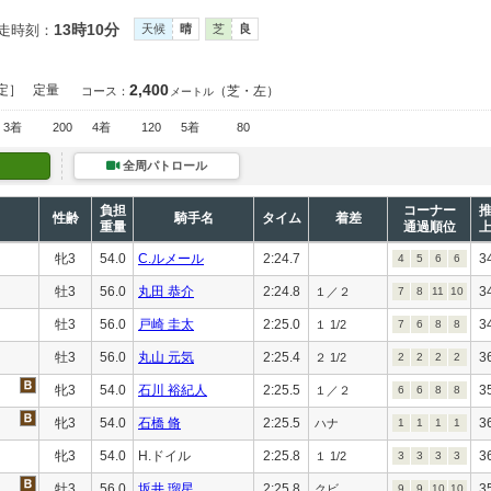
13時10分
走時刻：
天候
晴
芝
良
2,400
定］
定量
（芝・左）
コース：
メートル
3着
200
4着
120
5着
80
全周パトロール
負担
コーナー
性齢
騎手名
タイム
着差
重量
通過順位
牝3
54.0
C.ルメール
2:24.7
3
4
5
6
6
牡3
56.0
丸田 恭介
2:24.8
3
１／２
7
8
11
10
牡3
56.0
戸崎 圭太
2:25.0
3
１ 1/2
7
6
8
8
牡3
56.0
丸山 元気
2:25.4
3
２ 1/2
2
2
2
2
牝3
54.0
石川 裕紀人
2:25.5
3
１／２
6
6
8
8
牝3
54.0
石橋 脩
2:25.5
3
ハナ
1
1
1
1
牝3
54.0
H.ドイル
2:25.8
3
１ 1/2
3
3
3
3
牡3
56.0
坂井 瑠星
2:25.8
3
クビ
9
9
10
10