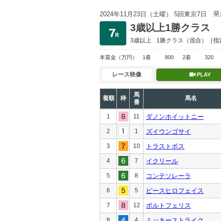
発
2024年11月23日（土曜） 5回東京7日
3歳以上1勝クラス
3歳以上
1勝クラス
（混合）［指
本賞金
（万円）
1着
800
2着
320
レース映像
PLAY
馬
着順
枠
馬名
番
1
11
ダノンホイットニー
2
1
ズイウンゴサイ
3
10
トラストボス
4
7
イクリール
5
8
コンテソレーラ
6
5
ピースヒロフェイス
7
12
ポルトフェリス
8
4
ミッキーストライク