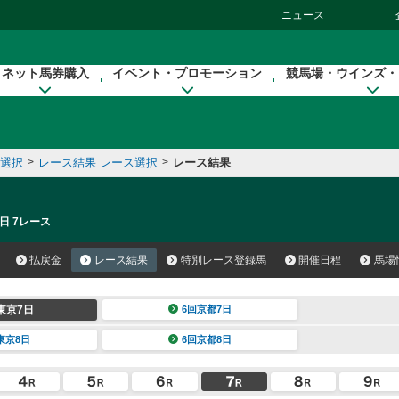
ニュース
ネット馬券購入
イベント・プロモーション
競馬場・ウインズ・
催選択
>
レース結果 レース選択
>
レース結果
日 7レース
払戻金
レース結果
特別レース登録馬
開催日程
馬場
東京7日
6回京都7日
東京8日
6回京都8日