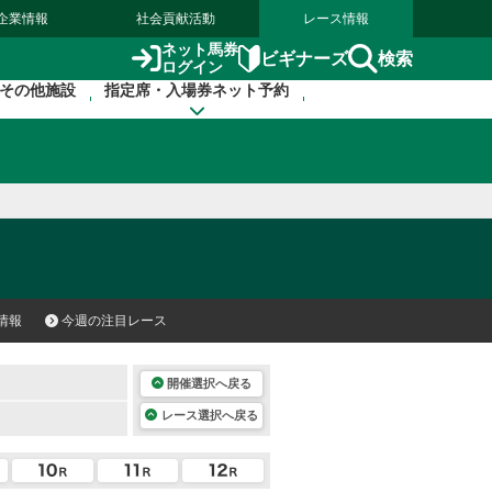
企業情報
社会貢献活動
レース情報
ネット馬券
検索
ビギナーズ
ログイン
その他施設
指定席・入場券ネット予約
情報
今週の注目レース
開催選択へ戻る
レース選択へ戻る