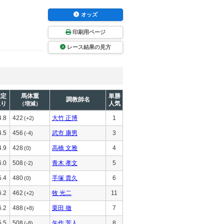
オッズ
印刷用ページ
レース結果の見方
推定
馬体重
単勝
調教師名
上り
人気
（増減）
4.8
422
大竹 正博
1
(+2)
4.5
456
武市 康男
3
(-4)
4.9
428
高橋 文雅
4
(0)
6.0
508
青木 孝文
5
(-2)
5.4
480
手塚 貴久
6
(0)
6.2
462
牧 光二
11
(+2)
6.2
488
栗田 徹
7
(+8)
5.5
508
矢作 芳人
8
(-8)