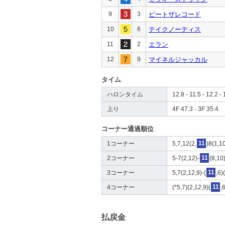
9
3
ビートザレコード
10
6
テイクノーティス
11
2
エラン
12
9
マイネルジャッカル
タイム
ハロンタイム
12.8 - 11.5 - 12.2 - 
上り
4F 47.3 - 3F 35.4
コーナー通過順位
1コーナー
5,7,12(2,
11
)8(1,1
2コーナー
5-7(2,12)-
11
(8,10
3コーナー
5,7(2,12,9)-(
11
,6)
4コーナー
(*5,7)(2,12,9)(
11
,
払戻金