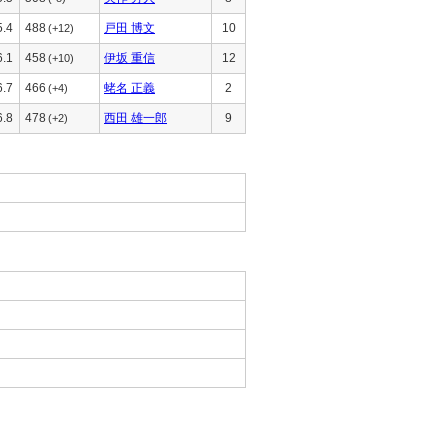
5.4
488
戸田 博文
10
(+12)
6.1
458
伊坂 重信
12
(+10)
6.7
466
蛯名 正義
2
(+4)
6.8
478
西田 雄一郎
9
(+2)