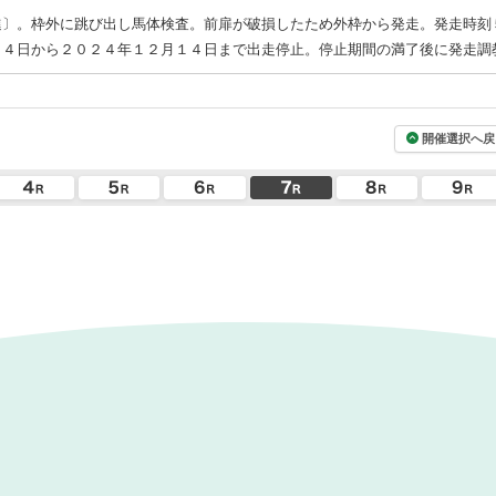
進〕。枠外に跳び出し馬体検査。前扉が破損したため外枠から発走。発走時刻
２４日から２０２４年１２月１４日まで出走停止。停止期間の満了後に発走調
開催選択へ戻