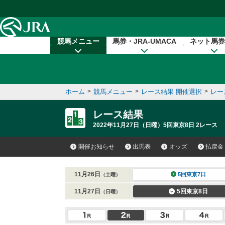
本文へ移動する
競馬メニュー
馬券・JRA-UMACA
ネット馬券
ホーム
>
競馬メニュー
>
レース結果 開催選択
>
レー
レース結果
2022年11月27日（日曜）5回東京8日 2レース
開催お知らせ
出馬表
オッズ
払戻金
11月26日
5回東京7日
（土曜）
11月27日
5回東京8日
（日曜）