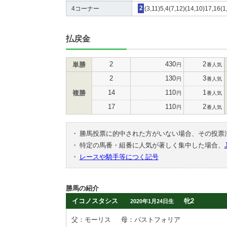
4コーナー
2
(3,11)5,4(7,12)(14,10)17,16(1
払戻金
2
430
2
単勝
円
番人気
2
130
3
円
番人気
14
110
1
複勝
円
番人気
17
110
2
円
番人気
・
勝馬投票に的中された方がいない場合、その投票
・
特定の馬番・組番に人気が著しく集中した場合、
・
レースや騎手等につく記号
勝馬の紹介
イコノスタシス
牝2
2020年1月24日生
父：モーリス
母：パストフォリア