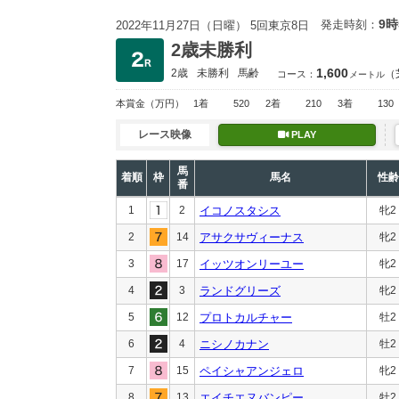
9時
発走時刻：
2022年11月27日（日曜） 5回東京8日
2歳未勝利
1,600
2歳
未勝利
馬齢
（
コース：
メートル
本賞金
（万円）
1着
520
2着
210
3着
130
レース映像
PLAY
馬
着順
枠
馬名
性齢
番
1
2
イコノスタシス
牝2
2
14
アサクサヴィーナス
牝2
3
17
イッツオンリーユー
牝2
4
3
ランドグリーズ
牝2
5
12
プロトカルチャー
牡2
6
4
ニシノカナン
牡2
7
15
ペイシャアンジェロ
牝2
8
13
エイチエヌバンピー
牡2