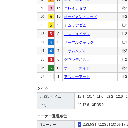
9
16
ゴレイジョウ
牝2
10
10
オーグメントコード
牝2
11
9
ナムラアダム
牡2
12
5
コスモメイゲツ
牡2
13
8
ノーブルジャック
牡2
14
7
ロサムンディー
牝2
15
6
グランデボスコ
牡2
16
11
ポーラーナイト
牝2
17
1
アスキーアート
牝2
タイム
ハロンタイム
12.4 - 10.7 - 11.6 - 12.2 - 12.6 - 1
上り
4F 47.6 - 3F 35.0
コーナー通過順位
3コーナー
2
,11(3,5)(4,7,12)(14,10)16(17,