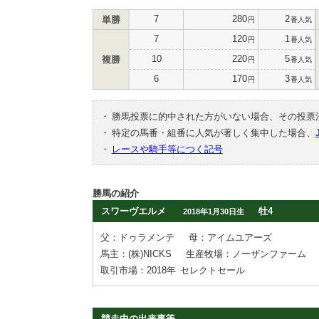
7
280
2
単勝
円
番人気
7
120
1
円
番人気
10
220
5
複勝
円
番人気
6
170
3
円
番人気
・
勝馬投票に的中された方がいない場合、その投票
・
特定の馬番・組番に人気が著しく集中した場合、
・
レースや騎手等につく記号
勝馬の紹介
スワーヴエルメ
牡4
2018年1月30日生
父：ドゥラメンテ
母：アイムユアーズ
馬主：(株)NICKS
生産牧場：ノーザンファーム
取引市場：2018年
セレクトセール
競走中の出来事等