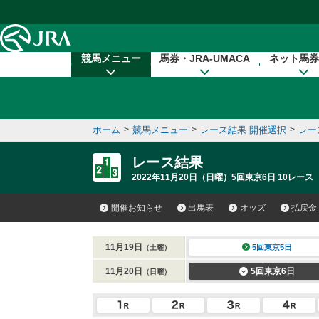
本文へ移動する
競馬メニュー
馬券・JRA-UMACA
ネット馬券
ホーム
>
競馬メニュー
>
レース結果 開催選択
>
レー
レース結果
2022年11月20日（日曜）5回東京6日 10レース
開催お知らせ
出馬表
オッズ
払戻金
11月19日
5回東京5日
（土曜）
11月20日
5回東京6日
（日曜）