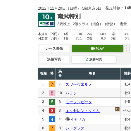
14
発走時刻：
2022年11月20日（日曜） 5回東京6日
南武特別
3歳以上
2勝クラス
（混合）（特指）
定量
本賞金
（万円）
1着
1,510
2着
600
3着
380
付加賞
（万円）
1着
23.1
2着
6.6
3着
3.3
レース映像
PLAY
決勝写真
決勝写真
馬
着順
枠
馬名
性齢
番
1
7
スワーヴエルメ
牡4
2
10
バラジ
牡3
3
6
モーソンピーク
牡5
4
3
エクセレントタイム
せん
5
4
イヤサカ
牝4
6
8
シーグラス
牝3