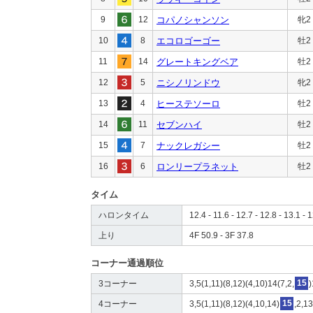
9
12
コパノシャンソン
牝2
10
8
エコロゴーゴー
牡2
11
14
グレートキングベア
牡2
12
5
ニシノリンドウ
牝2
13
4
ヒーステソーロ
牡2
14
11
セブンハイ
牡2
15
7
ナックレガシー
牡2
16
6
ロンリープラネット
牡2
タイム
ハロンタイム
12.4 - 11.6 - 12.7 - 12.8 - 13.1 - 
上り
4F 50.9 - 3F 37.8
コーナー通過順位
3コーナー
3,5(1,11)(8,12)(4,10)14(7,2,
15
)
4コーナー
3,5(1,11)(8,12)(4,10,14)
15
,2,1