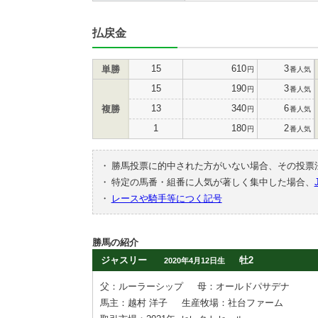
払戻金
15
610
3
単勝
円
番人気
15
190
3
円
番人気
13
340
6
複勝
円
番人気
1
180
2
円
番人気
・
勝馬投票に的中された方がいない場合、その投票
・
特定の馬番・組番に人気が著しく集中した場合、
・
レースや騎手等につく記号
勝馬の紹介
ジャスリー
牡2
2020年4月12日生
父：ルーラーシップ
母：オールドパサデナ
馬主：越村 洋子
生産牧場：社台ファーム