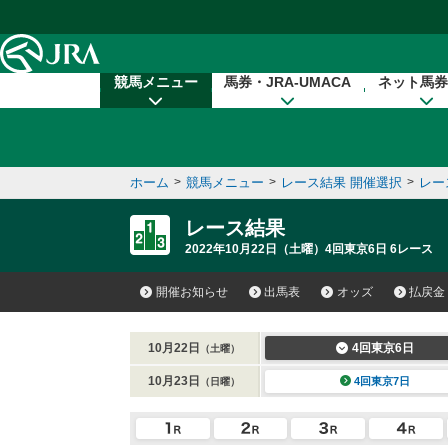
本文へ移動する
競馬メニュー
馬券・JRA-UMACA
ネット馬券
ホーム
>
競馬メニュー
>
レース結果 開催選択
>
レー
レース結果
2022年10月22日（土曜）4回東京6日 6レース
開催お知らせ
出馬表
オッズ
払戻金
10月22日
4回東京6日
（土曜）
10月23日
4回東京7日
（日曜）