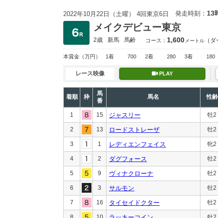
13
発走時刻：
2022年10月22日（土曜） 4回東京6日
メイクデビュー東京
1,600
2歳
新馬
馬齢
（ダ
コース：
メートル
本賞金
（万円）
1着
700
2着
280
3着
180
レース映像
PLAY
馬
着順
枠
馬名
性齢
番
1
15
ジャスリー
牡2
2
13
ロードストレーザ
牡2
3
1
レディエンフェイス
牝2
4
2
ダグフォース
牡2
5
9
ヴィナクローナ
牡2
6
3
サルモン
牡2
7
16
タイセイドクター
牡2
8
10
ラッキーコイン
牡2