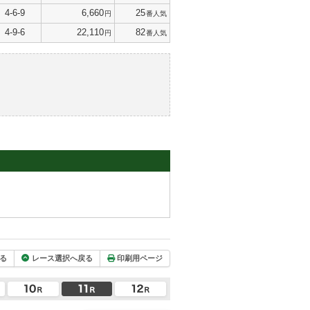
4-6-9
6,660
25
円
番人気
4-9-6
22,110
82
円
番人気
る
レース選択へ戻る
印刷用ページ