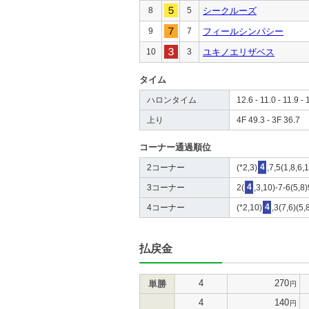
8
5
シークルーズ
9
7
フィールシンパシー
10
3
ユキノエリザベス
タイム
ハロンタイム
12.6 - 11.0 - 11.9 - 
上り
4F 49.3 - 3F 36.7
コーナー通過順位
2コーナー
(*2,3)
4
,7,5(1,8,6,
3コーナー
2(
4
,3,10)-7-6(5,8)
4コーナー
(*2,10)
4
,3(7,6)(5,
払戻金
4
270
単勝
円
4
140
円