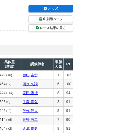
オッズ
印刷用ページ
レース結果の見方
馬体重
単勝
調教師名
Rt
人気
（増減）
470
畠山 吉宏
1
103
(+6)
464
清水 久詞
6
100
(-2)
444
安田 隆行
8
94
(-14)
396
手塚 貴久
3
91
(0)
446
矢作 芳人
5
91
(-2)
414
萱野 浩二
7
90
(+6)
464
金成 貴史
9
81
(+2)