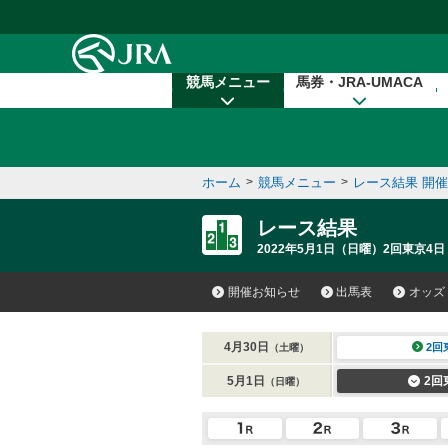
本文へ移動する
競馬メニュー
馬券・JRA-UMACA
ホーム
>
競馬メニュー
>
レース結果 開
レース結果
2022年5月1日（日曜）2回東京4日
開催お知らせ
出馬表
オッズ
4月30日
2回
（土曜）
5月1日
2回
（日曜）