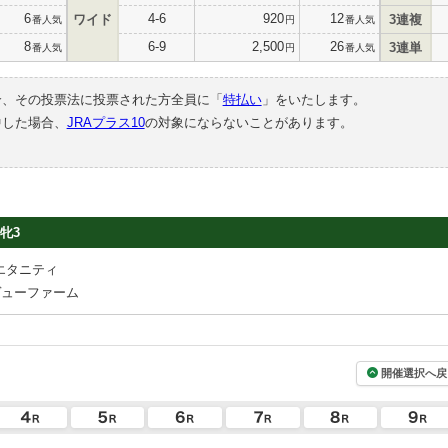
6
4-6
920
12
ワイド
3連複
番人気
円
番人気
8
6-9
2,500
26
3連単
番人気
円
番人気
合、その投票法に投票された方全員に「
特払い
」をいたします。
中した場合、
JRAプラス10
の対象にならないことがあります。
牝3
エタニティ
ヴューファーム
開催選択へ戻