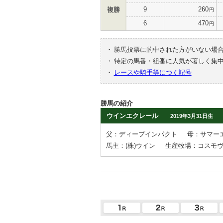
9
260
複勝
円
6
470
円
・
勝馬投票に的中された方がいない場
・
特定の馬番・組番に人気が著しく集
・
レースや騎手等につく記号
勝馬の紹介
ウインエクレール
2019年3月31日生
父：ディープインパクト
母：サマー
馬主：(株)ウイン
生産牧場：コスモ