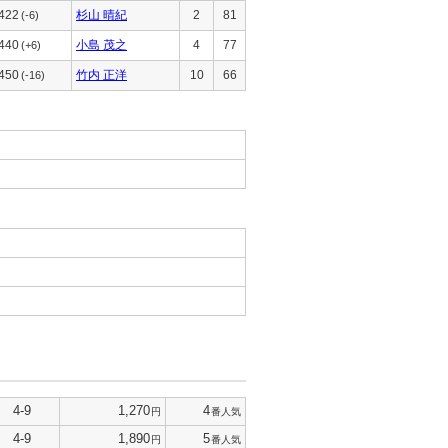
422
杉山 晴紀
2
81
(-6)
440
小島 茂之
4
77
(+6)
450
竹内 正洋
10
66
(-16)
4-9
1,270
4
円
番人気
4-9
1,890
5
円
番人気