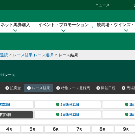
ニュース
ネット馬券購入
イベント・プロモーション
競馬場・ウインズ・
催選択
>
レース結果 レース選択
>
レース結果
 11レース
払戻金
レース結果
特別レース登録馬
開催日程
馬場
東京3日
2回阪神11日
1回
東京4日
2回阪神12日
1回