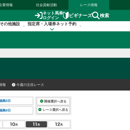
企業情報
社会貢献活動
レース情報
ネット馬券
検索
ビギナーズ
ログイン
その他施設
指定席・入場券ネット予約
情報
今週の注目レース
福島5日
開催選択へ戻る
レース選択へ戻る
福島6日