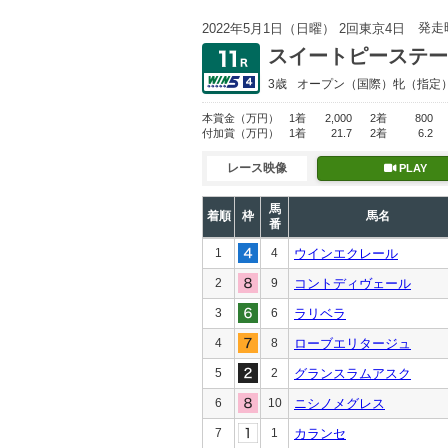
発走
2022年5月1日（日曜） 2回東京4日
スイートピーステー
3歳
オープン
（国際）牝（指定
本賞金
（万円）
1着
2,000
2着
800
付加賞
（万円）
1着
21.7
2着
6.2
レース映像
PLAY
馬
着順
枠
馬名
番
1
4
ウインエクレール
2
9
コントディヴェール
3
6
ラリベラ
4
8
ローブエリタージュ
5
2
グランスラムアスク
6
10
ニシノメグレス
7
1
カランセ