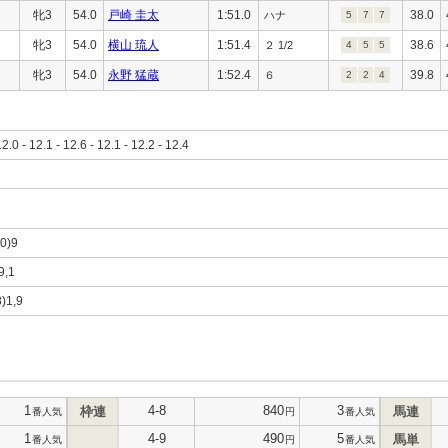
牝3
54.0
戸崎 圭太
1:51.0
38.0
ハナ
5
7
7
牝3
54.0
横山 琉人
1:51.4
38.6
２ 1/2
4
5
5
牝3
54.0
永野 猛蔵
1:52.4
39.8
６
2
2
4
12.0 - 12.1 - 12.6 - 12.1 - 12.2 - 12.4
10)9
9,1
8)1,9
1
4-8
840
3
枠連
馬連
番人気
円
番人気
1
4-9
490
5
馬単
番人気
円
番人気