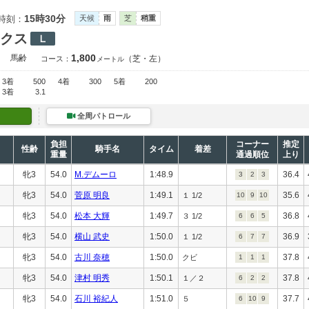
15時30分
時刻：
天候
雨
芝
稍重
クス
1,800
）
馬齢
（芝・左）
コース：
メートル
3着
500
4着
300
5着
200
3着
3.1
全周パトロール
負担
コーナー
推定
性齢
騎手名
タイム
着差
重量
通過順位
上り
牝3
54.0
M.デムーロ
1:48.9
36.4
3
2
3
牝3
54.0
菅原 明良
1:49.1
35.6
１ 1/2
10
9
10
牝3
54.0
松本 大輝
1:49.7
36.8
３ 1/2
6
6
5
牝3
54.0
横山 武史
1:50.0
36.9
１ 1/2
6
7
7
牝3
54.0
古川 奈穂
1:50.0
37.8
クビ
1
1
1
牝3
54.0
津村 明秀
1:50.1
37.8
１／２
6
2
2
牝3
54.0
石川 裕紀人
1:51.0
37.7
５
6
10
9