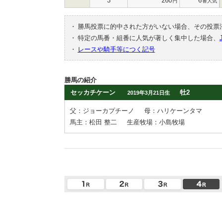
3
260
6
円
番人気
・
勝馬投票に的中された方がいない場合、その投票
・
特定の馬番・組番に人気が著しく集中した場合、
・
レースや騎手等につく記号
勝馬の紹介
セッカチケーン
牡2
2019年3月21日生
父：ジョーカプチーノ
母：ハリケーンタマ
馬主：松田 整二
生産牧場：小島牧場