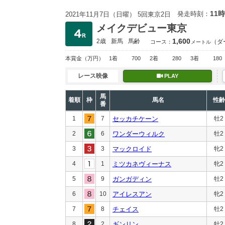
11時
発走時刻：
2021年11月7日（日曜） 5回東京2日
メイクデビュー東京
1,600
2歳
新馬
馬齢
（ダ
コース：
メートル
本賞金
（万円）
1着
700
2着
280
3着
180
レース映像
PLAY
馬
着順
枠
馬名
性齢
番
1
7
セッカチケーン
牡2
2
6
ワンダーウィルク
牡2
3
3
マックロイド
牝2
4
1
ミツカネヴィーナス
牝2
5
9
ガンガディン
牡2
6
10
アイレスアン
牝2
7
8
チェイス
牡2
8
2
ギンリン
牡2