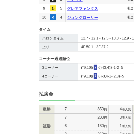
9
5
グレアファンタス
牡2
10
4
ジュングローリー
牡2
タイム
ハロンタイム
12.7 - 12.1 - 12.5 - 13.0 - 12.9 - 
上り
4F 50.1 - 3F 37.2
コーナー通過順位
3コーナー
(*9,10)(
7
,6)-(3,4)8-1-2=5
4コーナー
(*9,10)(
7
,6)-3,4-1-(2,8)=5
払戻金
7
850
4
単勝
円
番人気
7
200
3
円
番人気
6
130
1
複勝
円
番人気