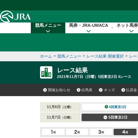
本文へ移動する
競馬メニュー
馬券・JRA-UMACA
ネット馬券
ホーム
>
競馬メニュー
>
レース結果 開催選択
>
レー
レース結果
2021年11月7日（日曜）5回東京2日 4レース
開催お知らせ
出馬表
オッズ
払戻金
11月6日
5回東京1日
（土曜）
11月7日
5回東京2日
（日曜）