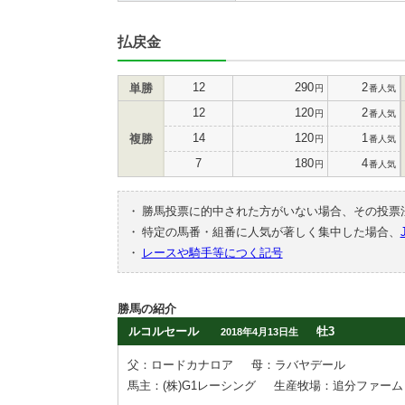
払戻金
12
290
2
単勝
円
番人気
12
120
2
円
番人気
14
120
1
複勝
円
番人気
7
180
4
円
番人気
・
勝馬投票に的中された方がいない場合、その投票
・
特定の馬番・組番に人気が著しく集中した場合、
・
レースや騎手等につく記号
勝馬の紹介
ルコルセール
牡3
2018年4月13日生
父：ロードカナロア
母：ラバヤデール
馬主：(株)G1レーシング
生産牧場：追分ファーム