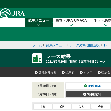
本文へ移動する
競馬メニュー
馬券・JRA-UMACA
ネット馬券
ホーム
>
競馬メニュー
>
レース結果 開催選択
>
レー
レース結果
2021年6月20日（日曜）3回東京6日 7レース
開催お知らせ
出馬表
オッズ
払戻金
6月19日
3回東京5日
（土曜）
6月20日
3回東京6日
（日曜）