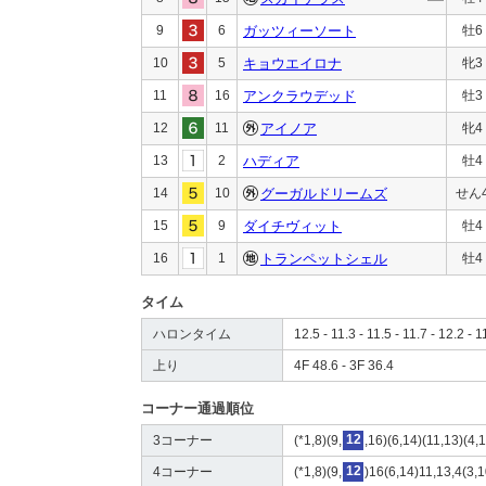
9
6
ガッツィーソート
牡6
10
5
キョウエイロナ
牝3
11
16
アンクラウデッド
牡3
12
11
アイノア
牝4
13
2
ハディア
牡4
14
10
グーガルドリームズ
せん
15
9
ダイチヴィット
牡4
16
1
トランペットシェル
牡4
タイム
ハロンタイム
12.5 - 11.3 - 11.5 - 11.7 - 12.2 - 1
上り
4F 48.6 - 3F 36.4
コーナー通過順位
3コーナー
(*1,8)(9,
12
,16)(6,14)(11,13)(4,1
4コーナー
(*1,8)(9,
12
)16(6,14)11,13,4(3,1