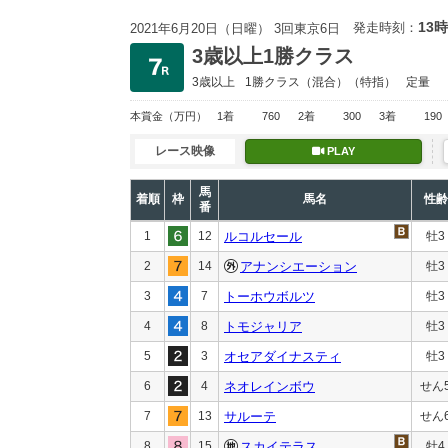
13時
発走時刻：
2021年6月20日（日曜） 3回東京6日
3歳以上1勝クラス
3歳以上
1勝クラス
（混合）（特指）
定量
本賞金
（万円）
1着
760
2着
300
3着
190
レース映像
PLAY
馬
着順
枠
馬名
性齢
番
1
12
ルコルセール
牡3
2
14
アナンシエーション
牡3
3
7
トーホウボルツ
牡3
4
8
トモジャリア
牡3
5
3
オセアダイナスティ
牡3
6
4
ネオレインボウ
せん
7
13
サルーテ
せん
8
15
スカイテラス
牡4