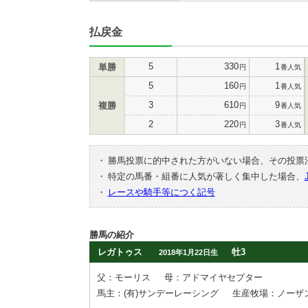
払戻金
5
330
1
単勝
円
番人気
5
160
1
円
番人気
3
610
9
複勝
円
番人気
2
220
3
円
番人気
・
勝馬投票に的中された方がいない場合、その投票
・
特定の馬番・組番に人気が著しく集中した場合、
・
レースや騎手等につく記号
勝馬の紹介
レガトゥス
牡3
2018年1月22日生
父：モーリス
母：アドマイヤセプター
馬主：(有)サンデーレーシング
生産牧場：ノーザ