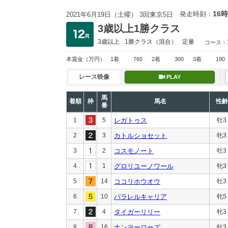
16時
発走時刻：
2021年6月19日（土曜） 3回東京5日
3歳以上1勝クラス
3歳以上
1勝クラス
（混合）
定量
コース：
本賞金
（万円）
1着
760
2着
300
3着
190
レース映像
PLAY
馬
着順
枠
馬名
性齢
番
1
5
レガトゥス
牡3
2
3
カトルショセット
牝3
3
2
コスモノート
牡3
4
1
グロリユーノワール
牝3
5
14
ココリホウオウ
牡3
6
10
パラレルキャリア
牝5
7
4
タイガーリリー
牝3
8
16
ナンヨーローズ
牡3