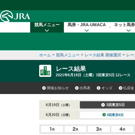
本文へ移動する
競馬メニュー
馬券・JRA-UMACA
ネット馬券
ホーム
>
競馬メニュー
>
レース結果 開催選択
>
レー
レース結果
2021年6月19日（土曜）3回東京5日 12レース
開催お知らせ
出馬表
オッズ
払戻金
6月19日
3回東京5日
（土曜）
6月20日
3回東京6日
（日曜）