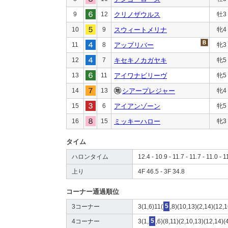
9
12
クリノザウルス
牡3
10
9
スウィートメリナ
牝4
11
8
アップリバー
牝3
12
7
キセキノカガヤキ
牝5
13
11
アイワナビリーヴ
牝5
14
13
シアープレジャー
牝4
15
6
アイアンゾーン
牝5
16
15
ミッキーハロー
牝3
タイム
ハロンタイム
12.4 - 10.9 - 11.7 - 11.7 - 11.0 - 1
上り
4F 46.5 - 3F 34.8
コーナー通過順位
3コーナー
3(1,6)11(
5
,8)(10,13)(2,14)(12,
4コーナー
3(1,
5
,6)(8,11)(2,10,13)(12,14)(