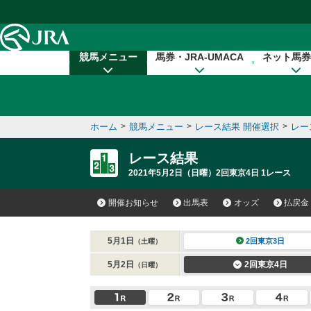
本文へ移動する
競馬メニュー
馬券・JRA-UMACA
ネット馬券
ホーム
>
競馬メニュー
>
レース結果 開催選択
>
レー
レース結果
2021年5月2日（日曜）2回東京4日 1レース
開催お知らせ
出馬表
オッズ
払戻金
5月1日
2回東京3日
（土曜）
5月2日
2回東京4日
（日曜）