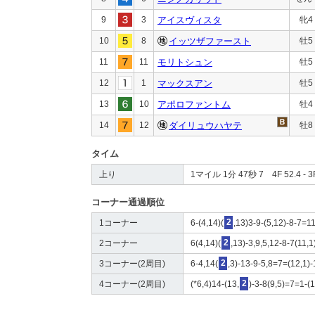
9
3
アイスヴィスタ
牝4
10
8
イッツザファースト
牡5
11
11
モリトシュン
牡5
12
1
マックスアン
牡5
13
10
アポロファントム
牡4
14
12
ダイリュウハヤテ
牡8
タイム
上り
1マイル 1分 47秒 7 4F 52.4 - 3F
コーナー通過順位
1コーナー
6-(4,14)(
2
,13)3-9-(5,12)-8-7=1
2コーナー
6(4,14)(
2
,13)-3,9,5,12-8-7(11,1
3コーナー(2周目)
6-4,14(
2
,3)-13-9-5,8=7=(12,1)-
4コーナー(2周目)
(*6,4)14-(13,
2
)-3-8(9,5)=7=1-(