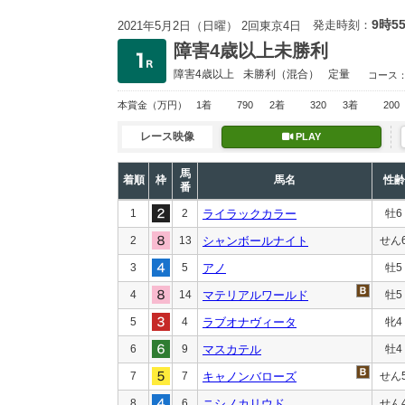
9時5
発走時刻：
2021年5月2日（日曜） 2回東京4日
障害4歳以上未勝利
障害4歳以上
未勝利
（混合）
定量
コース
本賞金
（万円）
1着
790
2着
320
3着
200
レース映像
PLAY
馬
着順
枠
馬名
性齢
番
1
2
ライラックカラー
牡6
2
13
シャンボールナイト
せん
3
5
アノ
牡5
4
14
マテリアルワールド
牡5
5
4
ラブオナヴィータ
牝4
6
9
マスカテル
牡4
7
7
キャノンバローズ
せん
8
6
ニシノカリウド
せん