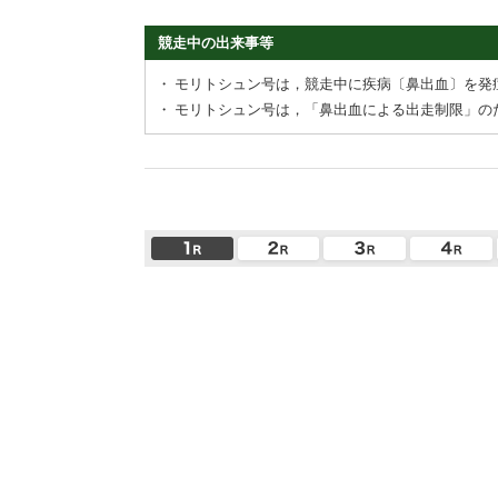
競走中の出来事等
・
モリトシュン号は，競走中に疾病〔鼻出血〕を発
・
モリトシュン号は，「鼻出血による出走制限」の