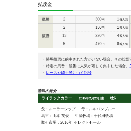
払戻金
2
300
1
単勝
円
番人気
2
150
1
円
番人気
13
220
4
複勝
円
番人気
5
470
8
円
番人気
・
勝馬投票に的中された方がいない場合、その投票
・
特定の馬番・組番に人気が著しく集中した場合、
・
レースや騎手等につく記号
勝馬の紹介
ライラックカラー
牡6
2015年2月23日生
父：ルーラーシップ
母：ルルパンブルー
馬主：山本 英俊
生産牧場：千代田牧場
取引市場：2016年
セレクトセール