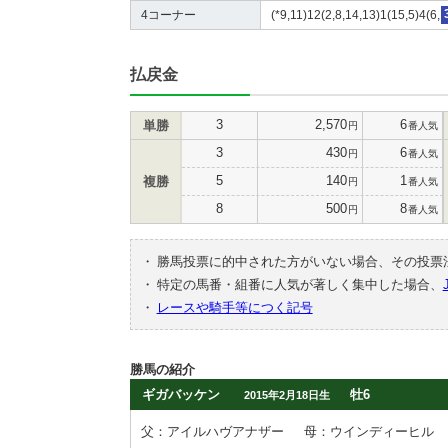
4コーナー
(*9,11)12(2,8,14,13)1(15,5)4(6,
払戻金
3
2,570
6
単勝
円
番人気
3
430
6
円
番人気
5
140
1
複勝
円
番人気
8
500
8
円
番人気
・
勝馬投票に的中された方がいない場合、その投票
・
特定の馬番・組番に人気が著しく集中した場合、
・
レースや騎手等につく記号
勝馬の紹介
ギガバッケン
牡6
2015年2月18日生
父：アイルハヴアナザー
母：ウインディーヒル