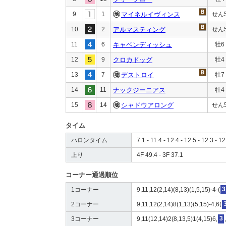
9
1
マイネルイヴィンス
せん
10
2
アルマスティング
せん
11
6
キャベンディッシュ
牡6
12
9
クロカドッグ
牡4
13
7
デストロイ
牡7
14
11
ナックジーニアス
牡4
15
14
シャドウアロング
せん
タイム
ハロンタイム
7.1 - 11.4 - 12.4 - 12.5 - 12.3 - 12
上り
4F 49.4 - 3F 37.1
コーナー通過順位
1コーナー
9,11,12(2,14)(8,13)(1,5,15)-4-(
3
2コーナー
9,11,12(2,14)8(1,13)(5,15)-4,6(
3コーナー
9,11(12,14)2(8,13,5)1(4,15)6,
3