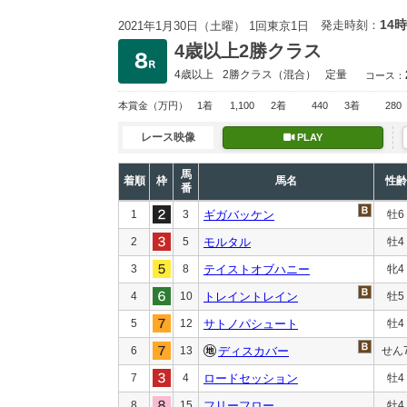
14時
発走時刻：
2021年1月30日（土曜） 1回東京1日
4歳以上2勝クラス
4歳以上
2勝クラス
（混合）
定量
コース：
本賞金
（万円）
1着
1,100
2着
440
3着
280
レース映像
PLAY
馬
着順
枠
馬名
性齢
番
1
3
ギガバッケン
牡6
2
5
モルタル
牡4
3
8
テイストオブハニー
牝4
4
10
トレイントレイン
牡5
5
12
サトノパシュート
牡4
6
13
ディスカバー
せん
7
4
ロードセッション
牡4
8
15
フリーフロー
牡4