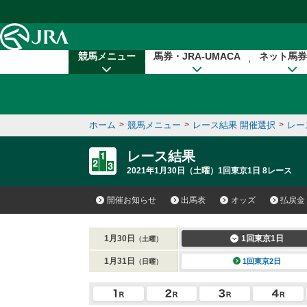
本文へ移動する
競馬メニュー
馬券・JRA-UMACA
ネット馬券
ホーム
>
競馬メニュー
>
レース結果 開催選択
>
レー
レース結果
2021年1月30日（土曜）1回東京1日 8レース
開催お知らせ
出馬表
オッズ
払戻金
1月30日
1回東京1日
（土曜）
1月31日
1回東京2日
（日曜）