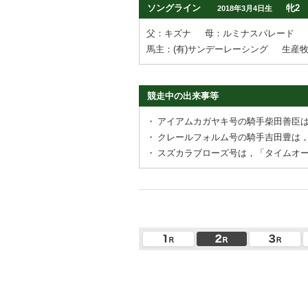
ソングライン
牝2
2018年3月4日生
父：キズナ
母：ルミナスパレード
馬主：(有)サンデーレーシング
生産
競走中の出来事等
・
アイアムカガヤキ号の騎手柴田善臣
・
クレールフォルム号の騎手吉田豊は
・
スズカラブローズ号は，「タイムオ