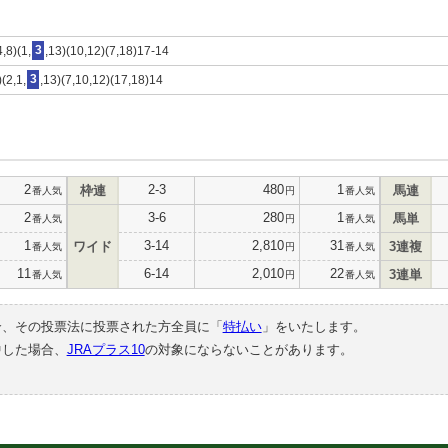
,8)(1,
3
,13)(10,12)(7,18)17-14
(2,1,
3
,13)(7,10,12)(17,18)14
2
2-3
480
1
枠連
馬連
番人気
円
番人気
2
3-6
280
1
馬単
番人気
円
番人気
1
3-14
2,810
31
ワイド
3連複
番人気
円
番人気
11
6-14
2,010
22
3連単
番人気
円
番人気
合、その投票法に投票された方全員に「
特払い
」をいたします。
中した場合、
JRAプラス10
の対象にならないことがあります。