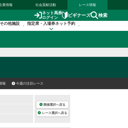
企業情報
社会貢献活動
レース情報
ネット馬券
検索
ビギナーズ
ログイン
その他施設
指定席・入場券ネット予約
情報
今週の注目レース
開催選択へ戻る
レース選択へ戻る