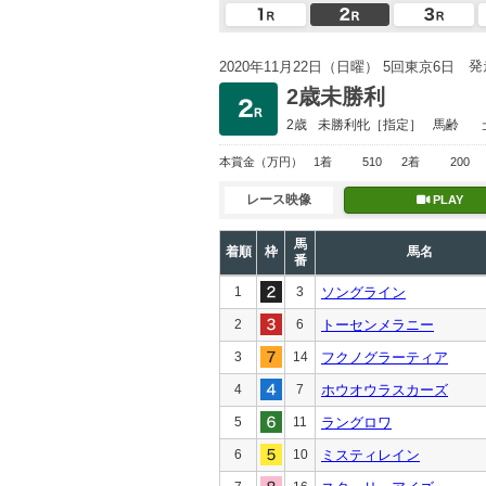
発
2020年11月22日（日曜） 5回東京6日
2歳未勝利
2歳
未勝利
牝［指定］
馬齢
本賞金
（万円）
1着
510
2着
200
レース映像
PLAY
馬
着順
枠
馬名
番
1
3
ソングライン
2
6
トーセンメラニー
3
14
フクノグラーティア
4
7
ホウオウラスカーズ
5
11
ラングロワ
6
10
ミスティレイン