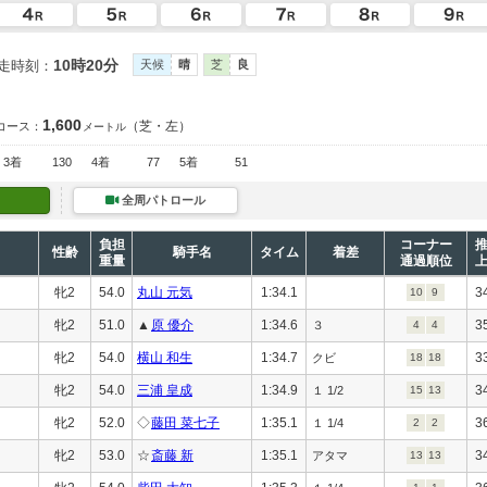
10時20分
走時刻：
天候
晴
芝
良
1,600
（芝・左）
コース：
メートル
3着
130
4着
77
5着
51
全周パトロール
負担
コーナー
性齢
騎手名
タイム
着差
重量
通過順位
牝2
54.0
丸山 元気
1:34.1
3
10
9
牝2
51.0
▲
原 優介
1:34.6
3
３
4
4
牝2
54.0
横山 和生
1:34.7
3
クビ
18
18
牝2
54.0
三浦 皇成
1:34.9
3
１ 1/2
15
13
牝2
52.0
◇
藤田 菜七子
1:35.1
3
１ 1/4
2
2
牝2
53.0
☆
斎藤 新
1:35.1
3
アタマ
13
13