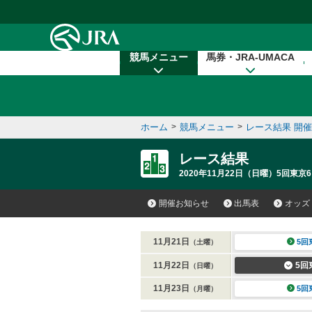
本文へ移動する
競馬メニュー
馬券・JRA-UMACA
ホーム
>
競馬メニュー
>
レース結果 開
レース結果
2020年11月22日（日曜）5回東京6
開催お知らせ
出馬表
オッズ
11月21日
5回
（土曜）
11月22日
5回
（日曜）
11月23日
5回
（月曜）