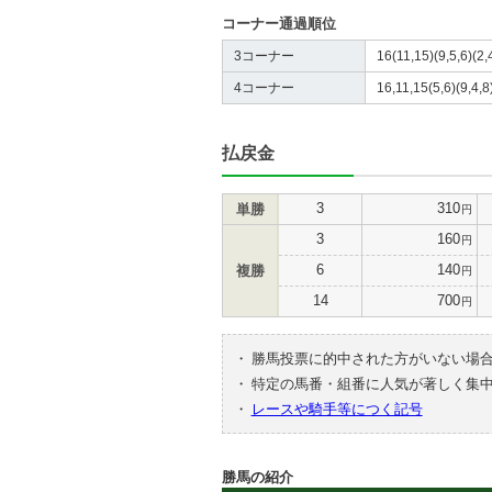
コーナー通過順位
3コーナー
16(11,15)(9,5,6)(2,4
4コーナー
16,11,15(5,6)(9,4,8)
払戻金
3
310
単勝
円
3
160
円
6
140
複勝
円
14
700
円
・
勝馬投票に的中された方がいない場
・
特定の馬番・組番に人気が著しく集
・
レースや騎手等につく記号
勝馬の紹介