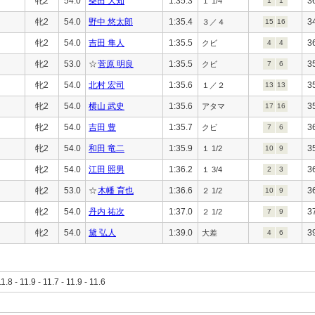
牝2
54.0
柴田 大知
1:35.3
3
１ 1/4
1
1
牝2
54.0
野中 悠太郎
1:35.4
3
３／４
15
16
牝2
54.0
吉田 隼人
1:35.5
3
クビ
4
4
牝2
53.0
☆
菅原 明良
1:35.5
3
クビ
7
6
牝2
54.0
北村 宏司
1:35.6
3
１／２
13
13
牝2
54.0
横山 武史
1:35.6
3
アタマ
17
16
牝2
54.0
吉田 豊
1:35.7
3
クビ
7
6
牝2
54.0
和田 竜二
1:35.9
3
１ 1/2
10
9
牝2
54.0
江田 照男
1:36.2
3
１ 3/4
2
3
牝2
53.0
☆
木幡 育也
1:36.6
3
２ 1/2
10
9
牝2
54.0
丹内 祐次
1:37.0
3
２ 1/2
7
9
牝2
54.0
黛 弘人
1:39.0
3
大差
4
6
11.8 - 11.9 - 11.7 - 11.9 - 11.6