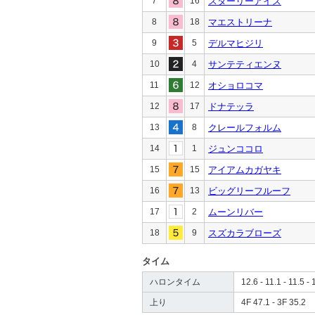
7
16
スターリーアイズ
8
18
マエストリーナ
9
5
デルマヒジリ
10
4
サンテティエンヌ
11
12
オショロコマ
12
17
ドナテッラ
13
8
クレールフォルム
14
1
ジュンココロ
15
15
アイアムカガヤキ
16
13
ビッグリーフルーフ
17
2
ムーンリバー
18
9
スズカラブローズ
タイム
ハロンタイム
12.6 - 11.1 - 11.5 - 
上り
4F 47.1 - 3F 35.2