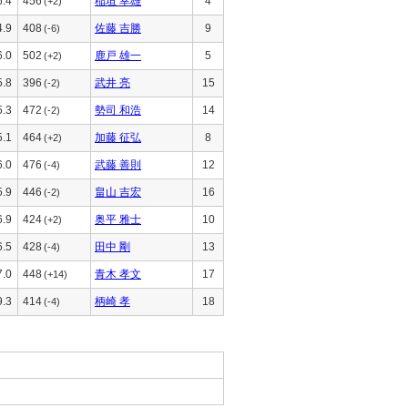
6.4
456
稲垣 幸雄
4
(+2)
4.9
408
佐藤 吉勝
9
(-6)
6.0
502
鹿戸 雄一
5
(+2)
5.8
396
武井 亮
15
(-2)
5.3
472
勢司 和浩
14
(-2)
5.1
464
加藤 征弘
8
(+2)
6.0
476
武藤 善則
12
(-4)
5.9
446
畠山 吉宏
16
(-2)
6.9
424
奥平 雅士
10
(+2)
6.5
428
田中 剛
13
(-4)
7.0
448
青木 孝文
17
(+14)
9.3
414
柄崎 孝
18
(-4)