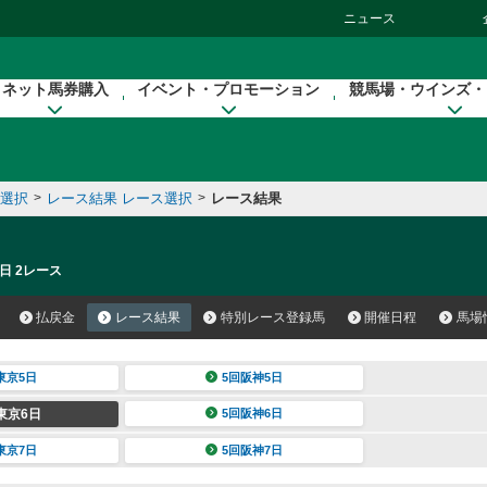
ニュース
ネット馬券購入
イベント・プロモーション
競馬場・ウインズ・
催選択
>
レース結果 レース選択
>
レース結果
日 2レース
払戻金
レース結果
特別レース登録馬
開催日程
馬場
東京5日
5回阪神5日
東京6日
5回阪神6日
東京7日
5回阪神7日