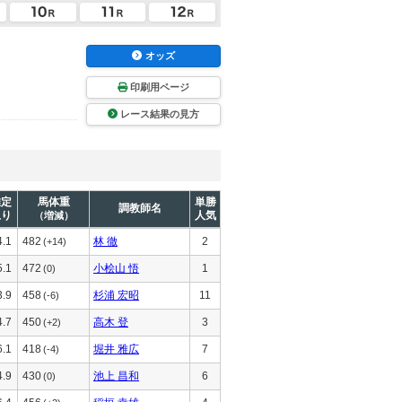
オッズ
印刷用ページ
レース結果の見方
推定
馬体重
単勝
調教師名
上り
人気
（増減）
4.1
482
林 徹
2
(+14)
5.1
472
小桧山 悟
1
(0)
3.9
458
杉浦 宏昭
11
(-6)
4.7
450
高木 登
3
(+2)
6.1
418
堀井 雅広
7
(-4)
4.9
430
池上 昌和
6
(0)