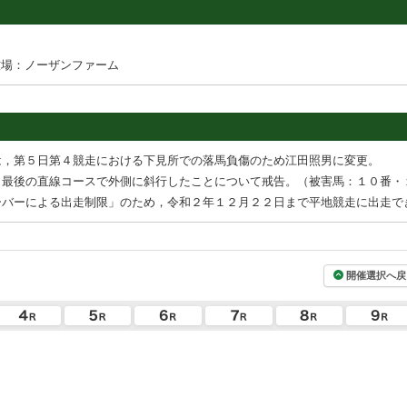
牧場：ノーザンファーム
は，第５日第４競走における下見所での落馬負傷のため江田照男に変更。
，最後の直線コースで外側に斜行したことについて戒告。（被害馬：１０番・
ーバーによる出走制限」のため，令和２年１２月２２日まで平地競走に出走で
開催選択へ戻