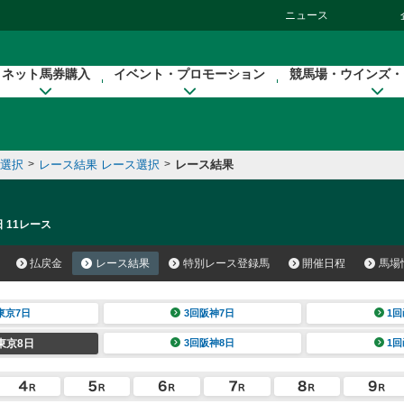
ニュース
ネット馬券購入
イベント・プロモーション
競馬場・ウインズ・
催選択
>
レース結果 レース選択
>
レース結果
 11レース
払戻金
レース結果
特別レース登録馬
開催日程
馬場
東京7日
3回阪神7日
1回
東京8日
3回阪神8日
1回