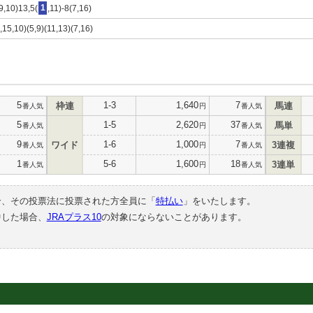
9,10)13,5(
1
,11)-8(7,16)
2,15,10)(5,9)(11,13)(7,16)
5
1-3
1,640
7
枠連
馬連
番人気
円
番人気
5
1-5
2,620
37
馬単
番人気
円
番人気
9
1-6
1,000
7
ワイド
3連複
番人気
円
番人気
1
5-6
1,600
18
3連単
番人気
円
番人気
合、その投票法に投票された方全員に「
特払い
」をいたします。
中した場合、
JRAプラス10
の対象にならないことがあります。