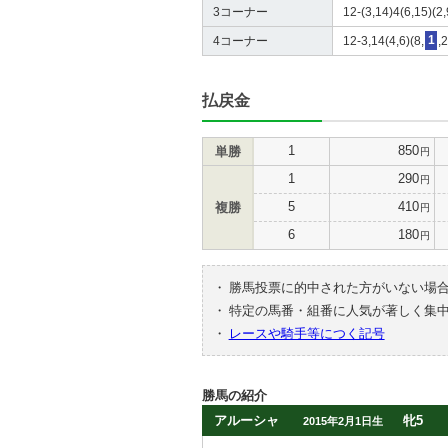
3コーナー
12-(3,14)4(6,15)(2,
4コーナー
12-3,14(4,6)(8,
1
,
払戻金
1
850
単勝
円
1
290
円
5
410
複勝
円
6
180
円
・
勝馬投票に的中された方がいない場
・
特定の馬番・組番に人気が著しく集
・
レースや騎手等につく記号
勝馬の紹介
アルーシャ
牝5
2015年2月1日生