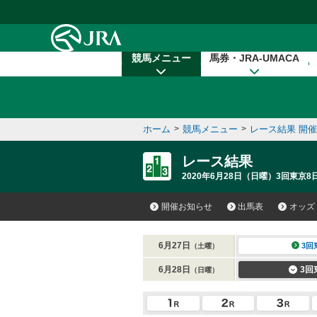
本文へ移動する
競馬メニュー
馬券・JRA-UMACA
ホーム
>
競馬メニュー
>
レース結果 開
レース結果
2020年6月28日（日曜）3回東京8日
開催お知らせ
出馬表
オッズ
6月27日
3回
（土曜）
6月28日
3回
（日曜）