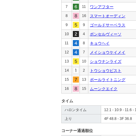
7
11
ワンアフター
8
16
スマートオーディン
9
9
ゴールドサーベラス
10
4
ボンセルヴィーソ
11
8
キョウヘイ
12
7
メイショウケイメイ
13
10
ショウナンライズ
14
2
トウショウピスト
15
13
ボールライトニング
16
15
ムーンクエイク
タイム
ハロンタイム
12.1 - 10.9 - 11.6 - 
上り
4F 48.8 - 3F 36.8
コーナー通過順位