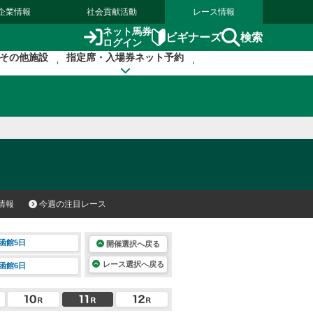
企業情報
社会貢献活動
レース情報
ネット馬券
検索
ビギナーズ
ログイン
その他施設
指定席・入場券ネット予約
情報
今週の注目レース
函館5日
開催選択へ戻る
レース選択へ戻る
函館6日