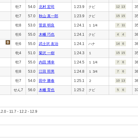
牡7
54.0
北村 宏司
1:23.9
3
クビ
12
13
牡7
57.0
秋山 真一郎
1:23.9
3
クビ
15
15
牡8
53.0
菅原 明良
1:24.1
3
１ 1/4
7
11
牡6
55.0
木幡 巧也
1:24.1
3
クビ
4
4
牡6
55.0
武士沢 友治
1:24.1
3
ハナ
14
6
牝4
51.0
菊沢 一樹
1:24.3
3
１
15
15
牡7
55.0
内田 博幸
1:24.5
3
１ 1/4
7
6
牡8
53.0
江田 照男
1:24.8
3
１ 3/4
7
6
牡7
54.0
田中 勝春
1:25.1
3
２
10
13
せん7
56.0
木幡 育也
1:25.2
3
クビ
5
6
12.0 - 11.7 - 12.2 - 12.9