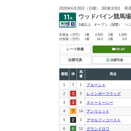
発
2020年6月28日（日曜） 3回東京8日
ウッドバイン競馬場
3歳以上
オープン
（国際）
ハ
本賞金
（万円）
1着
2,500
2着
1,000
付加賞
（万円）
1着
34.3
2着
9.8
レース映像
PLAY
決勝写真
決勝写真
馬
着順
枠
馬名
番
1
1
アルーシャ
2
5
レインボーフラッグ
3
6
ストーミーシー
4
14
アンリミット
5
3
アマルフィコースト
6
12
グランドロワ