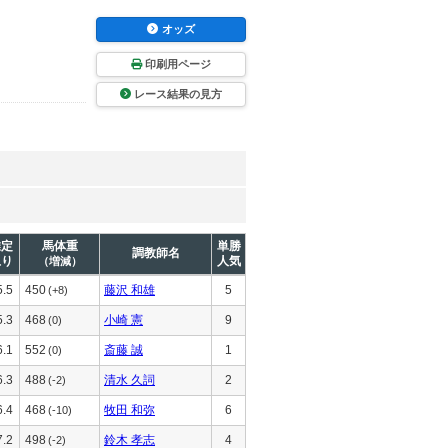
オッズ
印刷用ページ
レース結果の見方
推定
馬体重
単勝
調教師名
上り
人気
（増減）
5.5
450
藤沢 和雄
5
(+8)
5.3
468
小崎 憲
9
(0)
6.1
552
斎藤 誠
1
(0)
6.3
488
清水 久詞
2
(-2)
6.4
468
牧田 和弥
6
(-10)
7.2
498
鈴木 孝志
4
(-2)