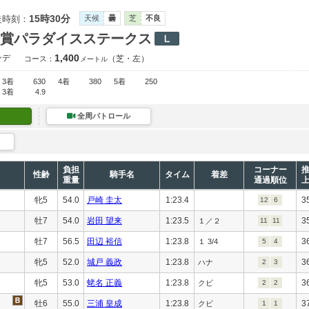
15時30分
走時刻：
天候
曇
芝
不良
賞パラダイスステークス
1,400
ンデ
（芝・左）
コース：
メートル
3着
630
4着
380
5着
250
3着
4.9
全周パトロール
負担
コーナー
性齢
騎手名
タイム
着差
重量
通過順位
牝5
54.0
戸崎 圭太
1:23.4
3
12
6
牡7
54.0
岩田 望来
1:23.5
3
１／２
11
11
牡7
56.5
田辺 裕信
1:23.8
3
１ 3/4
5
4
牝5
52.0
城戸 義政
1:23.8
3
ハナ
2
3
牝5
53.0
蛯名 正義
1:23.8
3
クビ
2
2
牡6
55.0
三浦 皇成
1:23.8
3
クビ
1
1