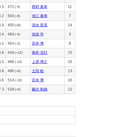
5.5
472
西村 真幸
11
(-4)
5.2
504
池江 泰寿
7
(-8)
5.9
450
清水 英克
14
(+6)
6.4
484
池添 学
3
(-4)
6.2
454
宮本 博
8
(-2)
5.6
434
南井 克巳
15
(+12)
6.5
466
上原 博之
10
(-10)
6.8
490
土田 稔
13
(+6)
6.6
514
宮本 博
16
(-10)
7.3
518
藤沢 和雄
12
(+6)