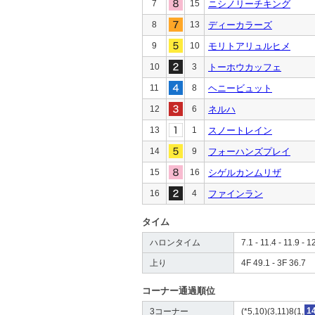
7
15
ニシノリーチキング
8
13
ディーカラーズ
9
10
モリトアリュルヒメ
10
3
トーホウカッフェ
11
8
ヘニービュット
12
6
ネルハ
13
1
スノートレイン
14
9
フォーハンズプレイ
15
16
シゲルカンムリザ
16
4
ファインラン
タイム
ハロンタイム
7.1 - 11.4 - 11.9 - 1
上り
4F 49.1 - 3F 36.7
コーナー通過順位
3コーナー
(*5,10)(3,11)8(1,
1