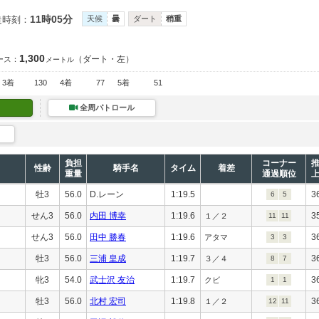
11時05分
走時刻：
天候
曇
ダート
稍重
1,300
（ダート・左）
ース：
メートル
3着
130
4着
77
5着
51
全周パトロール
負担
コーナー
性齢
騎手名
タイム
着差
重量
通過順位
牡3
56.0
D.レーン
1:19.5
3
6
5
せん3
56.0
内田 博幸
1:19.6
3
１／２
11
11
せん3
56.0
田中 勝春
1:19.6
3
アタマ
3
3
牡3
56.0
三浦 皇成
1:19.7
3
３／４
8
7
牝3
54.0
武士沢 友治
1:19.7
3
クビ
1
1
牡3
56.0
北村 宏司
1:19.8
3
１／２
12
11