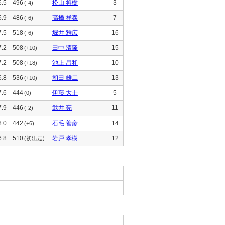
6.5
496
松山 将樹
3
(-4)
5.9
486
高橋 祥泰
7
(-6)
7.5
518
堀井 雅広
16
(-6)
7.2
508
田中 清隆
15
(+10)
7.2
508
池上 昌和
10
(+18)
6.8
536
和田 雄二
13
(+10)
7.6
444
伊藤 大士
5
(0)
7.9
446
武井 亮
11
(-2)
8.0
442
石毛 善彦
14
(+6)
6.8
510
岩戸 孝樹
12
(初出走)