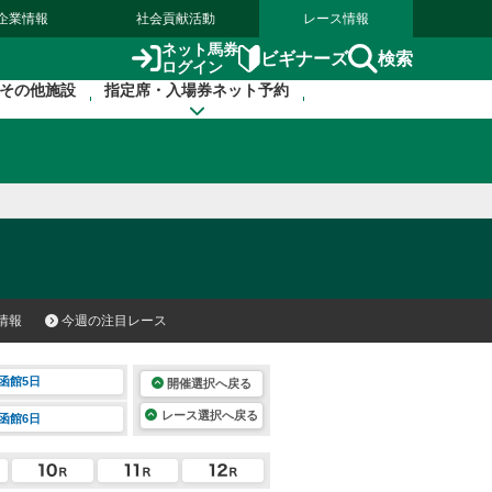
企業情報
社会貢献活動
レース情報
ネット馬券
検索
ビギナーズ
ログイン
その他施設
指定席・入場券ネット予約
情報
今週の注目レース
函館5日
開催選択へ戻る
レース選択へ戻る
函館6日