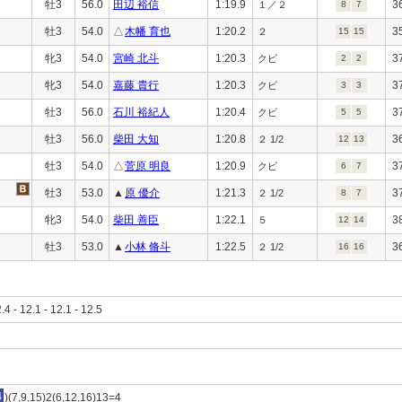
牡3
56.0
田辺 裕信
1:19.9
3
１／２
8
7
牡3
54.0
△
木幡 育也
1:20.2
3
２
15
15
牝3
54.0
宮崎 北斗
1:20.3
3
クビ
2
2
牝3
54.0
嘉藤 貴行
1:20.3
3
クビ
3
3
牡3
56.0
石川 裕紀人
1:20.4
3
クビ
5
5
牡3
56.0
柴田 大知
1:20.8
3
２ 1/2
12
13
牡3
54.0
△
菅原 明良
1:20.9
3
クビ
6
7
牡3
53.0
▲
原 優介
1:21.3
3
２ 1/2
8
7
牝3
54.0
柴田 善臣
1:22.1
3
５
12
14
牡3
53.0
▲
小林 脩斗
1:22.5
3
２ 1/2
16
16
2.4 - 12.1 - 12.1 - 12.5
4
)(7,9,15)2(6,12,16)13=4