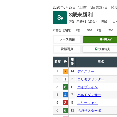
発
2020年6月27日（土曜） 3回東京7日
3歳未勝利
3歳
未勝利
（混合）
馬齢
コ
本賞金
（万円）
1着
510
2着
200
レース映像
PLAY
決勝写真
決勝写真
馬
着順
枠
馬名
番
1
14
デクスター
2
2
エリモグリッター
3
11
パイプライン
4
7
バルドダンサー
5
5
エリーウェイ
6
12
ペガサスターボ