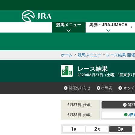
本文へ移動する
競馬メニュー
馬券・JRA-UMACA
ホーム
>
競馬メニュー
>
レース結果 開
レース結果
2020年6月27日（土曜）3回東京7
開催お知らせ
出馬表
オッズ
6月27日
3回
（土曜）
6月28日
3回
（日曜）