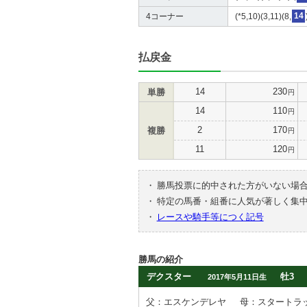
4コーナー
(*5,10)(3,11)(8,
14
払戻金
14
230
単勝
円
14
110
円
2
170
複勝
円
11
120
円
・
勝馬投票に的中された方がいない場
・
特定の馬番・組番に人気が著しく集
・
レースや騎手等につく記号
勝馬の紹介
デクスター
牡3
2017年5月11日生
父：エスケンデレヤ
母：スタートラ