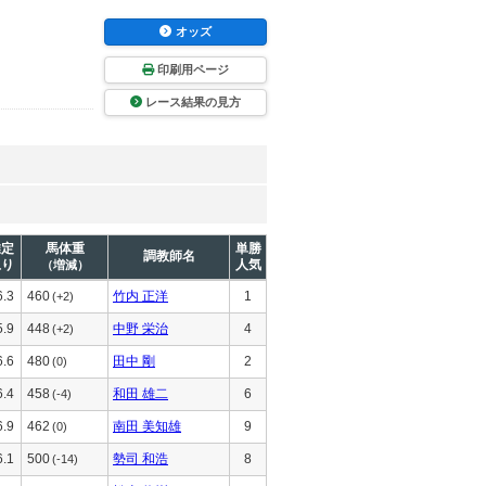
オッズ
印刷用ページ
レース結果の見方
推定
馬体重
単勝
調教師名
上り
人気
（増減）
6.3
460
竹内 正洋
1
(+2)
5.9
448
中野 栄治
4
(+2)
6.6
480
田中 剛
2
(0)
6.4
458
和田 雄二
6
(-4)
6.9
462
南田 美知雄
9
(0)
6.1
500
勢司 和浩
8
(-14)