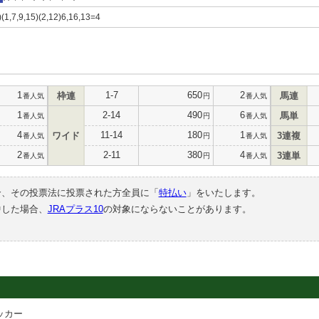
)(1,7,9,15)(2,12)6,16,13=4
1
1-7
650
2
枠連
馬連
番人気
円
番人気
1
2-14
490
6
馬単
番人気
円
番人気
4
11-14
180
1
ワイド
3連複
番人気
円
番人気
2
2-11
380
4
3連単
番人気
円
番人気
合、その投票法に投票された方全員に「
特払い
」をいたします。
中した場合、
JRAプラス10
の対象にならないことがあります。
ッカー