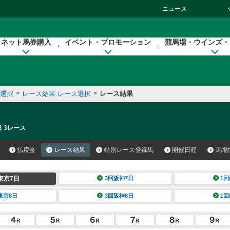
ニュース
ネット馬券購入
イベント・プロモーション
競馬場・ウインズ・
催選択
>
レース結果 レース選択
>
レース結果
日 3レース
払戻金
レース結果
特別レース登録馬
開催日程
馬場
東京7日
3回阪神7日
1回
東京8日
3回阪神8日
1回