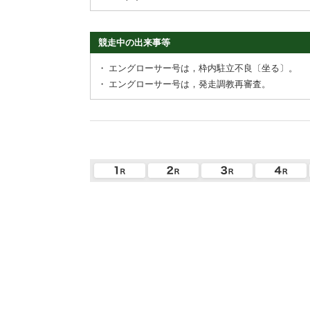
競走中の出来事等
・
エングローサー号は，枠内駐立不良〔坐る〕。
・
エングローサー号は，発走調教再審査。