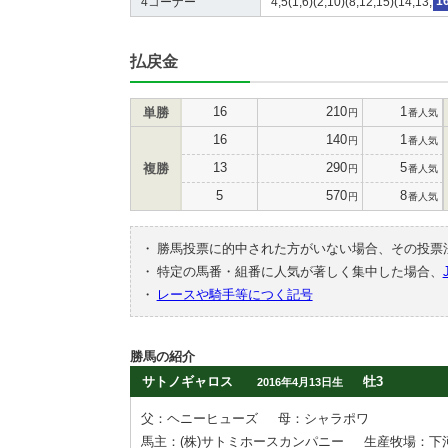
4コーナー
4,5(1,6)(2,10)(8,12,15)(14,13,
1
払戻金
16
210
1
単勝
円
番人気
16
140
1
円
番人気
13
290
5
複勝
円
番人気
5
570
8
円
番人気
・
勝馬投票に的中された方がいない場合、その投票
・
特定の馬番・組番に人気が著しく集中した場合、
・
レースや騎手等につく記号
勝馬の紹介
サトノギャロス
牡3
2016年4月13日生
父：ヘニーヒューズ
母：シャラポワ
馬主：(株)サトミホースカンパニー
生産牧場：下