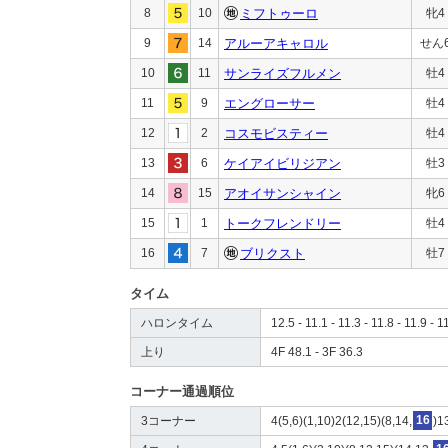
8
10
ミフトゥーロ
牝4
9
14
アルーアキャロル
せん
10
11
サンライズフルメン
牡4
11
9
エングローサー
牡4
12
2
コスモビスティー
牡4
13
6
ケイアイビリジアン
牡3
14
15
アオイサンシャイン
牝6
15
1
トークフレンドリー
牡4
16
7
ブリクスト
牡7
タイム
ハロンタイム
12.5 - 11.1 - 11.3 - 11.8 - 11.9 - 1
上り
4F 48.1 - 3F 36.3
コーナー通過順位
3コーナー
4(5,6)(1,10)2(12,15)(8,14,
16
)1