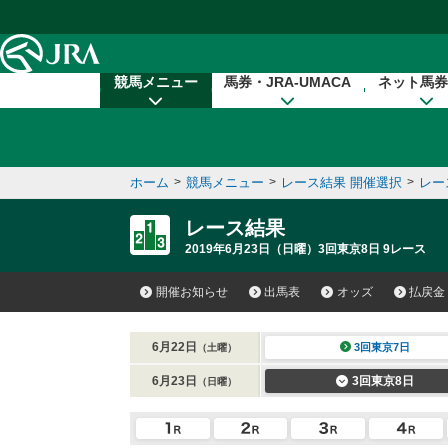
本文へ移動する
競馬メニュー
馬券・JRA-UMACA
ネット馬券
ホーム
>
競馬メニュー
>
レース結果 開催選択
>
レー
レース結果
2019年6月23日（日曜）3回東京8日 9レース
開催お知らせ
出馬表
オッズ
払戻金
6月22日
3回東京7日
（土曜）
6月23日
3回東京8日
（日曜）