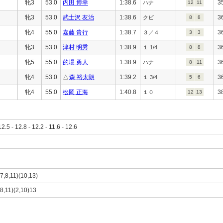
牝3
53.0
内田 博幸
1:38.6
3
ハナ
12
11
牝3
53.0
武士沢 友治
1:38.6
3
クビ
8
8
牝4
55.0
嘉藤 貴行
1:38.7
3
３／４
3
3
牝3
53.0
津村 明秀
1:38.9
3
１ 1/4
8
8
牝5
55.0
的場 勇人
1:38.9
3
ハナ
8
11
牝4
53.0
△
森 裕太朗
1:39.2
3
１ 3/4
5
6
牝4
55.0
松岡 正海
1:40.8
3
１０
12
13
12.5 - 12.8 - 12.2 - 11.6 - 12.6
,7,8,11)(10,13)
,8,11)(2,10)13