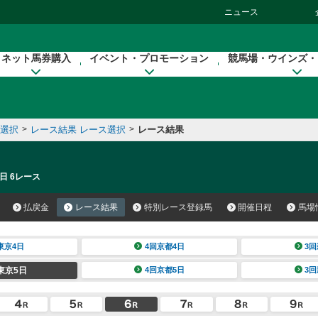
ニュース
ネット馬券購入
イベント・プロモーション
競馬場・ウインズ・
催選択
>
レース結果 レース選択
>
レース結果
日 6レース
払戻金
レース結果
特別レース登録馬
開催日程
馬場
東京4日
4回京都4日
3回
東京5日
4回京都5日
3回