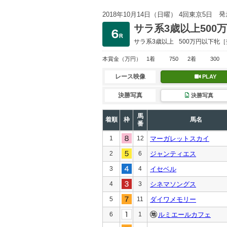
発
2018年10月14日（日曜） 4回東京5日
サラ系3歳以上500
サラ系3歳以上
500万円以下
牝［
本賞金
（万円）
1着
750
2着
300
レース映像
PLAY
決勝写真
決勝写真
馬
着順
枠
馬名
番
1
12
マーガレットスカイ
2
6
ジャンティエス
3
4
イセベル
4
3
シネマソングス
5
11
ダイワメモリー
6
1
ルミエールカフェ