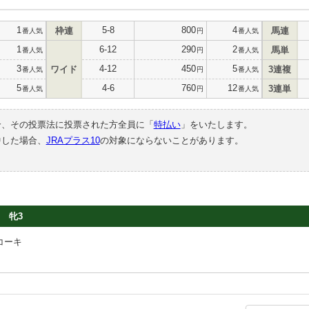
1
5-8
800
4
枠連
馬連
番人気
円
番人気
1
6-12
290
2
馬単
番人気
円
番人気
3
4-12
450
5
ワイド
3連複
番人気
円
番人気
5
4-6
760
12
3連単
番人気
円
番人気
合、その投票法に投票された方全員に「
特払い
」をいたします。
中した場合、
JRAプラス10
の対象にならないことがあります。
牝3
コーキ