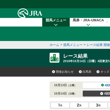
本文へ移動する
競馬メニュー
馬券・JRA-UMACA
ホーム
>
競馬メニュー
>
レース結果 開
レース結果
2018年10月14日（日曜）4回東京5
開催お知らせ
出馬表
オッズ
10月13日
4回
（土曜）
10月14日
4回
（日曜）