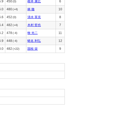
5.9
450
根本 康広
6
(0)
6.0
480
林 徹
10
(+4)
6.6
452
清水 英克
8
(0)
6.4
482
木村 哲也
7
(+4)
6.2
478
牧 光二
11
(-4)
6.9
448
蛯名 利弘
12
(-4)
8.0
482
国枝 栄
9
(+22)