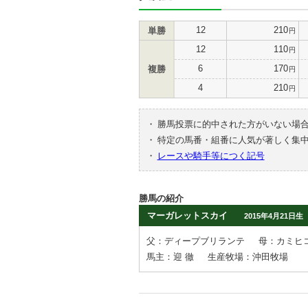
12
210
単勝
円
12
110
円
6
170
複勝
円
4
210
円
・
勝馬投票に的中された方がいない場
・
特定の馬番・組番に人気が著しく集
・
レースや騎手等につく記号
勝馬の紹介
マーガレットスカイ
2015年4月21日生
父：ディープブリランテ
母：カミヒ
馬主：迎 徹
生産牧場：沖田牧場