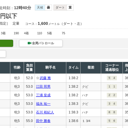
12時40分
走時刻：
天候
曇
ダート
重
万円以下
1,600
指定］
定量
（ダート・左）
コース：
メートル
3着
190
4着
110
5着
75
全周パトロール
負担
コーナー
性齢
騎手名
タイム
着差
重量
通過順位
牝3
52.0
☆
武藤 雅
1:38.2
3
5
4
牝3
53.0
江田 照男
1:38.2
3
クビ
1
1
牝3
53.0
三浦 皇成
1:38.2
3
ハナ
2
2
牝3
53.0
福永 祐一
1:38.3
3
クビ
3
4
牝3
53.0
石川 裕紀人
1:38.3
3
ハナ
8
8
牝5
55.0
田中 勝春
1:38.6
3
１ 3/4
5
6