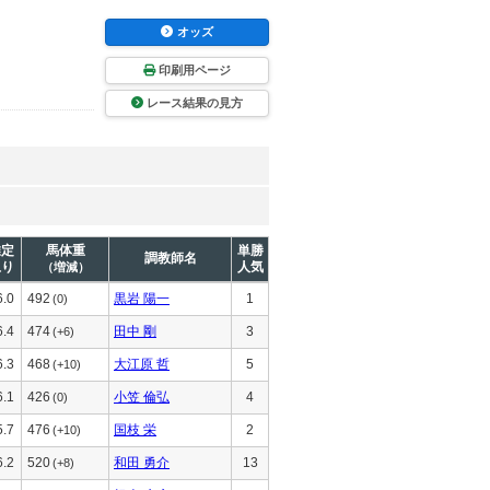
オッズ
印刷用ページ
レース結果の見方
推定
馬体重
単勝
調教師名
上り
人気
（増減）
6.0
492
黒岩 陽一
1
(0)
6.4
474
田中 剛
3
(+6)
6.3
468
大江原 哲
5
(+10)
6.1
426
小笠 倫弘
4
(0)
5.7
476
国枝 栄
2
(+10)
6.2
520
和田 勇介
13
(+8)