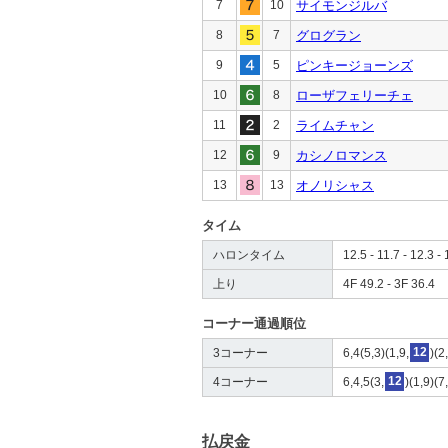
7
10
サイモンジルバ
8
7
グログラン
9
5
ピンキージョーンズ
10
8
ローザフェリーチェ
11
2
ライムチャン
12
9
カシノロマンス
13
13
オノリシャス
タイム
ハロンタイム
12.5 - 11.7 - 12.3 - 
上り
4F 49.2 - 3F 36.4
コーナー通過順位
3コーナー
6,4(5,3)(1,9,
12
)(2
4コーナー
6,4,5(3,
12
)(1,9)(7
払戻金