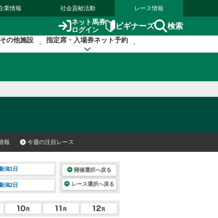
企業情報
社会貢献活動
レース情報
ネット馬券
検索
ビギナーズ
ログイン
その他施設
指定席・入場券ネット予約
情報
今週の注目レース
新潟1日
開催選択へ戻る
レース選択へ戻る
新潟2日