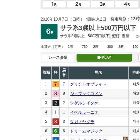
13時
発走時刻：
2018年10月7日（日曜） 4回東京2日
サラ系3歳以上500万円以下
サラ系3歳以上
500万円以下
[指定]
定量
コ
本賞金
（万円）
1着
750
2着
300
3着
190
レース映像
PLAY
馬
着順
枠
馬名
性齢
番
1
7
グリントオブライト
牝5
2
8
ジョブックコメン
牝3
3
2
シゲルシイタケ
牡3
4
1
イペルラーニオ
牡3
5
3
タガノヤグラ
牡4
6
6
ドリームマジック
牝4