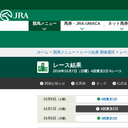
本文へ移動する
競馬メニュー
馬券・JRA-UMACA
ネット馬券
ホーム
>
競馬メニュー
>
レース結果 開催選択
>
レー
レース結果
2018年10月7日（日曜）4回東京2日 6レース
開催お知らせ
出馬表
オッズ
払戻金
10月6日
4回東京1日
（土曜）
10月7日
4回東京2日
（日曜）
10月8日
4回東京3日
（月曜）