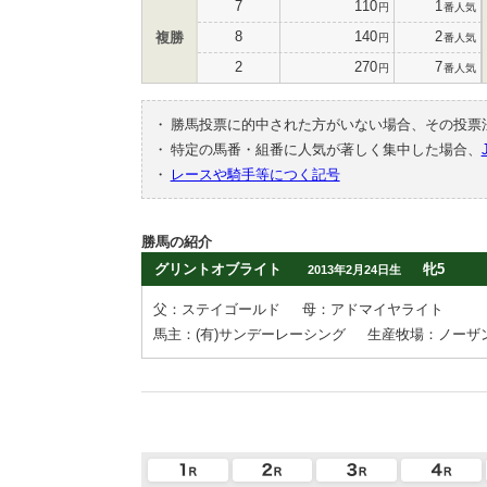
7
110
1
円
番人気
8
140
2
複勝
円
番人気
2
270
7
円
番人気
・
勝馬投票に的中された方がいない場合、その投票
・
特定の馬番・組番に人気が著しく集中した場合、
・
レースや騎手等につく記号
勝馬の紹介
グリントオブライト
牝5
2013年2月24日生
父：ステイゴールド
母：アドマイヤライト
馬主：(有)サンデーレーシング
生産牧場：ノーザ