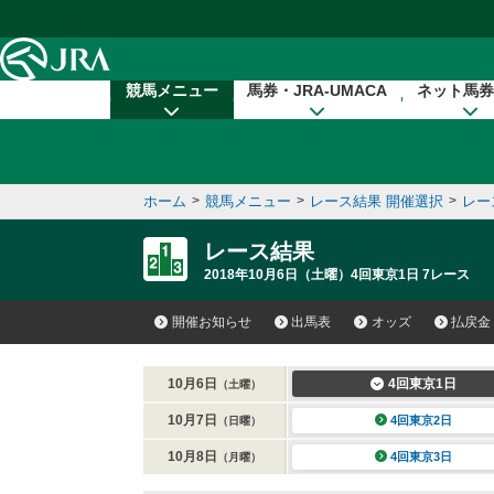
本文へ移動する
競馬メニュー
馬券・JRA-UMACA
ネット馬券
ホーム
>
競馬メニュー
>
レース結果 開催選択
>
レー
レース結果
2018年10月6日（土曜）4回東京1日 7レース
開催お知らせ
出馬表
オッズ
払戻金
10月6日
4回東京1日
（土曜）
10月7日
4回東京2日
（日曜）
10月8日
4回東京3日
（月曜）