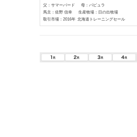
父：サマーバード
母：パピュラ
馬主：佐野 信幸
生産牧場：日の出牧場
取引市場：2016年
北海道トレーニングセール