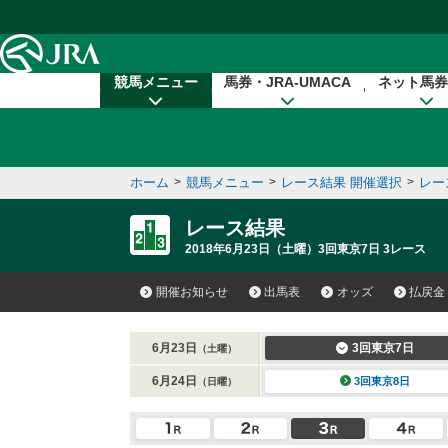
本文へ移動する
競馬メニュー
馬券・JRA-UMACA
ネット馬券
ホーム
>
競馬メニュー
>
レース結果 開催選択
>
レー
レース結果
2018年6月23日（土曜）3回東京7日 3レース
開催お知らせ
出馬表
オッズ
払戻金
6月23日
3回東京7日
（土曜）
6月24日
3回東京8日
（日曜）