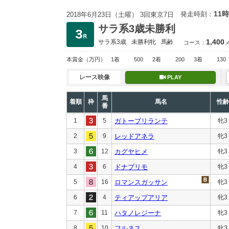
11時
発走時刻：
2018年6月23日（土曜） 3回東京7日
サラ系3歳未勝利
1,400
サラ系3歳
未勝利
牝
馬齢
コース：
本賞金
（万円）
1着
500
2着
200
3着
130
レース映像
PLAY
馬
着順
枠
馬名
性齢
番
1
5
ガトーブリランテ
牝3
2
9
レッドアネラ
牝3
3
12
カグヤヒメ
牝3
4
6
ドナプリモ
牝3
5
16
ロマンスガッサン
牝3
6
4
ティアップアリア
牝3
7
11
ハタノレジーナ
牝3
8
10
フルネス
牝3