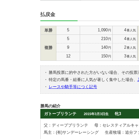
払戻金
5
1,090
4
単勝
円
番人気
5
210
4
円
番人気
9
140
2
複勝
円
番人気
12
150
3
円
番人気
・
勝馬投票に的中された方がいない場合、その投票
・
特定の馬番・組番に人気が著しく集中した場合、
・
レースや騎手等につく記号
勝馬の紹介
ガトーブリランテ
牝3
2015年3月3日生
父：ディープブリランテ
母：セレスティアルキャ
馬主：(有)サンデーレーシング
生産牧場：追分フ