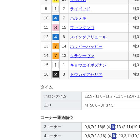
9
2
ライゴッド
牝3
10
7
ハルメキ
牝3
11
15
ファンダンゴ
牝3
12
8
スイングアリュール
牝3
13
14
ハッピーハッピー
牝3
14
13
クラシーヴァ
牝3
15
1
キョウエイポズナン
牝3
16
3
トウカイアゼリア
牝3
タイム
ハロンタイム
12.5 - 11.0 - 11.7 - 12.5 - 12.4 - 1
上り
4F 50.0 - 3F 37.5
コーナー通過順位
3コーナー
9,6,7(2,16)8-(4,
5
)13-(3,11)(10,
4コーナー
9,6,7(2,8,16)-(4,
5
)-13,3,11(10,