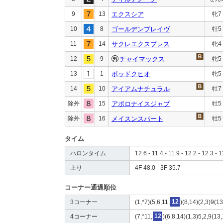
9
13
エクスシア
牝7
10
8
ゴールデンブレイヴ
牡5
11
14
サクレエクスプレス
牝4
12
9
チャイマックス
牝5
13
1
ポッドクヒオ
牝5
14
10
アイアムナチュラル
牡7
除外
15
アポロナイスジャブ
牡5
除外
16
メイスンスパート
牡5
タイム
ハロンタイム
12.6 - 11.4 - 11.9 - 12.2 - 12.3 - 1
上り
4F 48.0 - 3F 35.7
コーナー通過順位
3コーナー
(1,*7)(5,6,11,
12
)(8,14)(2,3)9(13
4コーナー
(7,*11,
12
)(6,8,14)(1,3)5,2,9(13