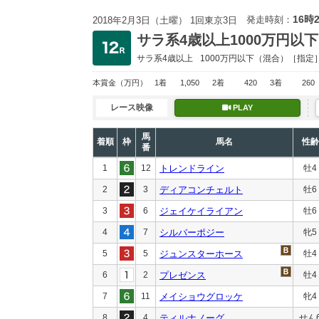
16時
発走時刻：
2018年2月3日（土曜） 1回東京3日
サラ系4歳以上1000万円以下
サラ系4歳以上
1000万円以下
（混合）［指定
本賞金
（万円）
1着
1,050
2着
420
3着
260
レース映像
PLAY
馬
着順
枠
馬名
性齢
番
1
12
トレンドライン
牡4
2
3
ディアコンチェルト
牡6
3
6
ジェイケイライアン
牡6
4
7
シルバーポジー
牝5
5
5
ジュンスターホース
牡4
6
2
プレゼンス
牡4
7
11
メイショウグロッケ
牝4
8
4
ティルナノーグ
せん