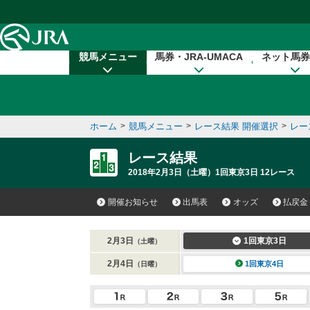
本文へ移動する
競馬メニュー
馬券・JRA-UMACA
ネット馬券
ホーム
>
競馬メニュー
>
レース結果 開催選択
>
レー
レース結果
2018年2月3日（土曜）1回東京3日 12レース
開催お知らせ
出馬表
オッズ
払戻金
2月3日
1回東京3日
（土曜）
2月4日
1回東京4日
（日曜）