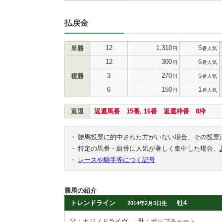
払戻金
12
1,310
5
単勝
円
番人気
12
300
6
円
番人気
3
270
5
複勝
円
番人気
6
150
1
円
番人気
返還
返還馬番 15番, 16番 返還枠番 8枠
・
勝馬投票に的中された方がいない場合、その投票
・
特定の馬番・組番に人気が著しく集中した場合、
・
レースや騎手等につく記号
勝馬の紹介
トレンドライン
牡4
2014年2月3日生
父：カジノドライヴ
母：ポップチャート