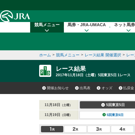
本文へ移動する
競馬メニュー
馬券・JRA-UMACA
ネット馬券
ホーム
>
競馬メニュー
>
レース結果 開催選択
>
レー
レース結果
2017年11月18日（土曜）5回東京5日 1レース
開催お知らせ
出馬表
オッズ
払戻金
11月18日
5回東京5日
（土曜）
11月19日
5回東京6日
（日曜）