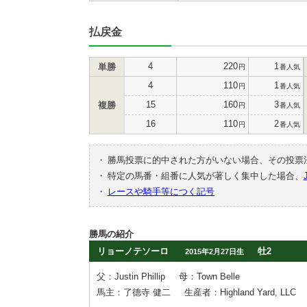
払戻金
4
220
1
単勝
円
番人気
4
110
1
円
番人気
15
160
3
複勝
円
番人気
16
110
2
円
番人気
・
勝馬投票に的中された方がいない場合、その投票
・
特定の馬番・組番に人気が著しく集中した場合、
・
レースや騎手等につく記号
勝馬の紹介
リョーノテソーロ
牡2
2015年2月27日生
父：Justin Phillip
母：Town Belle
馬主：了德寺 健二
生産者：Highland Yard, LLC