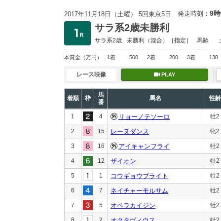
9時
発走時刻：
2017年11月18日（土曜） 5回東京5日
サラ系2歳未勝利
サラ系2歳
未勝利
（混合）［指定］
馬齢
本賞金
（万円）
1着
500
2着
200
3着
130
レース映像
PLAY
馬
着順
枠
馬名
性齢
番
1
4
リョーノテソーロ
牡2
2
15
レーヌダンス
牝2
3
16
アイキャンフライ
牡2
4
12
ザイオン
牡2
5
1
コウギョウブライト
牡2
6
7
ネイチャーモルサム
牡2
7
5
オペラカイジン
牡2
8
2
オクタヴィウス
牡2