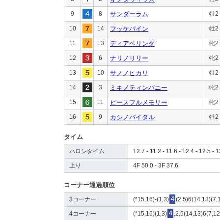
9
8
サンダーラム
牡2
10
14
フッケバイン
牡2
11
13
ディアベリンダ
牝2
12
6
ナリノリリー
牝2
13
10
サノノヒカリ
牡2
14
3
ミキノティンパニー
牝2
15
11
ピースフルメモリー
牝2
16
9
カシノバイタル
牡2
タイム
ハロンタイム
12.7 - 11.2 - 11.6 - 12.4 - 12.5 - 1
上り
4F 50.0 - 3F 37.6
コーナー通過順位
3コーナー
(*15,16)-(1,3)
4
(2,5)6(14,13)(7,
4コーナー
(*15,16)(1,3)
4
,2,5(14,13)6(7,12