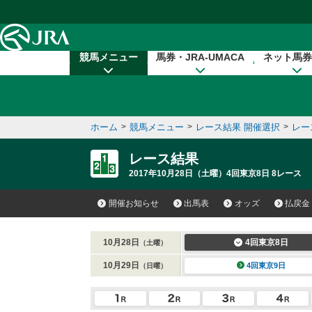
本文へ移動する
競馬メニュー
馬券・JRA-UMACA
ネット馬券
ホーム
>
競馬メニュー
>
レース結果 開催選択
>
レー
レース結果
2017年10月28日（土曜）4回東京8日 8レース
開催お知らせ
出馬表
オッズ
払戻金
10月28日
4回東京8日
（土曜）
10月29日
4回東京9日
（日曜）