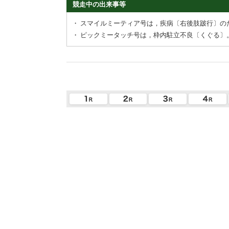
競走中の出来事等
・
スマイルミーティア号は，疾病〔右後肢跛行〕の
・
ピックミータッチ号は，枠内駐立不良〔くぐる〕