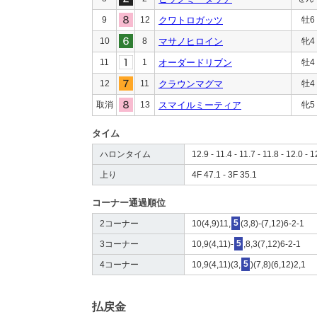
9
12
クワトロガッツ
牡6
10
8
マサノヒロイン
牝4
11
1
オーダードリブン
牡4
12
11
クラウンマグマ
牡4
取消
13
スマイルミーティア
牝5
タイム
ハロンタイム
12.9 - 11.4 - 11.7 - 11.8 - 12.0 - 1
上り
4F 47.1 - 3F 35.1
コーナー通過順位
2コーナー
10(4,9)11,
5
(3,8)-(7,12)6-2-1
3コーナー
10,9(4,11)-
5
,8,3(7,12)6-2-1
4コーナー
10,9(4,11)(3,
5
)(7,8)(6,12)2,1
払戻金