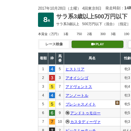
14
発走時刻：
2017年10月28日（土曜） 4回東京8日
サラ系3歳以上500万円以下
サラ系3歳以上
500万円以下
（混合）［指定］
本賞金
（万円）
1着
750
2着
300
3着
190
レース映像
PLAY
馬
着順
枠
馬名
性齢
番
1
5
ヒストリア
牝3
2
3
アオイシンゴ
牡3
3
7
アドヴェントス
牝4
4
4
アンノートル
牡3
5
6
プレシャスメイト
牝5
6
9
アンドトゥモロー
牝5
7
10
カスタディーヴァ
牝3
8
2
ピックミータッチ
せん