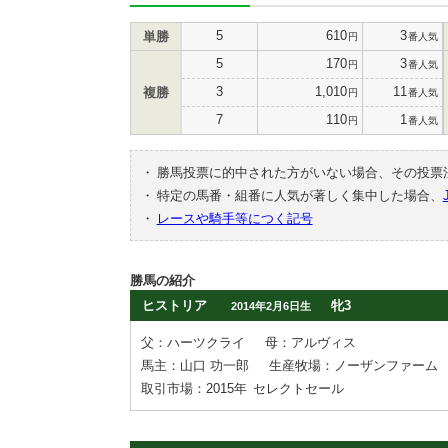
5
610
3
単勝
円
番人気
5
170
3
円
番人気
3
1,010
11
複勝
円
番人気
7
110
1
円
番人気
・
勝馬投票に的中された方がいない場合、その投票
・
特定の馬番・組番に人気が著しく集中した場合、
・
レースや騎手等につく記号
勝馬の紹介
ヒストリア
牝3
2014年2月6日生
父：ハーツクライ
母：アルヴィス
馬主：山口 功一郎
生産牧場：ノーザンファーム
取引市場：2015年
セレクトセール