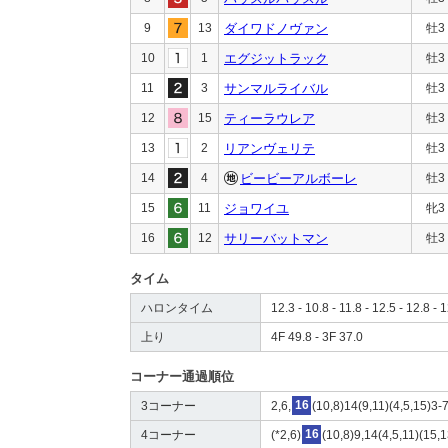
9
13
ダイワドノヴァン
牡3
10
1
エグジットラック
牡3
11
3
サンマルライバル
牡3
12
15
ティーラウレア
牡3
13
2
リアンヴェリテ
牡3
14
4
ビービーアルボーレ
牡3
15
11
ジョワイユ
牝3
16
12
サリーバットマン
牡3
タイム
ハロンタイム
12.3 - 10.8 - 11.8 - 12.5 - 12.8 - 
上り
4F 49.8 - 3F 37.0
コーナー通過順位
3コーナー
2,6,
16
(10,8)14(9,11)(4,5,15)3-
4コーナー
(*2,6)
16
(10,8)9,14(4,5,11)(15,1