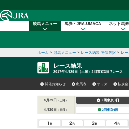
本文へ移動する
競馬メニュー
馬券・JRA-UMACA
ネット馬券
ホーム
>
競馬メニュー
>
レース結果 開催選択
>
レー
レース結果
2017年4月29日（土曜）2回東京3日 7レース
開催お知らせ
出馬表
オッズ
払戻金
4月29日
2回東京3日
（土曜）
4月30日
2回東京4日
（日曜）