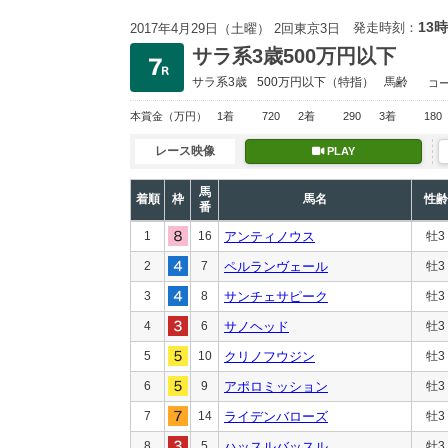
13時
発走時刻：
2017年4月29日（土曜） 2回東京3日
サラ系3歳500万円以下
サラ系3歳
500万円以下
（特指）
馬齢
コ
本賞金
（万円）
1着
720
2着
290
3着
180
レース映像
PLAY
馬
着順
枠
馬名
性齢
番
1
16
アンティノウス
牡3
2
7
ペルランヴェール
牡3
3
8
サンチェサピーク
牡3
4
6
サノヘッド
牡3
5
10
クリノフウジン
牡3
6
9
アポロミッション
牡3
7
14
ライデンバローズ
牡3
8
5
ハッスルバッスル
牡3