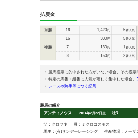
払戻金
16
1,420
5
単勝
円
番人気
16
300
5
円
番人気
7
130
1
複勝
円
番人気
8
150
2
円
番人気
・
勝馬投票に的中された方がいない場合、その投票
・
特定の馬番・組番に人気が著しく集中した場合、
・
レースや騎手等につく記号
勝馬の紹介
アンティノウス
牡3
2014年2月22日生
父：クロフネ
母：ミクロコスモス
馬主：(有)サンデーレーシング
生産牧場：ノーザ