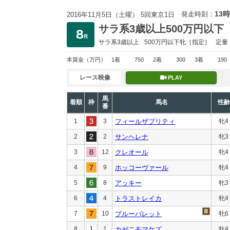
13時
発走時刻：
2016年11月5日（土曜） 5回東京1日
サラ系3歳以上500万円以下
サラ系3歳以上
500万円以下
牝［指定］
定量
本賞金
（万円）
1着
750
2着
300
3着
190
レース映像
PLAY
馬
着順
枠
馬名
性齢
番
1
3
フィールザプリティ
牝4
2
2
サンヘレナ
牝3
3
12
クレオール
牝4
4
9
ホッコーヴァール
牝4
5
8
アッキー
牝3
6
4
トラストレイカ
牝4
7
10
ブルーバレット
牝6
8
1
カゼニモマケズ
牝4