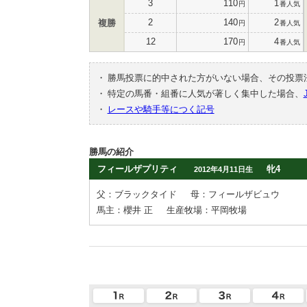
3
110
1
円
番人気
2
140
2
複勝
円
番人気
12
170
4
円
番人気
・
勝馬投票に的中された方がいない場合、その投票
・
特定の馬番・組番に人気が著しく集中した場合、
・
レースや騎手等につく記号
勝馬の紹介
フィールザプリティ
牝4
2012年4月11日生
父：ブラックタイド
母：フィールザビュウ
馬主：櫻井 正
生産牧場：平岡牧場