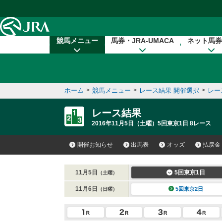
本文へ移動する
競馬メニュー
馬券・JRA-UMACA
ネット馬券
ホーム
>
競馬メニュー
>
レース結果 開催選択
>
レー
レース結果
2016年11月5日（土曜）5回東京1日 8レース
開催お知らせ
出馬表
オッズ
払戻金
11月5日
5回東京1日
（土曜）
11月6日
5回東京2日
（日曜）