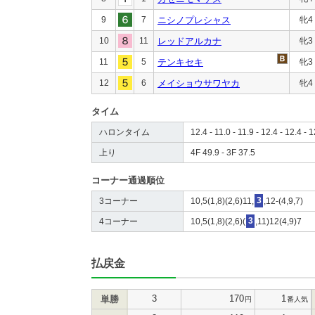
9
7
ニシノプレシャス
牝4
10
11
レッドアルカナ
牝3
11
5
テンキセキ
牝3
12
6
メイショウサワヤカ
牝4
タイム
ハロンタイム
12.4 - 11.0 - 11.9 - 12.4 - 12.4 - 1
上り
4F 49.9 - 3F 37.5
コーナー通過順位
3コーナー
10,5(1,8)(2,6)11,
3
,12-(4,9,7)
4コーナー
10,5(1,8)(2,6)(
3
,11)12(4,9)7
払戻金
3
170
1
単勝
円
番人気