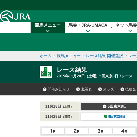
本文へ移動する
競馬メニュー
馬券・JRA-UMACA
ネット馬券
ホーム
>
競馬メニュー
>
レース結果 開催選択
>
レー
レース結果
2015年11月28日（土曜）5回東京8日 7レース
開催お知らせ
出馬表
オッズ
払戻金
11月28日
5回東京8日
（土曜）
11月29日
5回東京9日
（日曜）