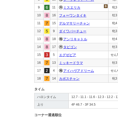
9
11
ミスエリカ
牝3
10
16
フォーワンタイキ
牡3
11
15
デルマサリーチャン
牝4
12
9
ダイワバーチュー
牝3
13
18
アンリキャトル
牡4
14
17
タピゴン
牡3
15
5
エグゼビア
せん
16
13
ミッキードラマ
牡3
17
4
アイハヴアドリーム
せん
18
14
カボスチャン
牝3
タイム
ハロンタイム
12.7 - 11.1 - 11.6 - 12.3 - 12.2 - 1
上り
4F 46.7 - 3F 34.5
コーナー通過順位