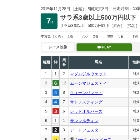
13
発走時刻：
2015年11月28日（土曜） 5回東京8日
サラ系3歳以上500万円以下
サラ系3歳以上
500万円以下
（混合）［指定］
本賞金
（万円）
1着
750
2着
300
3着
190
レース映像
PLAY
馬
着順
枠
馬名
性齢
番
1
2
マダムジルウェット
牝4
2
12
ムーンマジェスティ
牡3
3
8
クィーンパレット
牝3
4
7
サトノスティング
牡4
5
6
レッドオルバース
牡3
6
1
サンマルティン
牡3
7
3
アートフェスタ
牡4
8
10
シークレットベース
牝7