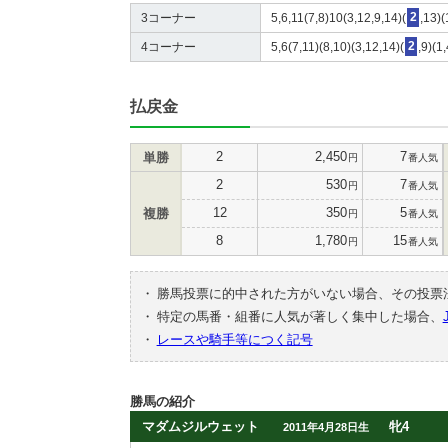
3コーナー
5,6,11(7,8)10(3,12,9,14)(
2
,13)(
4コーナー
5,6(7,11)(8,10)(3,12,14)(
2
,9)(1
払戻金
2
2,450
7
単勝
円
番人気
2
530
7
円
番人気
12
350
5
複勝
円
番人気
8
1,780
15
円
番人気
・
勝馬投票に的中された方がいない場合、その投票
・
特定の馬番・組番に人気が著しく集中した場合、
・
レースや騎手等につく記号
勝馬の紹介
マダムジルウェット
牝4
2011年4月28日生