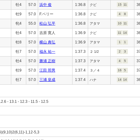
牡4
57.0
浜中 俊
1:36.8
3
クビ
15
11
牡9
57.0
F.ベリー
1:36.8
3
クビ
4
8
牝4
55.0
松山 弘平
1:36.8
3
アタマ
10
11
牡4
57.0
吉原 寛人
1:36.9
3
クビ
11
14
牡8
57.0
横山 典弘
1:36.9
3
アタマ
1
1
牡7
57.0
福永 祐一
1:37.3
3
２ 1/2
2
3
牡4
57.0
勝浦 正樹
1:37.3
3
アタマ
4
5
牡9
57.0
江田 照男
1:37.4
3
３／４
16
5
牡7
57.0
三浦 皇成
1:37.4
3
ハナ
14
14
12.6 - 13.1 - 12.3 - 11.5 - 12.5
4)(9,10)2(6,11)-1,12-5,3