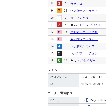
8
5
カゼノコ
9
13
ワンダーアキュート
10
2
コーリンベリー
11
6
ハッピースプリント
12
16
アドマイヤロイヤル
13
15
キョウワダッフィー
14
8
レッドアルヴィス
15
3
シルクフォーチュン
16
12
サトノタイガー
タイム
ハロンタイム
12.3 - 10.6 - 11.4 - 
上り
4F 49.4 - 3F 36.3
コーナー通過順位
3コーナー
16(
4
,15)(7,8,13,1