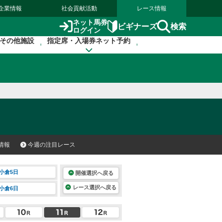
企業情報
社会貢献活動
レース情報
ネット馬券
検索
ビギナーズ
ログイン
その他施設
指定席・入場券ネット予約
情報
今週の注目レース
小倉5日
開催選択へ戻る
レース選択へ戻る
小倉6日