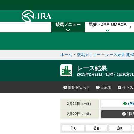
本文へ移動する
競馬メニュー
馬券・JRA-UMACA
ホーム
>
競馬メニュー
>
レース結果 開
レース結果
2015年2月22日（日曜）1回東京8日
開催お知らせ
出馬表
オッズ
2月21日
1回
（土曜）
2月22日
1回
（日曜）