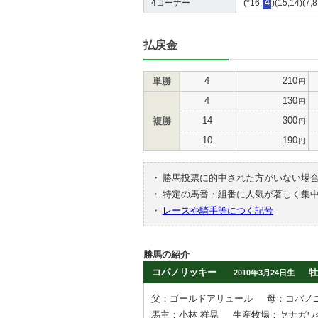
4コーナー
(*16,
4
)(15,14)(7,8
払戻金
4
210
単勝
円
4
130
円
14
300
複勝
円
10
190
円
・
勝馬投票に的中された方がいない場
・
特定の馬番・組番に人気が著しく集
・
レースや騎手等につく記号
勝馬の紹介
コパノリッキー
牡
2010年3月24日生
父：ゴールドアリュール
母：コパノ
馬主：小林 祥晃
生産牧場：ヤナガワ