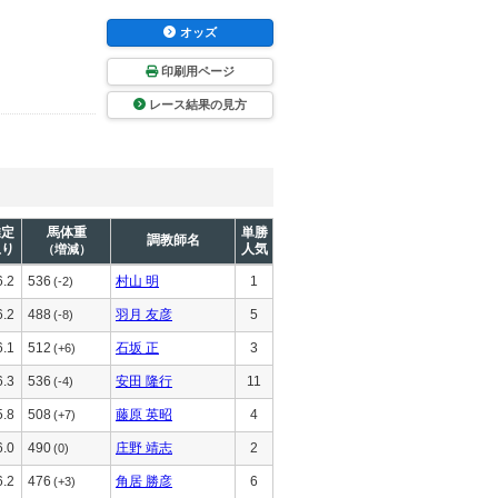
オッズ
印刷用ページ
レース結果の見方
推定
馬体重
単勝
調教師名
上り
人気
（増減）
6.2
536
村山 明
1
(-2)
6.2
488
羽月 友彦
5
(-8)
6.1
512
石坂 正
3
(+6)
6.3
536
安田 隆行
11
(-4)
5.8
508
藤原 英昭
4
(+7)
6.0
490
庄野 靖志
2
(0)
6.2
476
角居 勝彦
6
(+3)