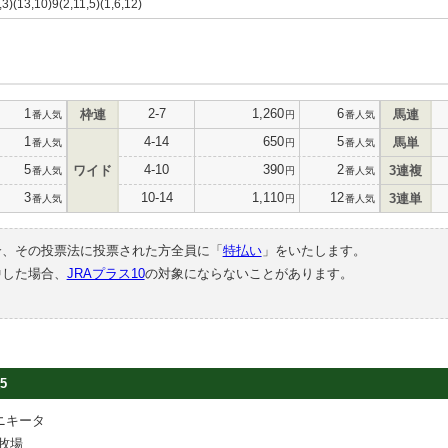
,3)(13,10)9(2,11,5)(1,6,12)
1
2-7
1,260
6
枠連
馬連
番人気
円
番人気
1
4-14
650
5
馬単
番人気
円
番人気
5
4-10
390
2
ワイド
3連複
番人気
円
番人気
3
10-14
1,110
12
3連単
番人気
円
番人気
合、その投票法に投票された方全員に「
特払い
」をいたします。
中した場合、
JRAプラス10
の対象にならないことがあります。
5
ニキータ
牧場