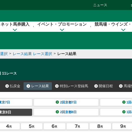
ニュース
ネット馬券購入
イベント・プロモーション
競馬場・ウインズ・
催選択
>
レース結果 レース選択
>
レース結果
 11レース
払戻金
レース結果
特別レース登録馬
開催日程
馬場
東京7日
2回京都7日
1回
東京8日
2回京都8日
1回