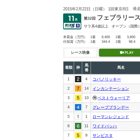
発
2015年2月22日（日曜） 1回東京8日
フェブラリー
第32回
サラ系4歳以上
オープン
（国際
本賞金
（万円）
1着
9,400
2着
3,800
付加賞
（万円）
1着
344.4
2着
98.4
レース映像
PLAY
馬
着順
枠
馬名
番
1
4
コパノリッキー
2
14
インカンテーション
3
10
ベストウォーリア
4
7
グレープブランデー
5
1
ローマンレジェンド
6
11
ワイドバッハ
7
9
サンビスタ