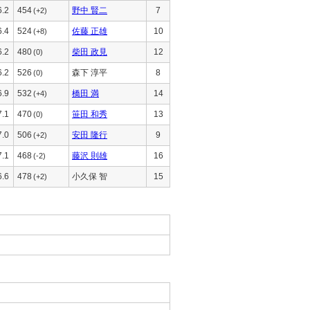
6.2
454
野中 賢二
7
(+2)
6.4
524
佐藤 正雄
10
(+8)
6.2
480
柴田 政見
12
(0)
6.2
526
森下 淳平
8
(0)
6.9
532
橋田 満
14
(+4)
7.1
470
笹田 和秀
13
(0)
7.0
506
安田 隆行
9
(+2)
7.1
468
藤沢 則雄
16
(-2)
6.6
478
小久保 智
15
(+2)