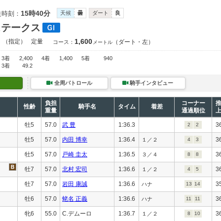
15時40分
走時刻：
天候
曇
ダート
良
ステークス
1,600
）（指定）
定量
（ダート・左）
コース：
メートル
3着
2,400
4着
1,400
5着
940
3着
49.2
全周パトロール
騎手インタビュー
負担
コーナー
性齢
騎手名
タイム
着差
重量
通過順位
牡5
57.0
武 豊
1:36.3
3
2
2
牡5
57.0
内田 博幸
1:36.4
3
１／２
4
3
牡5
57.0
戸崎 圭太
1:36.5
3
３／４
8
8
牡7
57.0
北村 宏司
1:36.6
3
１／２
4
5
牡7
57.0
岩田 康誠
1:36.6
3
ハナ
13
14
牡6
57.0
蛯名 正義
1:36.6
3
ハナ
11
11
牝6
55.0
C.デムーロ
1:36.7
3
１／２
8
10