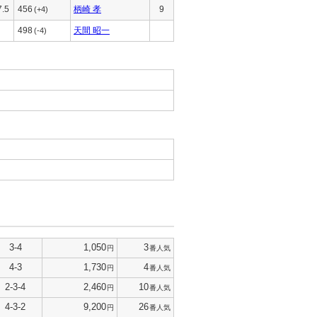
7.5
456
柄崎 孝
9
(+4)
498
天間 昭一
(-4)
3-4
1,050
3
円
番人気
4-3
1,730
4
円
番人気
2-3-4
2,460
10
円
番人気
4-3-2
9,200
26
円
番人気