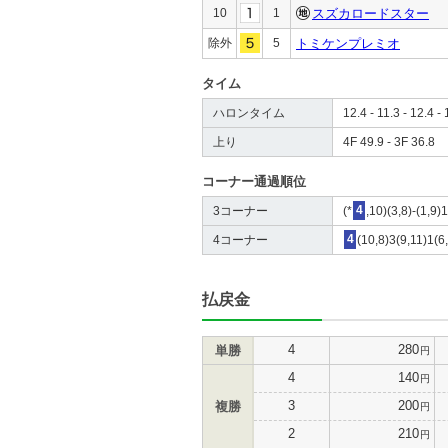
10
1
スズカロードスター
除外
5
トミケンプレミオ
タイム
ハロンタイム
12.4 - 11.3 - 12.4 - 
上り
4F 49.9 - 3F 36.8
コーナー通過順位
3コーナー
(*
4
,10)(3,8)-(1,9)
4コーナー
4
(10,8)3(9,11)1(6
払戻金
4
280
単勝
円
4
140
円
3
200
複勝
円
2
210
円