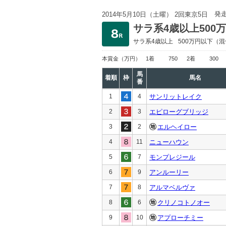
発
2014年5月10日（土曜） 2回東京5日
サラ系4歳以上500
サラ系4歳以上
500万円以下
（混
本賞金
（万円）
1着
750
2着
300
馬
着順
枠
馬名
番
1
4
サンリットレイク
2
3
エピローグブリッジ
3
2
エルヘイロー
4
11
ニューハウン
5
7
モンプレジール
6
9
アンルーリー
7
8
アルマベルヴァ
8
6
クリノコトノオー
9
10
アプローチミー