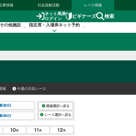
企業情報
社会貢献活動
レース情報
ネット馬券
検索
ビギナーズ
ログイン
その他施設
指定席・入場券ネット予約
情報
今週の注目レース
新潟3日
開催選択へ戻る
レース選択へ戻る
新潟4日