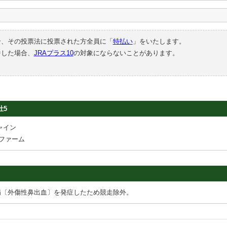
合、その投票法に投票された方全員に「
特払い
」をいたします。
中した場合、
JRAプラス10
の対象にならないことがあります。
牡5
ャイン
ファーム
病〔外傷性鼻出血〕を発症したため競走除外。