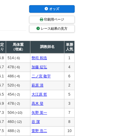
オッズ
印刷用ページ
レース結果の見方
推定
馬体重
単勝
調教師名
上り
人気
（増減）
6.8
514
勢司 和浩
1
(-6)
6.7
478
加藤 征弘
4
(-6)
6.1
486
二ノ宮 敬宇
6
(-4)
6.7
520
萩原 清
2
(-6)
6.5
454
大江原 哲
5
(-2)
6.9
478
高木 登
3
(-2)
7.3
504
矢野 英一
7
(+10)
6.7
460
谷 潔
8
(-12)
7.5
488
萱野 浩二
10
(-2)