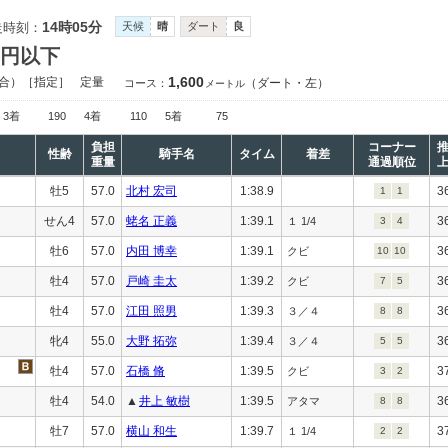
14時05分
走時刻：
天候
晴
ダート
良
万円以下
1,600
合）［指定］
定量
（ダート・左）
コース：
メートル
3着
190
4着
110
5着
75
負担
コーナー
性齢
騎手名
タイム
着差
重量
通過順位
牡5
57.0
北村 宏司
1:38.9
3
1
1
せん4
57.0
蛯名 正義
1:39.1
3
１ 1/4
3
4
牡6
57.0
内田 博幸
1:39.1
3
クビ
10
10
牡4
57.0
戸崎 圭太
1:39.2
3
クビ
7
5
牡4
57.0
江田 照男
1:39.3
3
３／４
8
8
牝4
55.0
大野 拓弥
1:39.4
3
３／４
5
5
牡4
57.0
石橋 脩
1:39.5
3
クビ
3
2
牡4
54.0
▲
井上 敏樹
1:39.5
3
アタマ
8
8
牡7
57.0
横山 和生
1:39.7
3
１ 1/4
2
2