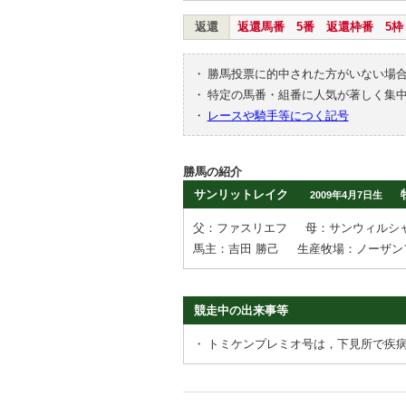
返還
返還馬番 5番 返還枠番 5枠
・
勝馬投票に的中された方がいない場
・
特定の馬番・組番に人気が著しく集
・
レースや騎手等につく記号
勝馬の紹介
サンリットレイク
2009年4月7日生
父：ファスリエフ
母：サンウィルシ
馬主：吉田 勝己
生産牧場：ノーザン
競走中の出来事等
・
トミケンプレミオ号は，下見所で疾