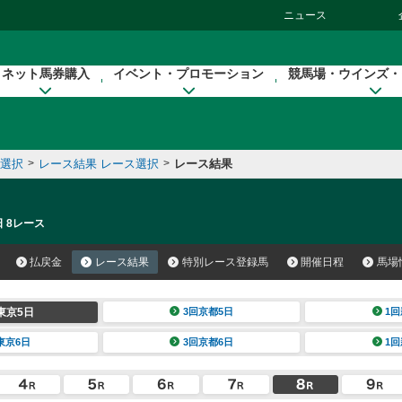
ニュース
ネット馬券購入
イベント・プロモーション
競馬場・ウインズ・
催選択
>
レース結果 レース選択
>
レース結果
日 8レース
払戻金
レース結果
特別レース登録馬
開催日程
馬場
東京5日
3回京都5日
1回
東京6日
3回京都6日
1回