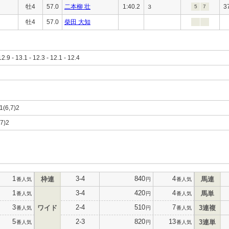
牡4
57.0
二本柳 壮
1:40.2
3
３
5
7
牡4
57.0
柴田 大知
12.9 - 13.1 - 12.3 - 12.1 - 12.4
11(6,7)2
,7)2
1
3-4
840
4
枠連
馬連
番人気
円
番人気
1
3-4
420
4
馬単
番人気
円
番人気
3
2-4
510
7
ワイド
3連複
番人気
円
番人気
5
2-3
820
13
3連単
番人気
円
番人気