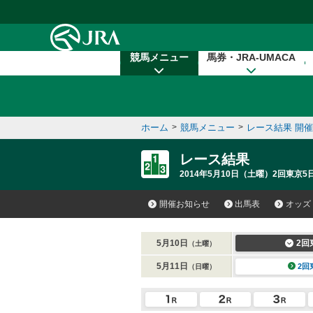
本文へ移動する
競馬メニュー
馬券・JRA-UMACA
ホーム
>
競馬メニュー
>
レース結果 開
レース結果
2014年5月10日（土曜）2回東京5
開催お知らせ
出馬表
オッズ
5月10日
2回
（土曜）
5月11日
2回
（日曜）