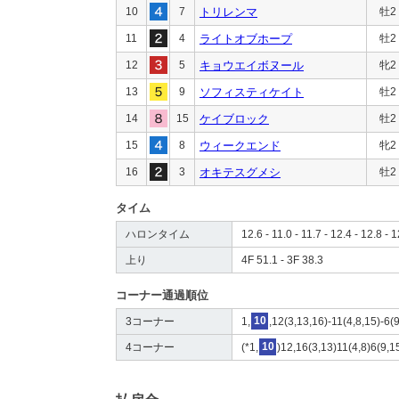
10
7
トリレンマ
牡2
11
4
ライトオブホープ
牡2
12
5
キョウエイボヌール
牝2
13
9
ソフィスティケイト
牡2
14
15
ケイブロック
牡2
15
8
ウィークエンド
牝2
16
3
オキテスグメシ
牡2
タイム
ハロンタイム
12.6 - 11.0 - 11.7 - 12.4 - 12.8 - 1
上り
4F 51.1 - 3F 38.3
コーナー通過順位
3コーナー
1,
10
,12(3,13,16)-11(4,8,15)-6(9
4コーナー
(*1,
10
)12,16(3,13)11(4,8)6(9,1