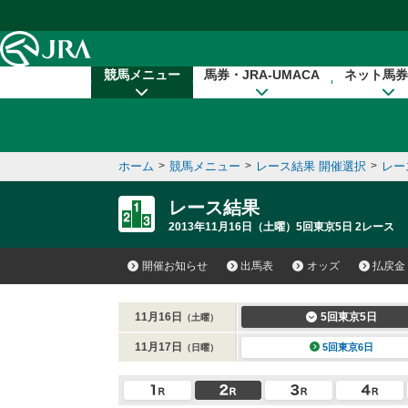
本文へ移動する
競馬メニュー
馬券・JRA-UMACA
ネット馬券
ホーム
>
競馬メニュー
>
レース結果 開催選択
>
レー
レース結果
2013年11月16日（土曜）5回東京5日 2レース
開催お知らせ
出馬表
オッズ
払戻金
11月16日
5回東京5日
（土曜）
11月17日
5回東京6日
（日曜）