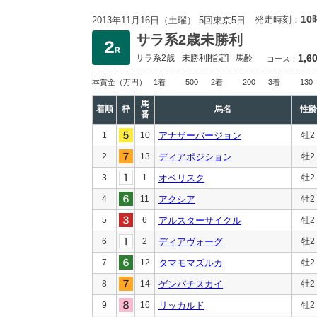
10
発走時刻：
2013年11月16日（土曜） 5回東京5日
サラ系2歳未勝利
1,6
サラ系2歳
未勝利
[指定]
馬齢
コース：
本賞金
（万円）
1着
500
2着
200
3着
130
馬
着順
枠
馬名
性齢
番
1
10
アナザーバージョン
牡2
2
13
ディアポジション
牡2
3
1
オベリスク
牡2
4
11
アクシア
牡2
5
6
アルスターサイクル
牡2
6
2
ディアヴォーグ
牡2
7
12
タマモマズルカ
牡2
8
14
ゲンパチスカイ
牡2
9
16
リッカルド
牡2