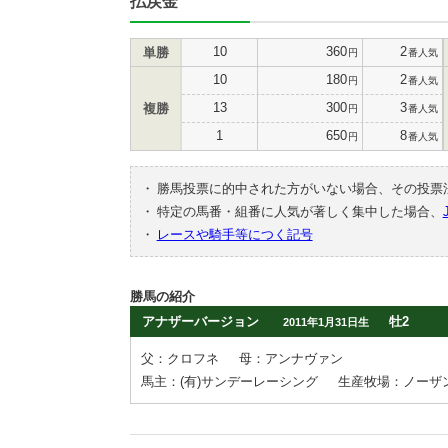
払戻金
10
360
2
単勝
円
番人気
10
180
2
円
番人気
13
300
3
複勝
円
番人気
1
650
8
円
番人気
・
勝馬投票に的中された方がいない場合、その投票
・
特定の馬番・組番に人気が著しく集中した場合、
・
レースや騎手等につく記号
勝馬の紹介
アナザーバージョン
牡2
2011年1月31日生
父：クロフネ
母：アンナヴァン
馬主：(有)サンデーレーシング
生産牧場：ノーザ