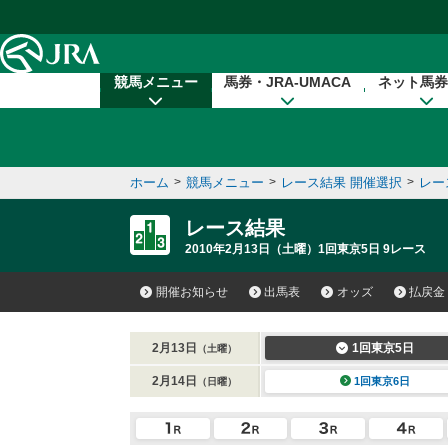
本文へ移動する
競馬メニュー
馬券・JRA-UMACA
ネット馬券
ホーム
>
競馬メニュー
>
レース結果 開催選択
>
レー
レース結果
2010年2月13日（土曜）1回東京5日 9レース
開催お知らせ
出馬表
オッズ
払戻金
2月13日
1回東京5日
（土曜）
2月14日
1回東京6日
（日曜）