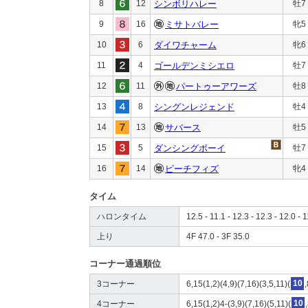
8
12
シンボリハレー
牡7
9
16
ミサトバレー
牝5
10
6
ダイワチャーム
牝6
11
4
ゴールデンミシエロ
牡7
12
11
パートゥーアワーズ
牡8
13
8
シングンレジェンド
牡4
14
13
サバース
牡5
15
5
ダンシングボーイ
牡7
16
14
ピーチフィズ
牝4
タイム
ハロンタイム
12.5 - 11.1 - 12.3 - 12.3 - 12.0 - 1
上り
4F 47.0 - 3F 35.0
コーナー通過順位
3コーナー
6,15(1,2)(4,9)(7,16)(3,5,11)(
10
4コーナー
6,15(1,2)4-(3,9)(7,16)(5,11)(
10