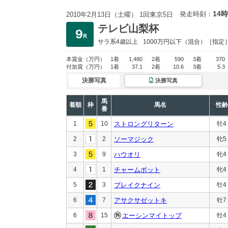
14時
発走時刻：
2010年2月13日（土曜） 1回東京5日
テレビ山梨杯
サラ系4歳以上
1000万円以下
（混合）［指定
本賞金
（万円）
1着
1,480
2着
590
3着
370
付加賞
（万円）
1着
37.1
2着
10.6
3着
5.3
決勝写真
決勝写真
馬
着順
枠
馬名
性齢
番
1
10
ストロングリターン
牡4
2
2
ソーマジック
牝5
3
9
ハウオリ
牝4
4
1
チャームポット
牝4
5
3
ブレイクナイン
牡4
6
7
アサクサゼットキ
牡7
6
15
エーシンマイトップ
牡4