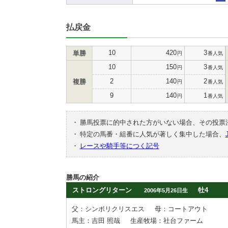
払戻金
10
420
3
単勝
円
番人気
10
150
3
円
番人気
2
140
2
複勝
円
番人気
9
140
1
円
番人気
・
勝馬投票に的中された方がいない場合、その投票
・
特定の馬番・組番に人気が著しく集中した場合、
・
レースや騎手等につく記号
勝馬の紹介
ストロングリターン
牡4
2006年5月26日生
父：シンボリクリスエス
母：コートアウト
馬主：吉田 照哉
生産牧場：社台ファーム