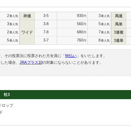
2
3-5
930
3
枠連
馬連
番人気
円
番人気
3
3-8
560
5
馬単
番人気
円
番人気
2
7-8
680
7
ワイド
3連複
番人気
円
番人気
5
3-7
760
8
3連単
番人気
円
番人気
合、その投票法に投票された方全員に「
特払い
」をいたします。
中した場合、
JRAプラス10
の対象にならないことがあります。
牡3
ドロップ
ド