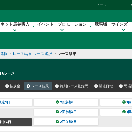
ニュース
ネット馬券購入
イベント・プロモーション
競馬場・ウインズ・
催選択
>
レース結果 レース選択
>
レース結果
日 6レース
払戻金
レース結果
特別レース登録馬
開催日程
馬場
東京3日
2回京都3日
1回
2回京都4日
1回
東京4日
2回京都3日