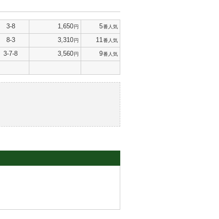
3-8
1,650
5
円
番人気
8-3
3,310
11
円
番人気
3-7-8
3,560
9
円
番人気