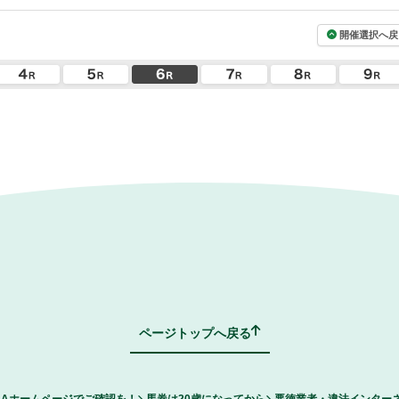
開催選択へ戻
ページトップへ戻る