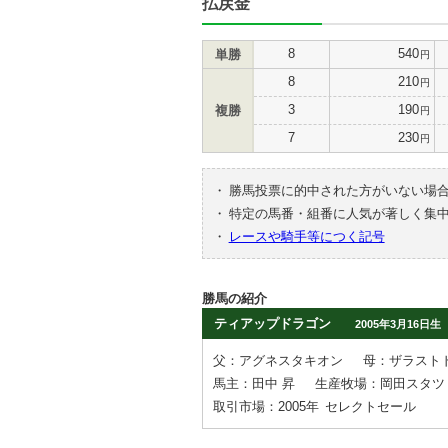
払戻金
8
540
単勝
円
8
210
円
3
190
複勝
円
7
230
円
・
勝馬投票に的中された方がいない場
・
特定の馬番・組番に人気が著しく集
・
レースや騎手等につく記号
勝馬の紹介
ティアップドラゴン
2005年3月16日生
父：アグネスタキオン
母：ザラスト
馬主：田中 昇
生産牧場：岡田スタツ
取引市場：2005年
セレクトセール