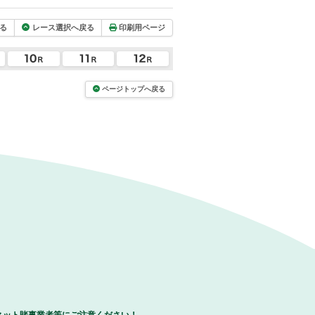
る
レース選択へ戻る
印刷用ページ
ページトップへ戻る