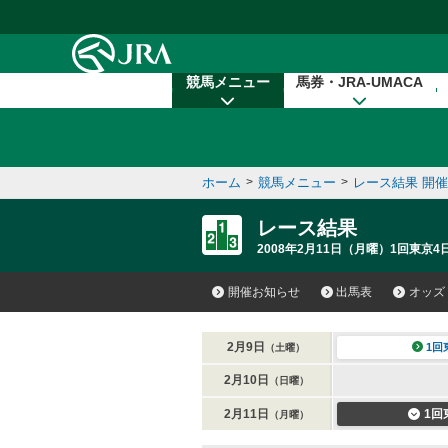
本文へ移動する
競馬メニュー
馬券・JRA-UMACA
ホーム
>
競馬メニュー
>
レース結果 開
レース結果
2008年2月11日（月曜）1回東京4
開催お知らせ
出馬表
オッズ
2月9日
1回
（土曜）
2月10日
（日曜）
2月11日
1回
（月曜）