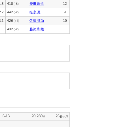
1.8
418
柴田 欣也
12
(-8)
2.2
442
松永 勇
9
(-2)
3.1
426
佐藤 征助
10
(+4)
432
藤沢 和雄
(-2)
6-13
20,280
26
円
番人気