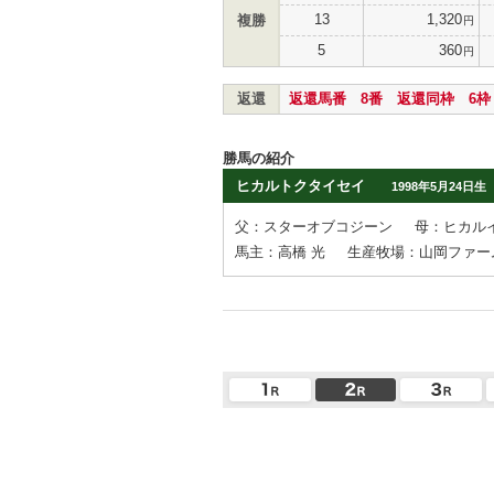
13
1,320
複勝
円
5
360
円
返還
返還馬番 8番 返還同枠 6枠
勝馬の紹介
ヒカルトクタイセイ
1998年5月24日生
父：スターオブコジーン
母：ヒカル
馬主：高橋 光
生産牧場：山岡ファー