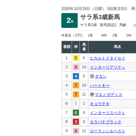
発
2000年10月29日（日曜） 5回東京8日
サラ系3歳新馬
サラ系3歳
新馬
[指定]
馬齢
コ
本賞金
（万円）
1着
600
2着
240
馬
着順
枠
馬名
番
1
6
ヒカルトクタイセイ
2
13
インターリアリティ
3
5
ダガン
4
10
ハートキー
5
11
マエノガディス
6
1
キョウテキ
7
9
インターリスペクト
8
3
カラパナブラック
9
12
ローランシルベスト