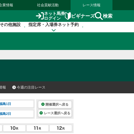
企業情報
社会貢献活動
レース情報
ネット馬券
検索
ビギナーズ
ログイン
その他施設
指定席・入場券ネット予約
情報
今週の注目レース
福島1日
開催選択へ戻る
レース選択へ戻る
福島2日