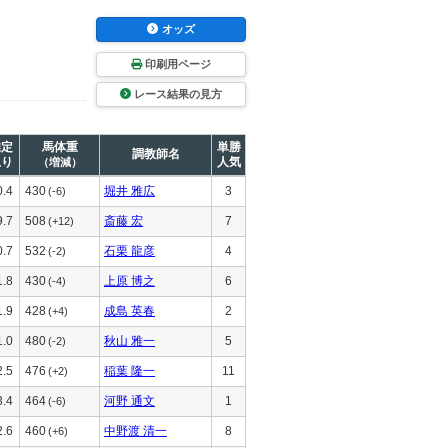
オッズ
印刷用ページ
レース結果の見方
推定
馬体重
単勝
調教師名
上り
人気
（増減）
0.4
430
堀井 雅広
3
(-6)
9.7
508
斎藤 宏
7
(+12)
0.7
532
石栗 龍彦
4
(-2)
1.8
430
上原 博之
6
(-4)
1.9
428
成島 英春
2
(+4)
1.0
480
秋山 雅一
5
(-2)
2.5
476
稲葉 隆一
11
(+2)
3.4
464
河野 通文
1
(-6)
2.6
460
中野渡 清一
8
(+6)