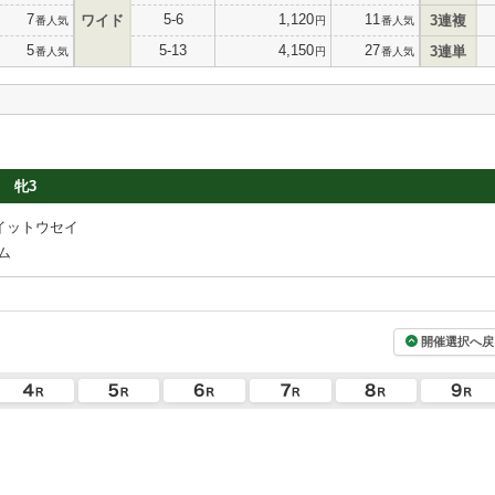
7
5-6
1,120
11
ワイド
3連複
番人気
円
番人気
5
5-13
4,150
27
3連単
番人気
円
番人気
牝3
イットウセイ
ム
開催選択へ戻