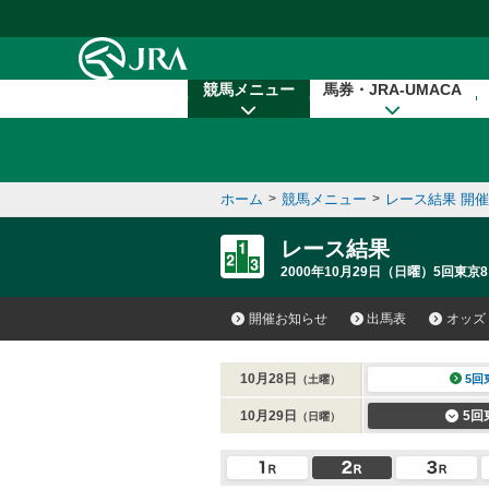
本文へ移動する
競馬メニュー
馬券・JRA-UMACA
ホーム
>
競馬メニュー
>
レース結果 開
レース結果
2000年10月29日（日曜）5回東京8
開催お知らせ
出馬表
オッズ
10月28日
5回
（土曜）
10月29日
5回
（日曜）