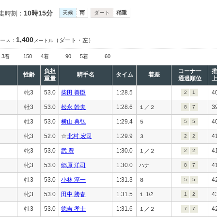
10時15分
走時刻：
天候
雨
ダート
稍重
1,400
（ダート・左）
ース：
メートル
3着
150
4着
90
5着
60
負担
コーナー
性齢
騎手名
タイム
着差
重量
通過順位
牝3
53.0
柴田 善臣
1:28.5
4
2
1
牡3
53.0
松永 幹夫
1:28.6
3
１／２
8
7
牡3
53.0
横山 典弘
1:29.4
4
５
5
5
牝3
52.0
☆
北村 宏司
1:29.9
4
３
2
2
牝3
53.0
武 豊
1:30.0
4
１／２
2
2
牝3
53.0
郷原 洋司
1:30.0
4
ハナ
8
7
牡3
53.0
小林 淳一
1:31.3
4
８
5
5
牝3
53.0
田中 勝春
1:31.5
4
１ 1/2
1
2
牡3
53.0
徳吉 孝士
1:31.6
4
１／２
7
7