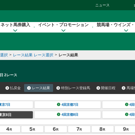
ニュース
ネット馬券購入
イベント・プロモーション
競馬場・ウインズ・
催選択
>
レース結果 レース選択
>
レース結果
日 2レース
払戻金
レース結果
特別レース登録馬
開催日程
馬場
東京7日
4回京都7日
4回
東京8日
4回京都8日
4回