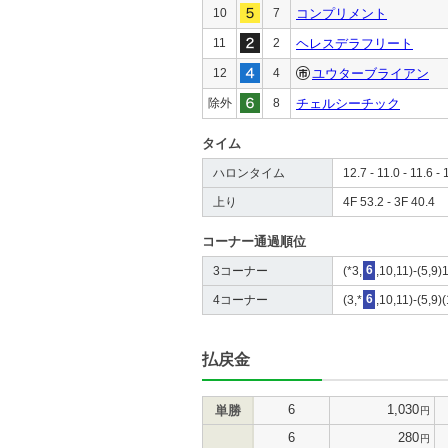
10
7
コンプリメント
11
2
ヘレスデラフリート
12
4
ユウターブライアン
除外
8
チェルシーチック
タイム
ハロンタイム
12.7 - 11.0 - 11.6 - 
上り
4F 53.2 - 3F 40.4
コーナー通過順位
3コーナー
(*3,
6
,10,11)-(5,9)
4コーナー
(3,*
6
,10,11)-(5,9)
払戻金
6
1,030
単勝
円
6
280
円