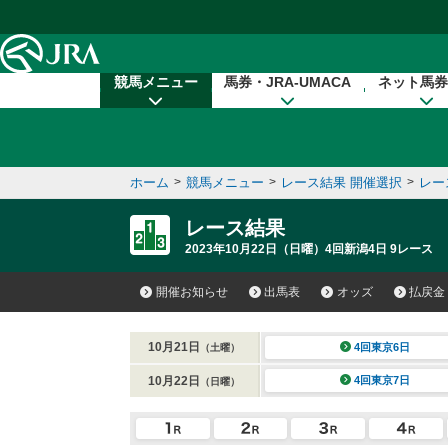
本文へ移動する
競馬メニュー
馬券・JRA-UMACA
ネット馬券
ホーム
>
競馬メニュー
>
レース結果 開催選択
>
レー
レース結果
2023年10月22日（日曜）4回新潟4日 9レース
開催お知らせ
出馬表
オッズ
払戻金
10月21日
4回東京6日
（土曜）
10月22日
4回東京7日
（日曜）