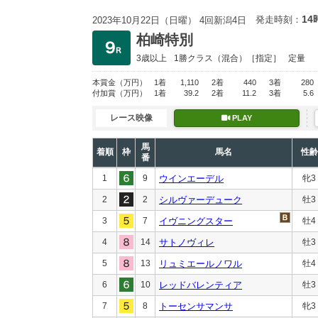
14
発走時刻：
2023年10月22日（日曜） 4回新潟4日
柏崎特別
3歳以上
1勝クラス
（混合）［指定］
定量
本賞金
（万円）
1着
1,110
2着
440
3着
280
付加賞
（万円）
1着
39.2
2着
11.2
3着
5.6
レース映像
PLAY
馬
着順
枠
馬名
性齢
番
1
9
ウインエーデル
牝3
2
2
シルヴァーデューク
牡3
3
7
イヴニングスター
牡4
4
14
サトノヴィレ
牡3
5
13
リュミエールノワル
牡4
6
10
レッドバレンティア
牡3
7
8
トーセンサマンサ
牝3