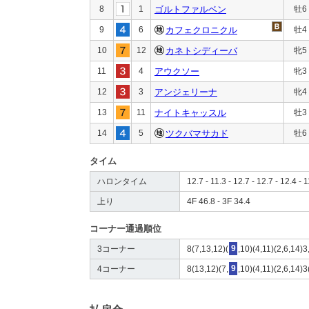
8
1
ゴルトファルベン
牡6
9
6
カフェクロニクル
牡4
10
12
カネトシディーバ
牝5
11
4
アウクソー
牝3
12
3
アンジェリーナ
牝4
13
11
ナイトキャッスル
牡3
14
5
ツクバマサカド
牡6
タイム
ハロンタイム
12.7 - 11.3 - 12.7 - 12.7 - 12.4 - 1
上り
4F 46.8 - 3F 34.4
コーナー通過順位
3コーナー
8(7,13,12)(
9
,10)(4,11)(2,6,14)3
4コーナー
8(13,12)(7,
9
,10)(4,11)(2,6,14)3