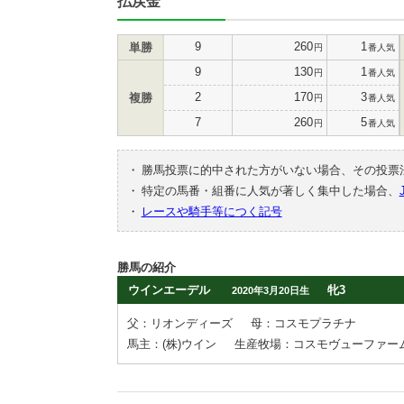
払戻金
9
260
1
単勝
円
番人気
9
130
1
円
番人気
2
170
3
複勝
円
番人気
7
260
5
円
番人気
・
勝馬投票に的中された方がいない場合、その投票
・
特定の馬番・組番に人気が著しく集中した場合、
・
レースや騎手等につく記号
勝馬の紹介
ウインエーデル
牝3
2020年3月20日生
父：リオンディーズ
母：コスモプラチナ
馬主：(株)ウイン
生産牧場：コスモヴューファー