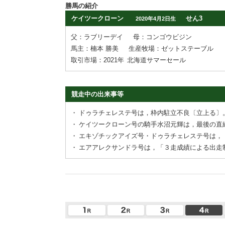
勝馬の紹介
ケイツークローン
せん3
2020年4月2日生
父：ラブリーデイ
母：コンゴウビジン
馬主：楠本 勝美
生産牧場：ゼットステーブル
取引市場：2021年
北海道サマーセール
競走中の出来事等
・
ドゥラチェレステ号は，枠内駐立不良〔立上る〕
・
ケイツークローン号の騎手水沼元輝は，最後の直
・
エキゾチックアイズ号・ドゥラチェレステ号は，
・
エアアレクサンドラ号は，「３走成績による出走