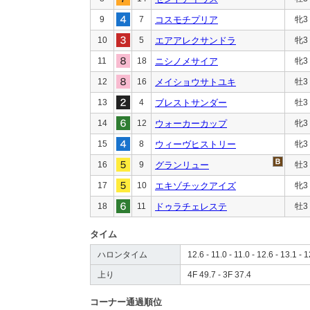
9
7
コスモチプリア
牝3
10
5
エアアレクサンドラ
牝3
11
18
ニシノメサイア
牝3
12
16
メイショウサトユキ
牡3
13
4
ブレストサンダー
牡3
14
12
ウォーカーカップ
牝3
15
8
ウィーヴヒストリー
牝3
16
9
グランリュー
牡3
17
10
エキゾチックアイズ
牝3
18
11
ドゥラチェレステ
牡3
タイム
ハロンタイム
12.6 - 11.0 - 11.0 - 12.6 - 13.1 - 1
上り
4F 49.7 - 3F 37.4
コーナー通過順位