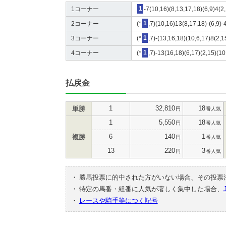
1コーナー
1
-7(10,16)(8,13,17,18)(6,9)4(2
2コーナー
(*
1
,7)(10,16)13(8,17,18)-(6,9)-
3コーナー
(*
1
,7)-(13,16,18)(10,6,17)8(2,
4コーナー
(*
1
,7)-13(16,18)(6,17)(2,15)(10
払戻金
1
32,810
18
単勝
円
番人気
1
5,550
18
円
番人気
6
140
1
複勝
円
番人気
13
220
3
円
番人気
・
勝馬投票に的中された方がいない場合、その投票
・
特定の馬番・組番に人気が著しく集中した場合、
・
レースや騎手等につく記号