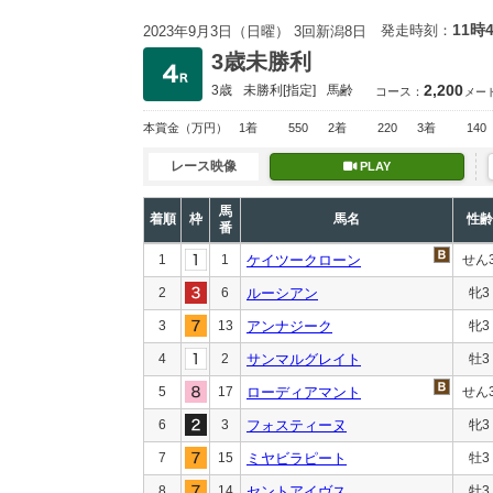
11時
発走時刻：
2023年9月3日（日曜） 3回新潟8日
3歳未勝利
2,200
3歳
未勝利
[指定]
馬齢
コース：
メー
本賞金
（万円）
1着
550
2着
220
3着
140
レース映像
PLAY
馬
着順
枠
馬名
性齢
番
1
1
ケイツークローン
せん
2
6
ルーシアン
牝3
3
13
アンナジーク
牝3
4
2
サンマルグレイト
牡3
5
17
ローディアマント
せん
6
3
フォスティーヌ
牝3
7
15
ミヤビラピート
牡3
8
14
セントアイヴス
牡3