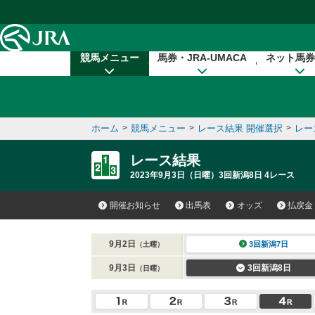
本文へ移動する
競馬メニュー
馬券・JRA-UMACA
ネット馬券
ホーム
>
競馬メニュー
>
レース結果 開催選択
>
レー
レース結果
2023年9月3日（日曜）3回新潟8日 4レース
開催お知らせ
出馬表
オッズ
払戻金
9月2日
3回新潟7日
（土曜）
9月3日
3回新潟8日
（日曜）