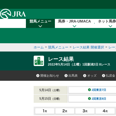
本文へ移動する
競馬メニュー
馬券・JRA-UMACA
ネット馬券
ホーム
>
競馬メニュー
>
レース結果 開催選択
>
レー
レース結果
2022年5月14日（土曜）1回新潟3日 8レース
開催お知らせ
出馬表
オッズ
払戻金
5月14日
2回東京7日
（土曜）
5月15日
2回東京8日
（日曜）