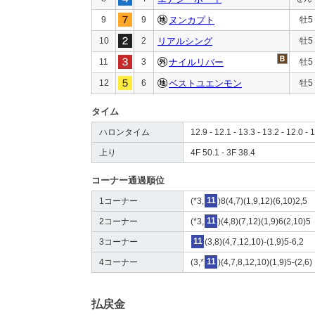
9
9
ヌンカプト
牡5
10
2
リアルシング
牡5
11
3
ナイルリバー
牡5
12
6
ベストユエンモン
牡5
タイム
ハロンタイム
12.9 - 12.1 - 13.3 - 13.2 - 12.0 - 1
上り
4F 50.1 - 3F 38.4
コーナー通過順位
1コーナー
(*3,
11
)8(4,7)(1,9,12)(6,10)2,5
2コーナー
(*3,
11
)(4,8)(7,12)(1,9)6(2,10)5
3コーナー
11
(3,8)(4,7,12,10)-(1,9)5-6,2
4コーナー
(3,*
11
)(4,7,8,12,10)(1,9)5-(2,6)
払戻金