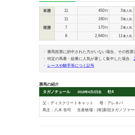
11
450
3
単勝
円
番人気
11
180
3
円
番人気
7
170
2
複勝
円
番人気
8
2,840
11
円
番人気
・
勝馬投票に的中された方がいない場合、その投票
・
特定の馬番・組番に人気が著しく集中した場合、
・
レースや騎手等につく記号
勝馬の紹介
タガノチュール
牡4
2018年4月2日生
父：ディスクリートキャット
母：アレキパ
馬主：八木 良司
生産牧場：(有)新冠タガノファー