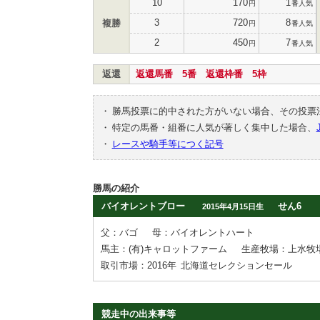
10
170
1
円
番人気
3
720
8
複勝
円
番人気
2
450
7
円
番人気
返還
返還馬番 5番 返還枠番 5枠
・
勝馬投票に的中された方がいない場合、その投票
・
特定の馬番・組番に人気が著しく集中した場合、
・
レースや騎手等につく記号
勝馬の紹介
バイオレントブロー
せん6
2015年4月15日生
父：バゴ
母：バイオレントハート
馬主：(有)キャロットファーム
生産牧場：上水牧
取引市場：2016年
北海道セレクションセール
競走中の出来事等