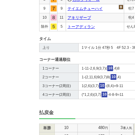
9
9
テイエムチューハイ
牡7
10
11
アキリザーブ
牝4
除外
5
トーアディラン
せん
タイム
上り
1マイル 1分 47秒 5 4F 52.3 - 3F
コーナー通過順位
1コーナー
1-11-2,6,9(3,7)(
10
,4)8
2コーナー
1-(2,11,6)9(3,7)8(
10
,4)
3コーナー(2周目)
1(2,6)(3,7)
10
-(8,4)=9-11
4コーナー(2周目)
(*1,2,6)(3,7)
10
-4-8-9=11
払戻金
10
480
3
単勝
円
番人気