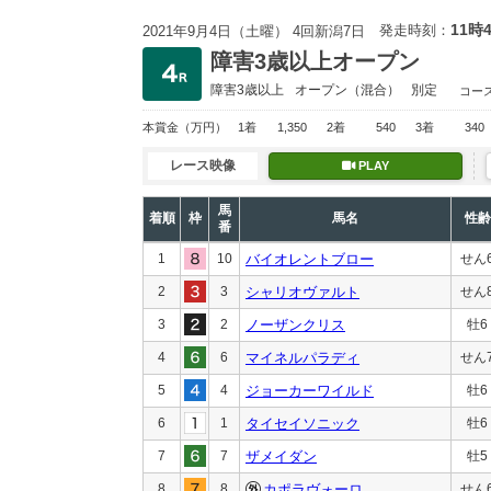
11時
発走時刻：
2021年9月4日（土曜） 4回新潟7日
障害3歳以上オープン
障害3歳以上
オープン
（混合）
別定
コー
本賞金
（万円）
1着
1,350
2着
540
3着
340
レース映像
PLAY
馬
着順
枠
馬名
性齢
番
1
10
バイオレントブロー
せん
2
3
シャリオヴァルト
せん
3
2
ノーザンクリス
牡6
4
6
マイネルパラディ
せん
5
4
ジョーカーワイルド
牡6
6
1
タイセイソニック
牡6
7
7
ザメイダン
牡5
8
8
カポラヴォーロ
せん