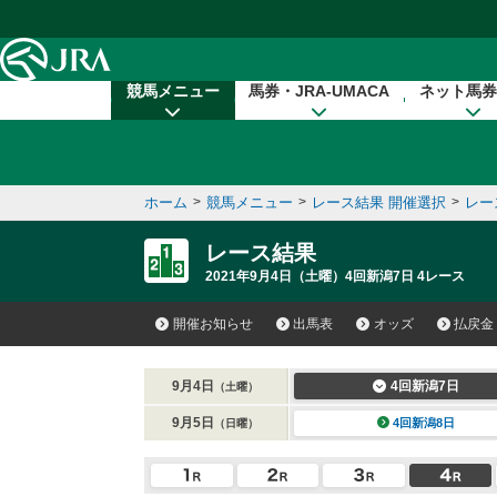
本文へ移動する
競馬メニュー
馬券・JRA-UMACA
ネット馬券
ホーム
>
競馬メニュー
>
レース結果 開催選択
>
レー
レース結果
2021年9月4日（土曜）4回新潟7日 4レース
開催お知らせ
出馬表
オッズ
払戻金
9月4日
4回新潟7日
（土曜）
9月5日
4回新潟8日
（日曜）