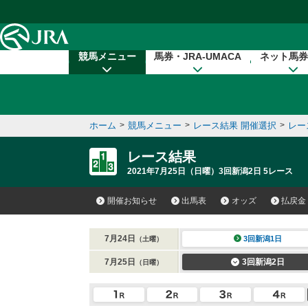
本文へ移動する
競馬メニュー
馬券・JRA-UMACA
ネット馬券
ホーム
>
競馬メニュー
>
レース結果 開催選択
>
レー
レース結果
2021年7月25日（日曜）3回新潟2日 5レース
開催お知らせ
出馬表
オッズ
払戻金
7月24日
3回新潟1日
（土曜）
7月25日
3回新潟2日
（日曜）