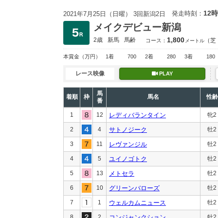
12時
発走時刻：
2021年7月25日（日曜） 3回新潟2日
メイクデビュー新潟
1,800
2歳
新馬
馬齢
（芝
コース：
メートル
本賞金
（万円）
1着
700
2着
280
3着
180
レース映像
PLAY
馬
着順
枠
馬名
性齢
番
1
12
レディバランタイン
牝2
2
4
サトノジーク
牡2
3
11
レヴァンジル
牡2
4
5
ユイノゴトク
牡2
5
13
メトセラ
牡2
6
10
グリーンバローズ
牡2
7
1
ウェルカムニュース
牡2
8
2
コンジャンクション
牡2