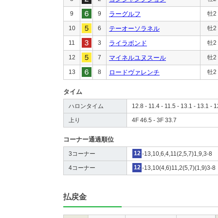
9
9
ラーグルフ
牡2
10
6
テーオーソラネル
牡2
11
3
ライラボンド
牡2
12
7
マイネルユヌスール
牡2
13
8
ロードヴァレンチ
牡2
タイム
ハロンタイム
12.8 - 11.4 - 11.5 - 13.1 - 13.1 - 1
上り
4F 46.5 - 3F 33.7
コーナー通過順位
3コーナー
12
-13,10,6,4,11(2,5,7)1,9,3-8
4コーナー
12
-13,10(4,6)11,2(5,7)(1,9)3-8
払戻金