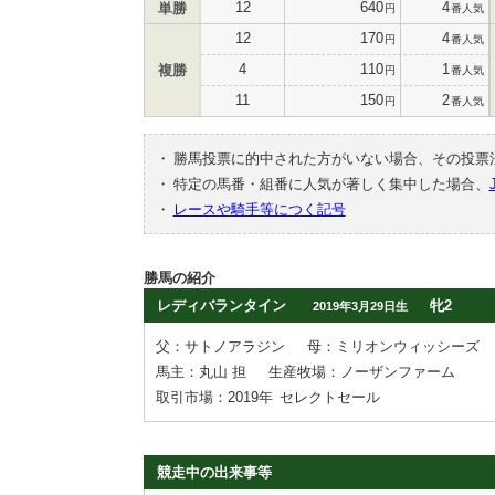
12
640
4
単勝
円
番人気
12
170
4
円
番人気
4
110
1
複勝
円
番人気
11
150
2
円
番人気
・
勝馬投票に的中された方がいない場合、その投票
・
特定の馬番・組番に人気が著しく集中した場合、
・
レースや騎手等につく記号
勝馬の紹介
レディバランタイン
牝2
2019年3月29日生
父：サトノアラジン
母：ミリオンウィッシーズ
馬主：丸山 担
生産牧場：ノーザンファーム
取引市場：2019年
セレクトセール
競走中の出来事等