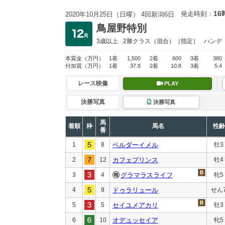
16
発走時刻：
2020年10月25日（日曜） 4回新潟6日
鳥屋野特別
3歳以上
2勝クラス
（混合）［指定］
ハンデ
本賞金
（万円）
1着
1,500
2着
600
3着
380
付加賞
（万円）
1着
37.8
2着
10.8
3着
5.4
レース映像
PLAY
決勝写真
決勝写真
馬
着順
枠
馬名
性齢
番
1
8
ベルダーイメル
牡3
2
12
カフェプリンス
牡4
3
4
グラマラスライフ
牝5
4
9
ドゥラリュール
せん
5
5
セイユメアカリ
牡3
6
10
オデュッセイア
牝5