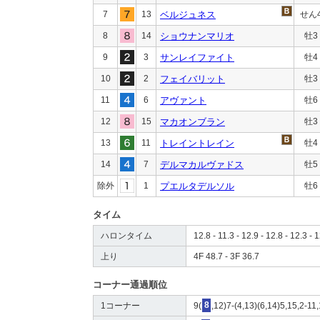
7
13
ベルジュネス
せん
8
14
ショウナンマリオ
牡3
9
3
サンレイファイト
牡4
10
2
フェイバリット
牡3
11
6
アヴァント
牡6
12
15
マカオンブラン
牡3
13
11
トレイントレイン
牡4
14
7
デルマカルヴァドス
牡5
除外
1
プエルタデルソル
牡6
タイム
ハロンタイム
12.8 - 11.3 - 12.9 - 12.8 - 12.3 - 1
上り
4F 48.7 - 3F 36.7
コーナー通過順位
1コーナー
9(
8
,12)7-(4,13)(6,14)5,15,2-11