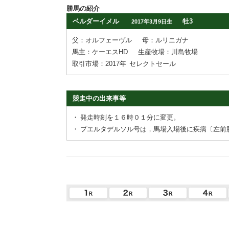
勝馬の紹介
ベルダーイメル
牡3
2017年3月9日生
父：オルフェーヴル
母：ルリニガナ
馬主：ケーエスHD
生産牧場：川島牧場
取引市場：2017年
セレクトセール
競走中の出来事等
・
発走時刻を１６時０１分に変更。
・
プエルタデルソル号は，馬場入場後に疾病〔左前