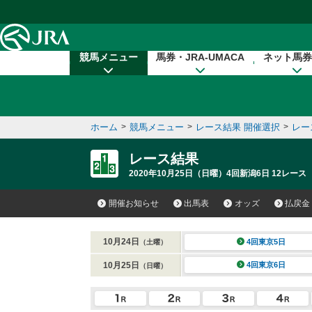
本文へ移動する
競馬メニュー
馬券・JRA-UMACA
ネット馬券
ホーム
>
競馬メニュー
>
レース結果 開催選択
>
レー
レース結果
2020年10月25日（日曜）4回新潟6日 12レース
開催お知らせ
出馬表
オッズ
払戻金
10月24日
4回東京5日
（土曜）
10月25日
4回東京6日
（日曜）