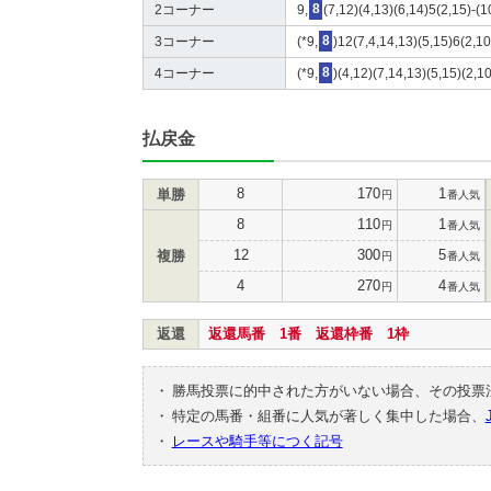
2コーナー
9,
8
(7,12)(4,13)(6,14)5(2,15)-(1
3コーナー
(*9,
8
)12(7,4,14,13)(5,15)6(2,10
4コーナー
(*9,
8
)(4,12)(7,14,13)(5,15)(2,1
払戻金
8
170
1
単勝
円
番人気
8
110
1
円
番人気
12
300
5
複勝
円
番人気
4
270
4
円
番人気
返還
返還馬番 1番 返還枠番 1枠
・
勝馬投票に的中された方がいない場合、その投票
・
特定の馬番・組番に人気が著しく集中した場合、
・
レースや騎手等につく記号