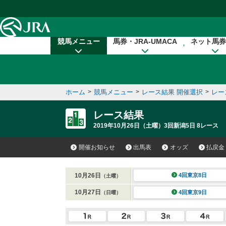
本文へ移動する
競馬メニュー
馬券・JRA-UMACA
ネット馬券
ホーム
>
競馬メニュー
>
レース結果 開催選択
>
レー
レース結果
2019年10月26日（土曜）3回新潟5日 8レース
開催お知らせ
出馬表
オッズ
払戻金
10月26日
4回東京8日
（土曜）
10月27日
4回東京9日
（日曜）