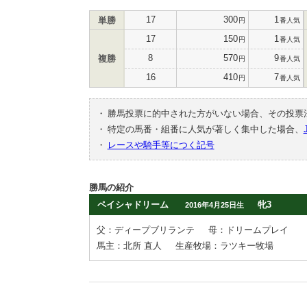
17
300
1
単勝
円
番人気
17
150
1
円
番人気
8
570
9
複勝
円
番人気
16
410
7
円
番人気
・
勝馬投票に的中された方がいない場合、その投票
・
特定の馬番・組番に人気が著しく集中した場合、
・
レースや騎手等につく記号
勝馬の紹介
ペイシャドリーム
牝3
2016年4月25日生
父：ディープブリランテ
母：ドリームプレイ
馬主：北所 直人
生産牧場：ラツキー牧場