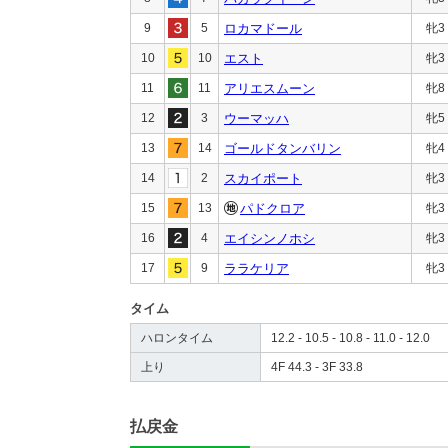
9
5
ロカマドール
牝3
10
10
エスト
牝3
11
11
アリエスムーン
牝8
12
3
ウーマッハ
牝5
13
14
ゴールドタンバリン
牝4
14
2
スカイポート
牝3
15
13
パドクロア
牝3
16
4
エイシンノホシ
牝3
17
9
ララケリア
牝3
タイム
ハロンタイム
12.2 - 10.5 - 10.8 - 11.0 - 12.0
上り
4F 44.3 - 3F 33.8
払戻金