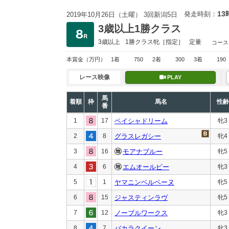
13
発走時刻：
2019年10月26日（土曜） 3回新潟5日
3歳以上1勝クラス
3歳以上
1勝クラス
牝［指定］
定量
コース
本賞金
（万円）
1着
750
2着
300
3着
190
レース映像
PLAY
馬
着順
枠
馬名
性齢
番
1
17
ペイシャドリーム
牝3
2
8
グラスレガシー
牝4
3
16
モアナブルー
牝5
4
6
エムオールビー
牝3
5
1
ヤマニンベルベーヌ
牝5
6
15
ジャスティンラヴ
牝5
7
12
ノーブルワークス
牝3
8
7
バカラクイーン
牝3