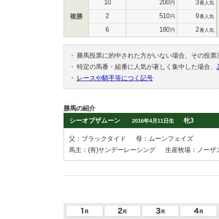
10
200
3
円
番人気
2
510
9
複勝
円
番人気
6
180
2
円
番人気
・
勝馬投票に的中された方がいない場合、その投票
・
特定の馬番・組番に人気が著しく集中した場合、
・
レースや騎手等につく記号
勝馬の紹介
シーオブザムーン
牝3
2016年4月11日生
父：ブラックタイド
母：ムーンフェイズ
馬主：(有)サンデーレーシング
生産牧場：ノーザ