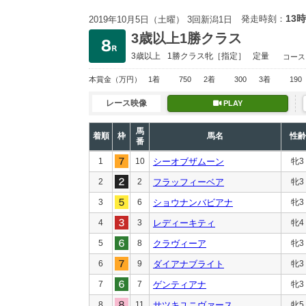
13時
発走時刻：
2019年10月5日（土曜） 3回新潟1日
3歳以上1勝クラス
3歳以上
1勝クラス
牝［指定］
定量
コース
本賞金
（万円）
1着
750
2着
300
3着
190
レース映像
PLAY
馬
着順
枠
馬名
性齢
番
1
10
シーオブザムーン
牝3
2
2
フラッフィーベア
牝3
3
6
ショウナンバビアナ
牝3
4
3
レディーキティ
牝4
5
8
クラヴィーア
牝3
6
9
ダイアナブライト
牝3
7
7
ゲンティアナ
牝3
8
11
サツキユニヴァース
牝5