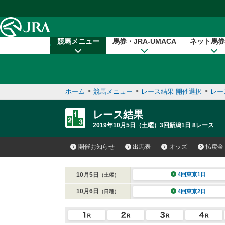
本文へ移動する
競馬メニュー
馬券・JRA-UMACA
ネット馬券
ホーム
>
競馬メニュー
>
レース結果 開催選択
>
レー
レース結果
2019年10月5日（土曜）3回新潟1日 8レース
開催お知らせ
出馬表
オッズ
払戻金
10月5日
4回東京1日
（土曜）
10月6日
4回東京2日
（日曜）