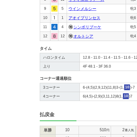
9
5
ウインメルシー
牝3
10
1
アオイプリンセス
牝6
11
4
シンボリブーケ
牝5
12
12
オルトシア
牝4
タイム
ハロンタイム
12.8 - 11.0 - 11.4 - 11.5 - 11.6 - 1
上り
4F 48.1 - 3F 36.0
コーナー通過順位
3コーナー
6-(4,5)(2,9,12)(11,8)3-(1,
10
)-7
4コーナー
6(4,5)-(2,9)(3,11,12)8(1,
10
)7
払戻金
10
510
2
単勝
円
番人気