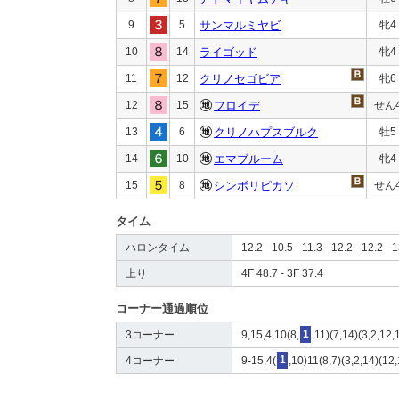
9
5
サンマルミヤビ
牝4
10
14
ライゴッド
牝4
11
12
クリノセゴビア
牝6
12
15
フロイデ
せん
13
6
クリノハプスブルク
牡5
14
10
エマブルーム
牝4
15
8
シンボリピカソ
せん
タイム
ハロンタイム
12.2 - 10.5 - 11.3 - 12.2 - 12.2 - 
上り
4F 48.7 - 3F 37.4
コーナー通過順位
3コーナー
9,15,4,10(8,
1
,11)(7,14)(3,2,12,
4コーナー
9-15,4(
1
,10)11(8,7)(3,2,14)(12