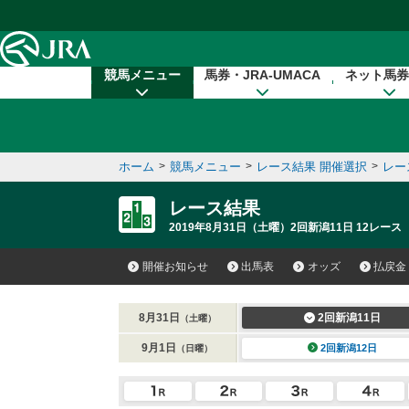
本文へ移動する
競馬メニュー
馬券・JRA-UMACA
ネット馬券
ホーム
>
競馬メニュー
>
レース結果 開催選択
>
レー
レース結果
2019年8月31日（土曜）2回新潟11日 12レース
開催お知らせ
出馬表
オッズ
払戻金
8月31日
2回新潟11日
（土曜）
9月1日
2回新潟12日
（日曜）