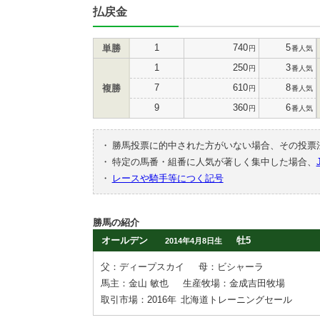
払戻金
1
740
5
単勝
円
番人気
1
250
3
円
番人気
7
610
8
複勝
円
番人気
9
360
6
円
番人気
・
勝馬投票に的中された方がいない場合、その投票
・
特定の馬番・組番に人気が著しく集中した場合、
・
レースや騎手等につく記号
勝馬の紹介
オールデン
牡5
2014年4月8日生
父：ディープスカイ
母：ビシャーラ
馬主：金山 敏也
生産牧場：金成吉田牧場
取引市場：2016年
北海道トレーニングセール