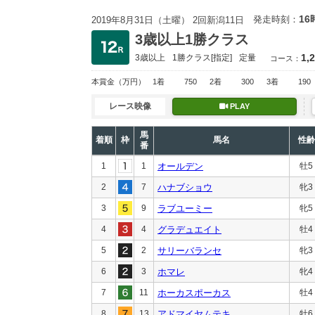
16
発走時刻：
2019年8月31日（土曜） 2回新潟11日
3歳以上1勝クラス
1,
3歳以上
1勝クラス
[指定]
定量
コース：
本賞金
（万円）
1着
750
2着
300
3着
190
レース映像
PLAY
馬
着順
枠
馬名
性齢
番
1
1
オールデン
牡5
2
7
ハナブショウ
牝3
3
9
ラブユーミー
牝5
4
4
グラデュエイト
牡4
5
2
サリーバランセ
牝3
6
3
ホマレ
牝4
7
11
ホーカスポーカス
牡4
8
13
アドマイヤムテキ
牡6