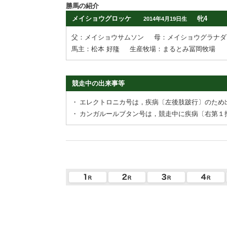
勝馬の紹介
メイショウグロッケ
牝4
2014年4月19日生
父：メイショウサムソン
母：メイショウグラナダ
馬主：松本 好隆
生産牧場：まるとみ冨岡牧場
競走中の出来事等
・
エレクトロニカ号は，疾病〔左後肢跛行〕のため
・
カンガルールブタン号は，競走中に疾病〔右第１