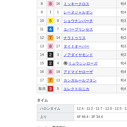
8
16
ミッキークロス
牝4
9
1
レーヌジャルダン
牝4
10
9
ショウナンバーチ
牝3
11
7
エバープリンセス
牝4
12
14
ナラトゥリス
牝3
13
17
タイドオーバー
牝3
14
3
ノアダイヤモンド
牝3
15
4
リュウシンローズ
牝4
16
18
アドマイヤローザ
牝4
17
13
カンガルールブタン
牝4
取消
5
エレクトロニカ
牝4
タイム
ハロンタイム
12.4 - 11.2 - 11.7 - 12.0 - 12.5 - 1
上り
4F 46.4 - 3F 34.4