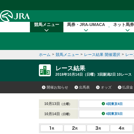
本文へ移動する
競馬メニュー
馬券・JRA-UMACA
ネット馬券
ホーム
>
競馬メニュー
>
レース結果 開催選択
>
レー
レース結果
2018年10月14日（日曜）3回新潟2日 10レース
開催お知らせ
出馬表
オッズ
払戻金
10月13日
4回東京4日
（土曜）
10月14日
4回東京5日
（日曜）