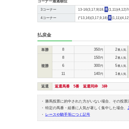
コーナー通過順位
3コーナー
13-16(3,17,9)18,
8
(1,11)(4,12)7
4コーナー
(*13,16)(3,17,9,18)
8
(1,11)(4,12
払戻金
8
350
2
単勝
円
番人気
8
150
2
円
番人気
6
300
5
複勝
円
番人気
11
140
1
円
番人気
返還
返還馬番 5番 返還同枠 3枠
・
勝馬投票に的中された方がいない場合、その投票
・
特定の馬番・組番に人気が著しく集中した場合、
・
レースや騎手等につく記号