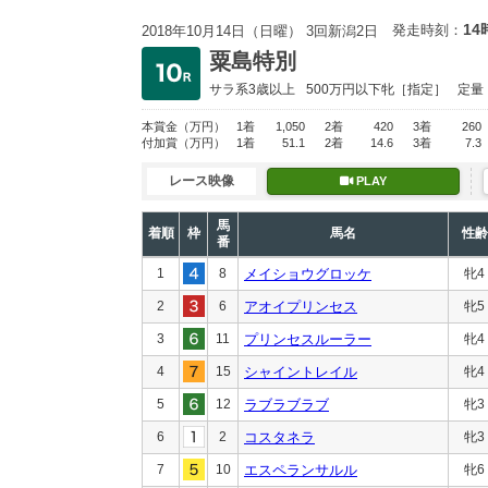
14
発走時刻：
2018年10月14日（日曜） 3回新潟2日
粟島特別
サラ系3歳以上
500万円以下
牝［指定］
定量
本賞金
（万円）
1着
1,050
2着
420
3着
260
付加賞
（万円）
1着
51.1
2着
14.6
3着
7.3
レース映像
PLAY
馬
着順
枠
馬名
性齢
番
1
8
メイショウグロッケ
牝4
2
6
アオイプリンセス
牝5
3
11
プリンセスルーラー
牝4
4
15
シャイントレイル
牝4
5
12
ラブラブラブ
牝3
6
2
コスタネラ
牝3
7
10
エスペランサルル
牝6