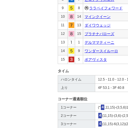
9
8
ララペイフォワード
10
14
マインクイーン
11
13
ダイワウェッジ
12
15
プラチナバローズ
13
1
デルママティーニ
14
9
ワンダースイルーロ
15
5
ボアヴィスタ
タイム
ハロンタイム
12.5 - 11.0 - 12.0 - 
上り
4F 53.1 - 3F 40.8
コーナー通過順位
1コーナー
(*
4
,11,15)-(3,5,6)
2コーナー
4
(11,15)-(3,6)-(2,
3コーナー
4
(11,15)-6(3,12)(