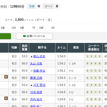
12時00分
走時刻：
天候
晴
ダート
重
1,800
（ダート・左）
コース：
メートル
3着
130
4着
75
5着
50
全周パトロール
負担
コーナー
性齢
騎手名
タイム
着差
重量
通過順位
牡3
53.0
▲
横山 武史
1:54.0
4
1
1
1
1
牡3
56.0
丸山 元気
1:54.2
3
１ 1/4
9
9
9
8
牡3
55.0
☆
加藤 祥太
1:54.2
4
クビ
2
2
2
2
牡3
56.0
勝浦 正樹
1:54.3
4
１／２
4
4
5
5
牡3
53.0
▲
川又 賢治
1:54.5
4
１ 1/2
4
4
4
4
牡3
56.0
川須 栄彦
1:54.6
4
クビ
8
6
7
7
牡3
56.0
丹内 祐次
1:54.6
4
クビ
7
8
5
5
牡3
56.0
菱田 裕二
1:54.7
4
１／２
9
9
9
9