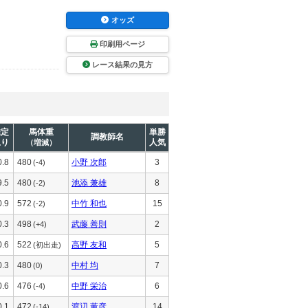
オッズ
印刷用ページ
レース結果の見方
推定
馬体重
単勝
調教師名
上り
人気
（増減）
0.8
480
小野 次郎
3
(-4)
9.5
480
池添 兼雄
8
(-2)
0.9
572
中竹 和也
15
(-2)
0.3
498
武藤 善則
2
(+4)
0.6
522
高野 友和
5
(初出走)
0.3
480
中村 均
7
(0)
0.6
476
中野 栄治
6
(-4)
0.1
472
渡辺 薫彦
14
(-14)