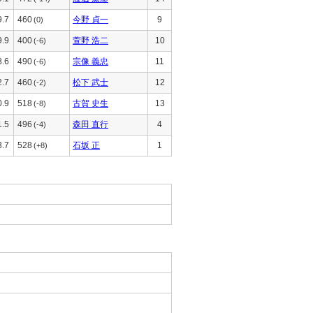
9.7
460
今野 貞一
9
(0)
9.9
400
萱野 浩二
10
(-6)
8.6
490
宗像 義忠
11
(-6)
2.7
460
松下 武士
12
(-2)
0.9
518
古賀 史生
13
(-8)
1.5
496
森田 直行
4
(-4)
3.7
528
石坂 正
1
(+8)