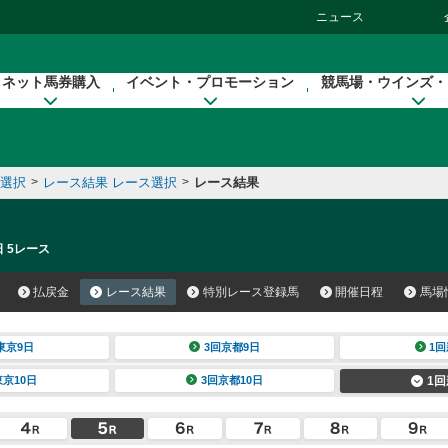
ニュース
ネット馬券購入
イベント・プロモーション
競馬場・ウインズ・
催選択
>
レース結果 レース選択
>
レース結果
日 5レース
払戻金
レース結果
特別レース登録馬
開催日程
馬場
東京9日
3回京都9日
1回
東京10日
3回京都10日
1回