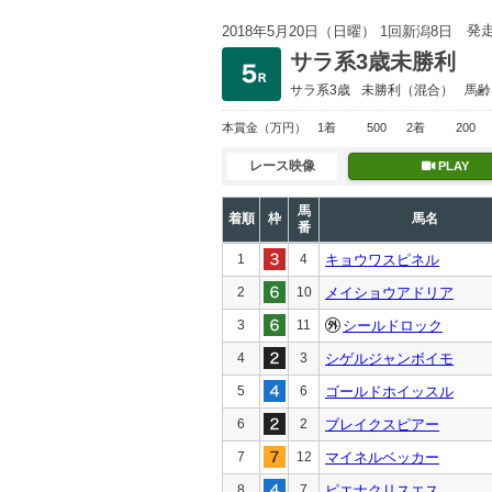
発
2018年5月20日（日曜） 1回新潟8日
サラ系3歳未勝利
サラ系3歳
未勝利
（混合）
馬齢
本賞金
（万円）
1着
500
2着
200
レース映像
PLAY
馬
着順
枠
馬名
番
1
4
キョウワスピネル
2
10
メイショウアドリア
3
11
シールドロック
4
3
シゲルジャンボイモ
5
6
ゴールドホイッスル
6
2
ブレイクスピアー
7
12
マイネルベッカー
8
7
ピエナクリスエス