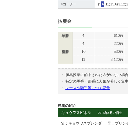
4コーナー
(*
4
,11)15,6(3,12)
払戻金
4
610
単勝
円
4
220
円
10
530
複勝
円
11
3,120
円
・
勝馬投票に的中された方がいない場
・
特定の馬番・組番に人気が著しく集
・
レースや騎手等につく記号
勝馬の紹介
キョウワスピネル
2015年4月27日生
父：キョウワスプレンダ
母：プリン