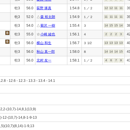
牡3
56.0
荻野 琢真
1:54.8
3
１／２
12
12
11
11
牝3
52.0
△
森 裕太朗
1:54.9
3
１／２
11
11
11
11
牡3
54.0
△
菊沢 一樹
1:55.4
3
３
14
15
15
14
牡3
55.0
☆
小崎 綾也
1:56.1
4
４
2
2
2
3
牡3
56.0
横山 和生
1:56.7
4
３ 1/2
13
13
13
13
牡3
56.0
秋山 真一郎
1:58.0
4
８
14
14
14
15
牡3
56.0
北村 友一
1:58.1
4
１／２
4
6
7
9
12.8 - 12.6 - 12.3 - 13.3 - 13.4 - 14.1
12,2-(10,7)-14,8,1(13,9)
5)-12-(10,7)-14,8-1-9-13
2,5)(10,7)(8,14)-1-9,13