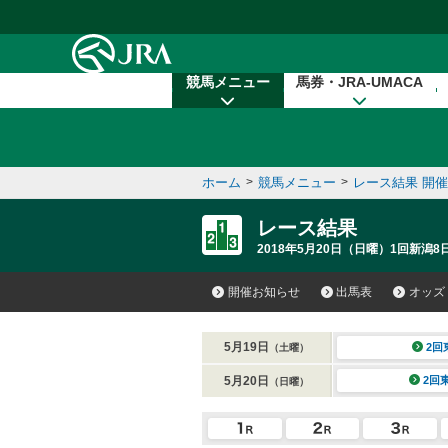
本文へ移動する
競馬メニュー
馬券・JRA-UMACA
ホーム
>
競馬メニュー
>
レース結果 開
レース結果
2018年5月20日（日曜）1回新潟8
開催お知らせ
出馬表
オッズ
5月19日
2回
（土曜）
5月20日
2回
（日曜）