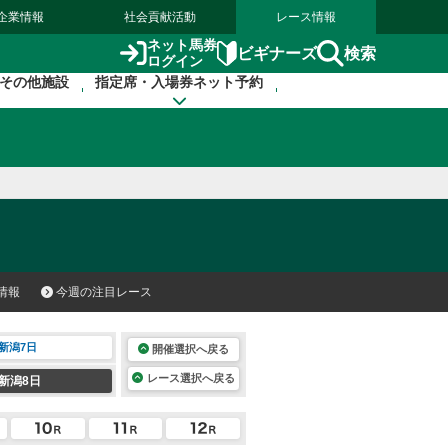
企業情報
社会貢献活動
レース情報
ネット馬券
検索
ビギナーズ
ログイン
その他施設
指定席・入場券ネット予約
情報
今週の注目レース
新潟7日
開催選択へ戻る
レース選択へ戻る
新潟8日