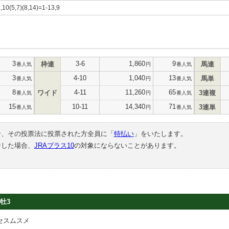
2,10(5,7)(8,14)=1-13,9
3
3-6
1,860
9
枠連
馬連
番人気
円
番人気
3
4-10
1,040
13
馬単
番人気
円
番人気
8
4-11
11,260
65
ワイド
3連複
番人気
円
番人気
15
10-11
14,340
71
3連単
番人気
円
番人気
合、その投票法に投票された方全員に「
特払い
」をいたします。
中した場合、
JRAプラス10
の対象にならないことがあります。
牡3
セスムスメ