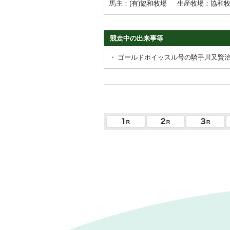
馬主：(有)協和牧場
生産牧場：協和
競走中の出来事等
・
ゴールドホイッスル号の騎手川又賢