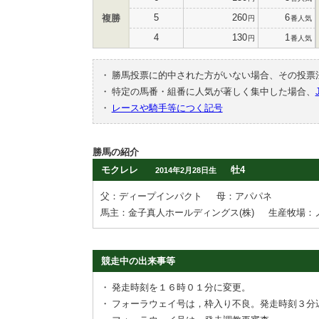
5
260
6
複勝
円
番人気
4
130
1
円
番人気
・
勝馬投票に的中された方がいない場合、その投票
・
特定の馬番・組番に人気が著しく集中した場合、
・
レースや騎手等につく記号
勝馬の紹介
モクレレ
牡4
2014年2月28日生
父：ディープインパクト
母：アパパネ
馬主：金子真人ホールディングス(株)
生産牧場：
競走中の出来事等
・
発走時刻を１６時０１分に変更。
・
フォーラウェイ号は，枠入り不良。発走時刻３分