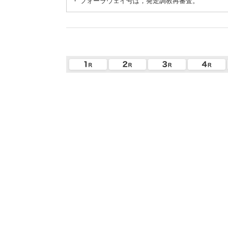
・
フォーラウェイ号は，発走調教再審査。