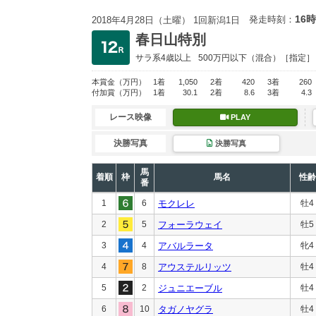
16時
発走時刻：
2018年4月28日（土曜） 1回新潟1日
春日山特別
サラ系4歳以上
500万円以下
（混合）［指定］
本賞金
（万円）
1着
1,050
2着
420
3着
260
付加賞
（万円）
1着
30.1
2着
8.6
3着
4.3
レース映像
PLAY
決勝写真
決勝写真
馬
着順
枠
馬名
性齢
番
1
6
モクレレ
牡4
2
5
フォーラウェイ
牡5
3
4
アバルラータ
牝4
4
8
アウステルリッツ
牡4
5
2
ジュニエーブル
牡4
6
10
タガノヤグラ
牡4