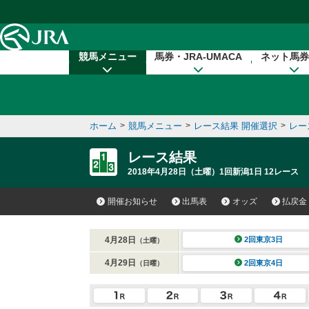
本文へ移動する
競馬メニュー
馬券・JRA-UMACA
ネット馬券
ホーム
>
競馬メニュー
>
レース結果 開催選択
>
レー
レース結果
2018年4月28日（土曜）1回新潟1日 12レース
開催お知らせ
出馬表
オッズ
払戻金
4月28日
2回東京3日
（土曜）
4月29日
2回東京4日
（日曜）