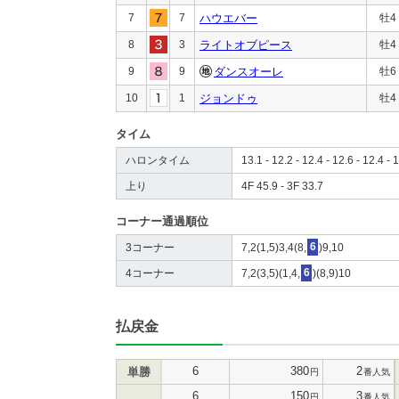
7
7
ハウエバー
牡4
8
3
ライトオブピース
牡4
9
9
ダンスオーレ
牡6
10
1
ジョンドゥ
牡4
タイム
ハロンタイム
13.1 - 12.2 - 12.4 - 12.6 - 12.4 - 1
上り
4F 45.9 - 3F 33.7
コーナー通過順位
3コーナー
7,2(1,5)3,4(8,
6
)9,10
4コーナー
7,2(3,5)(1,4,
6
)(8,9)10
払戻金
6
380
2
単勝
円
番人気
6
150
3
円
番人気