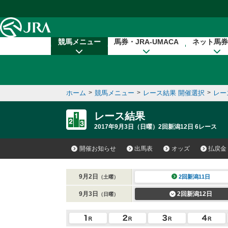
本文へ移動する
競馬メニュー
馬券・JRA-UMACA
ネット馬券
ホーム
>
競馬メニュー
>
レース結果 開催選択
>
レー
レース結果
2017年9月3日（日曜）2回新潟12日 6レース
開催お知らせ
出馬表
オッズ
払戻金
9月2日
2回新潟11日
（土曜）
9月3日
2回新潟12日
（日曜）