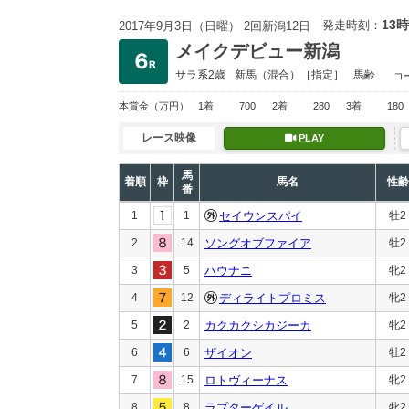
13時
発走時刻：
2017年9月3日（日曜） 2回新潟12日
メイクデビュー新潟
サラ系2歳
新馬
（混合）［指定］
馬齢
コ
本賞金
（万円）
1着
700
2着
280
3着
180
レース映像
PLAY
馬
着順
枠
馬名
性齢
番
1
1
セイウンスパイ
牡2
2
14
ソングオブファイア
牡2
3
5
ハウナニ
牝2
4
12
ディライトプロミス
牝2
5
2
カクカクシカジーカ
牝2
6
6
ザイオン
牡2
7
15
ロトヴィーナス
牝2
8
8
ラプターゲイル
牝2