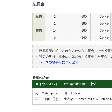
払戻金
1
600
3
単勝
円
番人気
1
180
5
円
番人気
14
160
3
複勝
円
番人気
5
140
1
円
番人気
・
勝馬投票に的中された方がいない場合、その投票
・
特定の馬番・組番に人気が著しく集中した場合、
・
レースや騎手等につく記号
勝馬の紹介
セイウンスパイ
牡2
2015年3月28日生
父：Midshipman
母：Trulips
馬主：西山 茂行
生産者：James Millar & Janice Mi