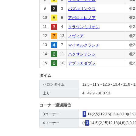
9
3
パズルリンクス
牡2
10
9
アポロエレノア
牝2
11
4
クラウンミリオン
牡2
12
13
ノヴィア
牝2
13
7
マイネルクランチ
牡2
14
11
ハクサンテンシ
牝2
15
10
アブラカダブラ
牡2
タイム
ハロンタイム
12.5 - 11.9 - 12.6 - 13.4 - 11.8 - 
上り
4F 49.9 - 3F 37.3
コーナー通過順位
3コーナー
1
,14(2,5)(12,15)13(4,8,10)(3,9)
4コーナー
(*
1
,14,5)(2,15)12,13(4,8)(3,9,1